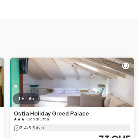
11h - 16h
Ostia Holiday Greed Palace
Lido di Ostia
|
3.4
/5
3 Avis