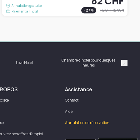
82 CHF
Annulation gratuite
-
27
%
112 CHF
la nuit
Paiement à l'hôtel
Chambre d'hôtel pour quelques
Love Hotel
heures
Suivan
PROPOS
Assistance
ociété
Contact
Aide
se
Annulation de réservation
uvrez nos offres d'emploi