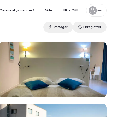
Comment ça marche ?
Aide
FR
•
CHF
Partager
Enregistrer