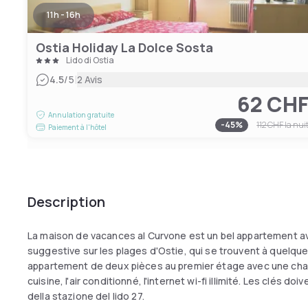
11h - 16h
Ostia Holiday La Dolce Sosta
Lido di Ostia
|
4.5
/5
2 Avis
62 CH
Annulation gratuite
-
45
%
112 CHF
la nui
Paiement à l'hôtel
Description
La maison de vacances al Curvone est un bel appartement ave
suggestive sur les plages d'Ostie, qui se trouvent à quelques
appartement de deux pièces au premier étage avec une cham
cuisine, l'air conditionné, l'internet wi-fi illimité. Les clés d
della stazione del lido 27.