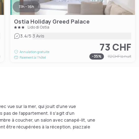
11h - 16h
Ostia Holiday Greed Palace
Lido di Ostia
|
3.4
/5
3 Avis
F
73 CHF
Annulation gratuite
t
-
35
%
112 CHF
la nuit
Paiement à l'hôtel
c vue sur la mer, qui jouit d'une vue
 pas de l'appartement. Il s'agit d'un
bre à coucher, un salon avec canapé-lit, une
oivent être récupérées à la réception, piazzale