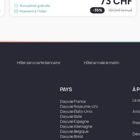
F
73 CHF
Annulation gratuite
t
-
35
%
112 CHF
la nuit
Paiement à l'hôtel
Hôtel sans carte bancaire
Hôtel arrivée le matin
PAYS
À 
La s
Dayuse
France
Dayuse
Royaume-Uni
Dayuse
États-Unis
Avis
Dayuse
Italie
Dayuse
Espagne
Pres
Dayuse
Allemagne
Dayuse
Belgique
Déco
Dayuse
Brésil