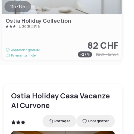
11h - 16h
Ostia Holiday Collection
Lido di Ostia
82 CHF
Annulation gratuite
-
27
%
112 CHF
la nuit
Paiement à l'hôtel
Ostia Holiday Casa Vacanze
Al Curvone
Partager
Enregistrer