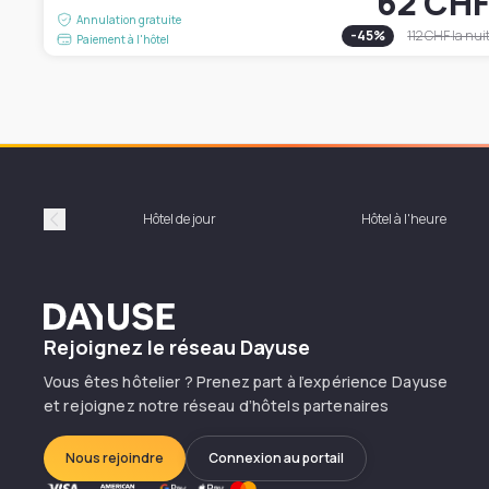
62 CH
Annulation gratuite
-
45
%
112 CHF
la nui
Paiement à l'hôtel
Hôtel de jour
Hôtel à l'heure
Précédent
Dayuse
Rejoignez le réseau Dayuse
Vous êtes hôtelier ? Prenez part à l’expérience Dayuse
et rejoignez notre réseau d’hôtels partenaires
Nous rejoindre
Connexion au portail