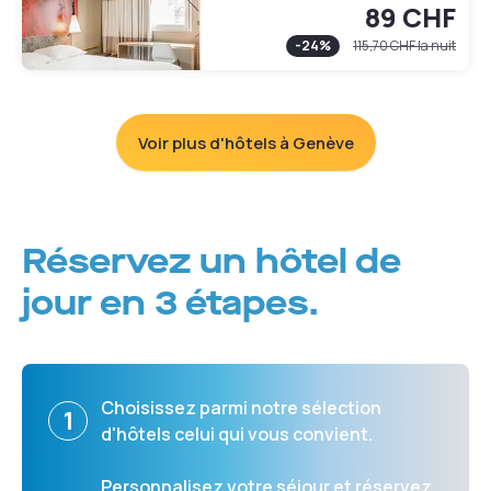
89 CHF
-
24
%
115,70 CHF
la nuit
Voir plus d'hôtels à Genève
Réservez un hôtel de
jour en 3 étapes.
Choisissez parmi notre sélection
1
d'hôtels celui qui vous convient.
Personnalisez votre séjour et réservez