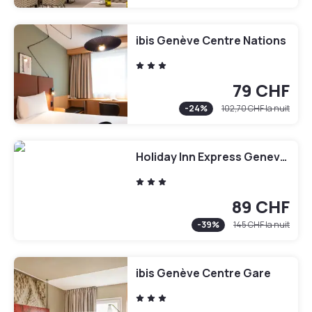
ibis Genève Centre Nations
79 CHF
-
24
%
102,70 CHF
la nuit
Holiday Inn Express Geneva Airport by IHG
89 CHF
-
39
%
145 CHF
la nuit
ibis Genève Centre Gare