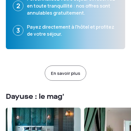
2
en toute tranquillité : nos offres sont
annulables gratuitement.
Payez directement à l'hôtel et profitez
3
de votre séjour.
En savoir plus
Dayuse : le mag'