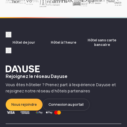
Dayuse en Suisse ?
Quels sont les termes dannulation chez Dayuse
?
Précédent
Hôtel sans carte
Hôtel de jour
Hôtel à l'heure
Qu'est-ce qu'un daycation à l'hôtel ?
bancaire
Suivant
Dans quels pays peut-on réserver des hôtels
Dayuse
avec Dayuse ?
Rejoignez le réseau Dayuse
Vous êtes hôtelier ? Prenez part à l’expérience Dayuse et
Comment devenir un hôtel partenaire de
rejoignez notre réseau d’hôtels partenaires
Dayuse ?
Nous rejoindre
Connexion au portail