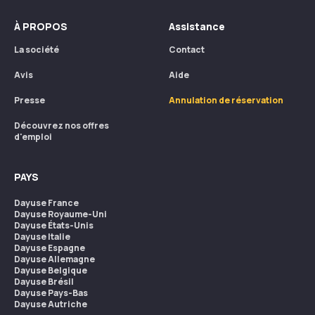
À PROPOS
Assistance
La société
Contact
Avis
Aide
Presse
Annulation de réservation
Découvrez nos offres
d'emploi
PAYS
Dayuse
France
Dayuse
Royaume-Uni
Dayuse
États-Unis
Dayuse
Italie
Dayuse
Espagne
Dayuse
Allemagne
Dayuse
Belgique
Dayuse
Brésil
Dayuse
Pays-Bas
Dayuse
Autriche