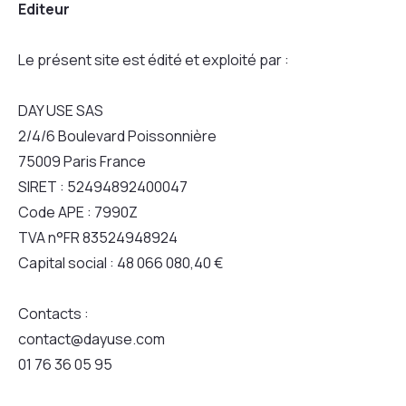
Editeur
Le présent site est édité et exploité par :
DAY USE SAS
2/4/6 Boulevard Poissonnière
75009 Paris France
SIRET : 52494892400047
Code APE : 7990Z
TVA n°FR 83524948924
Capital social : 48 066 080,40 €
Contacts :
contact@dayuse.com
01 76 36 05 95