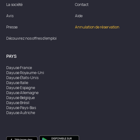
La société
Contact
Avis
Aide
Presse
Annulation de réservation
Découvrez nos offres d'emploi
PAYS
Dayuse
France
Dayuse
Royaume-Uni
Dayuse
États-Unis
Dayuse
Italie
Dayuse
Espagne
Dayuse
Allemagne
Dayuse
Belgique
Dayuse
Brésil
Dayuse
Pays-Bas
Dayuse
Autriche
Dayuse
Australie
Dayuse
Irlande
Dayuse
Hong Kong
Dayuse
Canada
Dayuse
Singapour