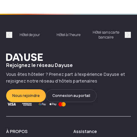
Hôtel sans carte
Hôt
Hôtel de jour
Hôtel à l'heure
bancaire
Précédent
Suiv
Dayuse
Rejoignez le réseau Dayuse
Vous êtes hôtelier ? Prenez part à l’expérience Dayuse et
rejoignez notre réseau d’hôtels partenaires
Nous rejoindre
Connexion au portail
À PROPOS
Assistance