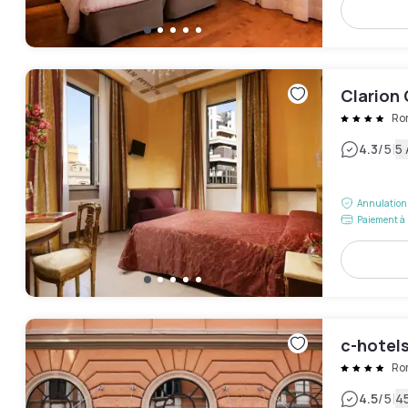
Clarion 
Ro
|
4.3
/5
5 
Annulation 
Paiement à 
c-hotel
Ro
|
4.5
/5
45