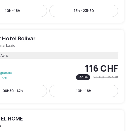
10h - 18h
18h - 23h30
 Hotel Bolivar
ma, Lazio
 Avis
116 CHF
gratuite
-
59
%
280 CHF
la nuit
l'hôtel
08h30 - 14h
10h - 18h
TEL ROME
a