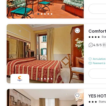
Comfort
Ro
|
4.5
/5
11
Annulation 
Paiement à 
YES HO
Rom