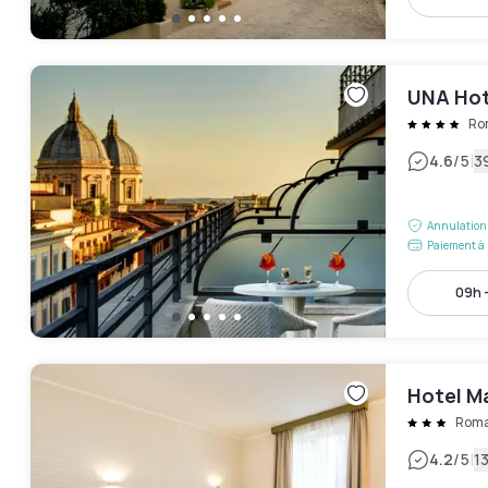
UNA Hot
Ro
|
4.6
/5
3
Annulation 
Paiement à 
09h -
Hotel M
Rom
|
4.2
/5
13