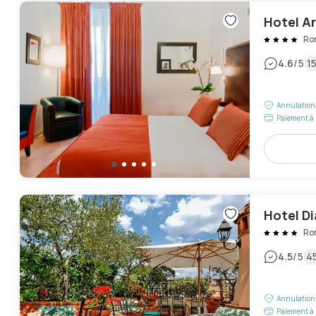
Hotel A
Ro
|
4.6
/5
15
Annulation 
Paiement à 
Hotel D
Ro
|
4.5
/5
45
Annulation 
Paiement à 