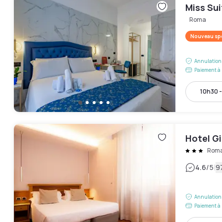
Miss Sui
Roma
Nouveau spo
Annulation 
Paiement à 
10h30 
Hotel Gi
Rom
|
4.6
/5
9
Annulation 
Paiement à 