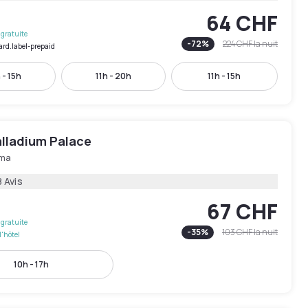
64 CHF
gratuite
-
72
%
224 CHF
la nuit
ard.label-prepaid
 - 15h
11h - 20h
11h - 15h
alladium Palace
ma
 Avis
67 CHF
gratuite
-
35
%
103 CHF
la nuit
l'hôtel
10h - 17h