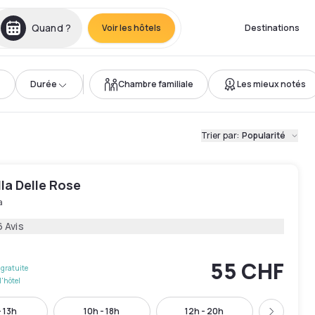
Quand ?
Voir les hôtels
Destinations
Durée
Chambre familiale
Les mieux notés
Trier par
:
Popularité
lla Delle Rose
a
6 Avis
55 CHF
gratuite
l'hôtel
 13h
10h - 18h
12h - 20h
16h - 