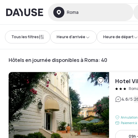
Dayuse
Roma
Tous les filtres
Heure d'arrivée
Heure de départ
Hôtels en journée disponibles à Roma
:
40
Hotel Vi
Rom
|
4.6
/5
2
Annulation 
Paiement à 
09h -