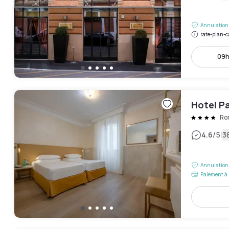
Annulation 
rate-plan-c
09h
Hotel P
Ro
|
4.6
/5
38
Annulation 
Paiement à 