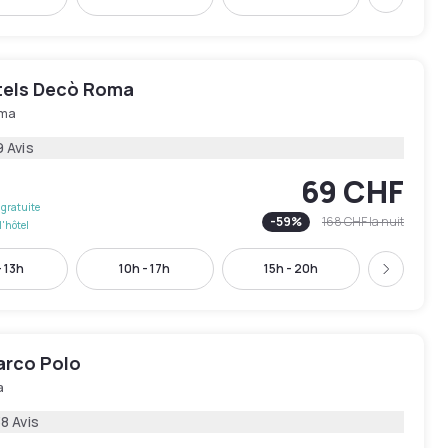
Suivant
els Decò Roma
ma
9 Avis
69 CHF
gratuite
-
59
%
168 CHF
la nuit
l'hôtel
 13h
10h - 17h
15h - 20h
17h - 
Suivant
arco Polo
a
8 Avis