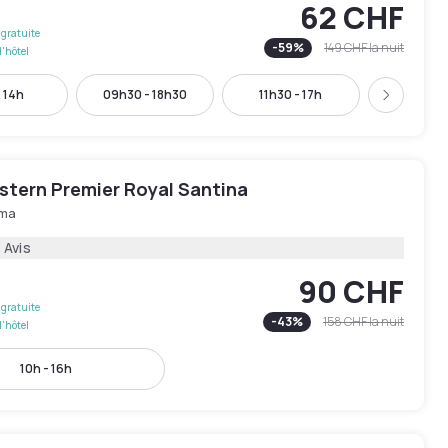
62 CHF
gratuite
-
59
%
149 CHF
la nuit
l'hôtel
 14h
09h30 - 18h30
11h30 - 17h
17h - 
Suivant
stern Premier Royal Santina
ma
 Avis
90 CHF
gratuite
-
43
%
158 CHF
la nuit
l'hôtel
10h - 16h