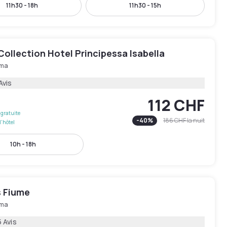
11h30 - 18h
11h30 - 15h
Collection Hotel Principessa Isabella
ma
Avis
112 CHF
gratuite
-
40
%
186 CHF
la nuit
l'hôtel
10h - 18h
s Fiume
ma
 Avis