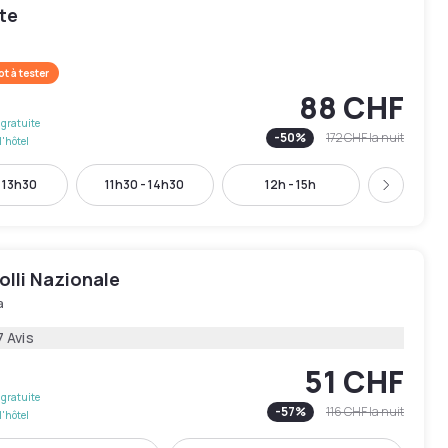
te
t à tester
88 CHF
gratuite
-
50
%
172 CHF
la nuit
l'hôtel
- 13h30
11h30 - 14h30
12h - 15h
14h - 
Suivant
olli Nazionale
a
7 Avis
51 CHF
gratuite
-
57
%
116 CHF
la nuit
l'hôtel