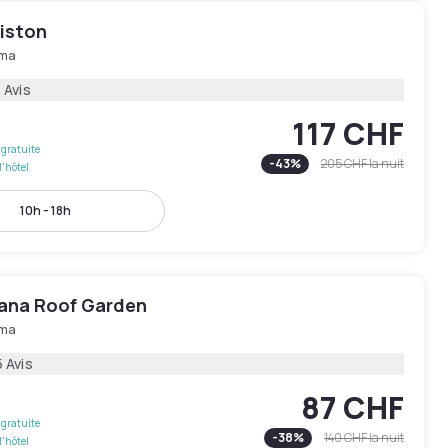
riston
ma
 Avis
117 CHF
gratuite
-
43
%
205 CHF
la nuit
l'hôtel
10h - 18h
iana Roof Garden
ma
 Avis
87 CHF
gratuite
-
38
%
140 CHF
la nuit
l'hôtel