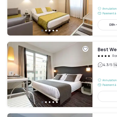
Annulation 
Paiement à 
08h -
Best We
Ro
|
4.3
/5
14
Annulation 
Paiement à 