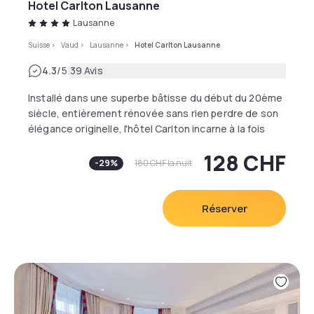
Hotel Carlton Lausanne
Lausanne
Suisse
>
Vaud
>
Lausanne
>
Hotel Carlton Lausanne
|
4.3
/5
39 Avis
Installé dans une superbe bâtisse du début du 20ème
siècle, entièrement rénovée sans rien perdre de son
élégance originelle, l'hôtel Carlton incarne à la fois
l'élégance d'hier et le confort d'aujourd'hui.
128 CHF
-
29
%
180 CHF
la nuit
Ce boutique hôtel à taille humaine met à la disposition
de sa clientèle 47 chambres au décor cosy et raffiné,
équipées d'une literie "Elite" ultra confortable et
Réserver
dignes des plus grands palaces suisses.
Véritable institution lausannoise, le restaurant
"L'Ardoise" rouvre ses portes en mai 2015 après 8 ans
de fermeture. Avec sa confortable salle entièrement
rénovée et sa superbe terrasse ombragée, c'est
l'endroit rêvé pour vivre, quelle que soit la saison, une