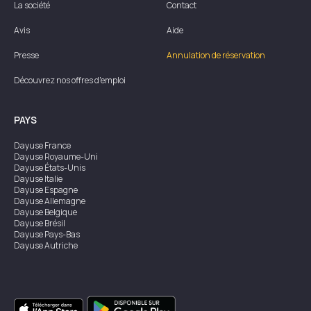
La société
Contact
Avis
Aide
Presse
Annulation de réservation
Découvrez nos offres d'emploi
PAYS
Dayuse
France
Dayuse
Royaume-Uni
Dayuse
États-Unis
Dayuse
Italie
Dayuse
Espagne
Dayuse
Allemagne
Dayuse
Belgique
Dayuse
Brésil
Dayuse
Pays-Bas
Dayuse
Autriche
Dayuse
Australie
Dayuse
Irlande
Dayuse
Hong Kong
Dayuse
Canada
Dayuse
Singapour