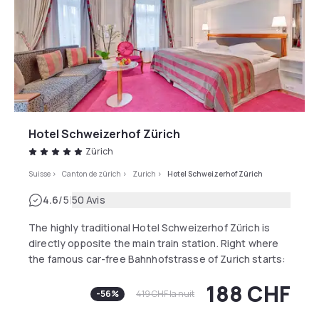
formidable expérience gastronomique.
Hotel Schweizerhof Zürich
Zürich
Suisse
>
Canton de zürich
>
Zurich
>
Hotel Schweizerhof Zürich
|
4.6
/5
50 Avis
The highly traditional Hotel Schweizerhof Zürich is
directly opposite the main train station. Right where
the famous car-free Bahnhofstrasse of Zurich starts:
Just a few steps away you enter the world of
188 CHF
exclusive shops and banks, and can admire the most
-
56
%
419 CHF
la nuit
attractive sights of Limmatstadt. 5 minutes walking