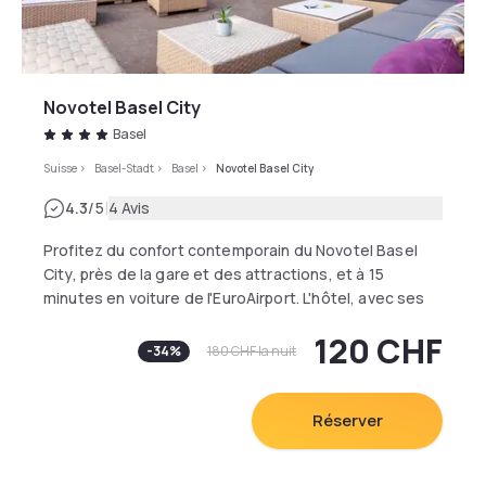
Novotel Basel City
Basel
Suisse
>
Basel-Stadt
>
Basel
>
Novotel Basel City
|
4.3
/5
4 Avis
Profitez du confort contemporain du Novotel Basel
City, près de la gare et des attractions, et à 15
minutes en voiture de l'EuroAirport. L'hôtel, avec ses
sept salles de réunion modernes et le wifi gratuit,
120 CHF
convient parfaitement aux voyageurs d'affaires.
-
34
%
180 CHF
la nuit
Rendez-vous en 11 minutes au hall d'exposition par le
tramway et goûtez aux spécialités culinaires
trinationales de notre élégante brasserie. Chez
Réserver
Novotel, deux enfants peuvent séjourner dans une
chambre familiale sans frais supplémentaires.