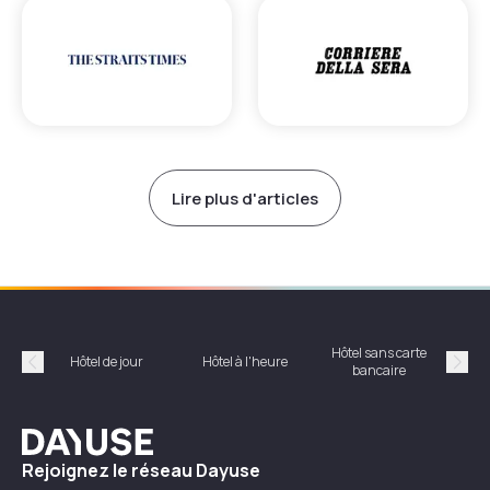
Lire plus d'articles
Hôtel sans carte
Hôt
Hôtel de jour
Hôtel à l'heure
bancaire
Précédent
Suiv
Dayuse
Rejoignez le réseau Dayuse