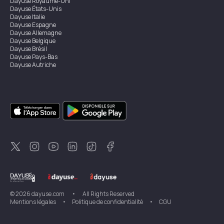
Dayuse
Royaume-Uni
Dayuse
États-Unis
Dayuse
Italie
Dayuse
Espagne
Dayuse
Allemagne
Dayuse
Belgique
Dayuse
Brésil
Dayuse
Pays-Bas
Dayuse
Autriche
Dayuse
Australie
Dayuse
Irlande
Dayuse
Hong Kong
Dayuse
Canada
Dayuse
Singapour
Dayuse
Suède
Dayuse
Thaïlande
Dayuse
Portugal
Dayuse
Corée
Dayuse
Nouvelle-Zélande
Dayuse
Turquie
©
2026
dayuse.com
•
All Rights Reserved
Mentions légales
•
Politique de confidentialité
•
CGU