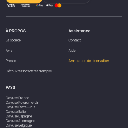
À PROPOS
Assistance
La société
Contact
Avis
Aide
Presse
Annulation de réservation
Découvrez nos offres d'emploi
PAYS
Dayuse
France
Dayuse
Royaume-Uni
Dayuse
États-Unis
Dayuse
Italie
Dayuse
Espagne
Dayuse
Allemagne
Dayuse
Belgique