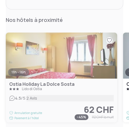
Nos hôtels à proximité
11h - 16h
Ostia Holiday La Dolce Sosta
O
Lido di Ostia
|
4.5
/5
2 Avis
62 CHF
Annulation gratuite
-
45
%
112 CHF
la nuit
Paiement à l'hôtel