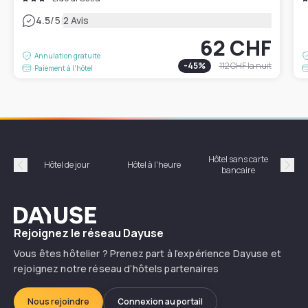
|
4.5
/5
2 Avis
62 CHF
Annulation gratuite
-
45
%
112 CHF
la nuit
Paiement à l'hôtel
Hôtel sans carte
Hôt
Hôtel de jour
Hôtel à l'heure
bancaire
Précédent
Suiv
Dayuse
Rejoignez le réseau Dayuse
Vous êtes hôtelier ? Prenez part à l’expérience Dayuse et
rejoignez notre réseau d’hôtels partenaires
Nous rejoindre
Connexion au portail