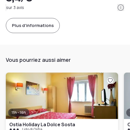
Info
sur 3 avis
Plus d'informations
Vous pourriez aussi aimer
11h - 16h
Ostia Holiday La Dolce Sosta
O
Lido di Ostia