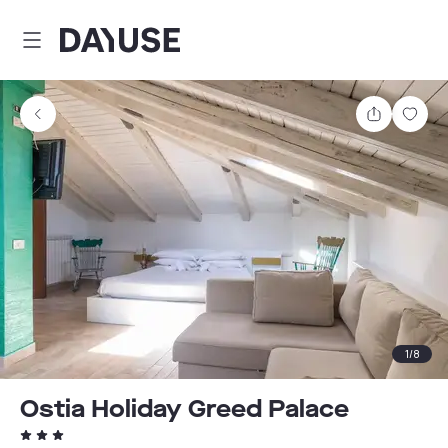
Dayuse
Partager
Enre
1
/
8
Ostia Holiday Greed Palace