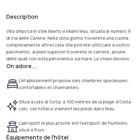
Description
Villa d'epoca in stile liberty a Miami Way, situata al numero 9
di Via delle Carene. Nella zona giorno troverete una cucina
completamente attrezzata che potrete utilizzare a vostro
piacimento, ai piani superiori troverete le camere, alcune
delle quali con vista panoramica sul mare. Le chiavi devono
On adore...
essere ritirate alla reception in piazzale della stazione del
Lido 27.
L'établissement propose des chambres spacieuses,
confortables et charmantes.
Situé à Lido di Ostia, à 100 mètres de la plage d'Ostia
Lido, cet hôtel a vraiment les pieds dans l'eau.
L'aéroport le plus proche est l'aéroport de Fiumicino,
situé à 9 km.
Équipements de l'hôtel