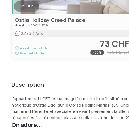
11h - 16h
Ostia Holiday Greed Palace
Lido di Ostia
|
3.4
/5
3 Avis
73 CH
Annulation gratuite
-
35
%
112 CHF
la nui
Paiement à l'hôtel
Description
L'appartement LOFT est un magnifique studio loft, situé à pr
historique d'Ostia Lido, sur le Corso Regina Maria Pia, 9. Cho
manière différente et spéciale, en vivant pleinement la ville
récupérées à la réception, piazzale della stazione del Lido 2
On adore...