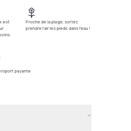
x est
Proche de la plage, sortez
ur
prendre l'air les pieds dans l'eau !
soins.
t
éroport payante