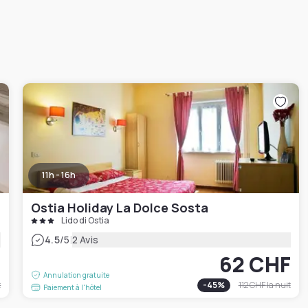
11h - 16h
Ostia Holiday La Dolce Sosta
Lido di Ostia
|
4.5
/5
2 Avis
F
62 CHF
Annulation gratuite
t
-
45
%
112 CHF
la nuit
Paiement à l'hôtel