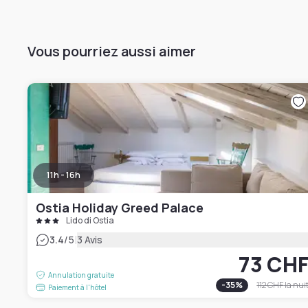
Vous pourriez aussi aimer
11h - 16h
Ostia Holiday Greed Palace
Lido di Ostia
|
3.4
/5
3 Avis
73 CH
Annulation gratuite
-
35
%
112 CHF
la nui
Paiement à l'hôtel