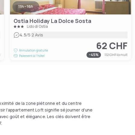
11h - 16h
Ostia Holiday La Dolce Sosta
Lido di Ostia
|
4.5
/5
2 Avis
F
62 CHF
Annulation gratuite
t
-
45
%
112 CHF
la nuit
Paiement à l'hôtel
oximité de la zone piétonne et du centre
isir l'appartement Loft signifie séjourner d'une
, avec goût et élégance. Les clés doivent être
7.