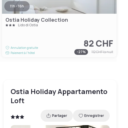
11h - 16h
Ostia Holiday Collection
Lido di Ostia
82 CHF
Annulation gratuite
-
27
%
112 CHF
la nuit
Paiement à l'hôtel
Ostia Holiday Appartamento
Loft
Partager
Enregistrer