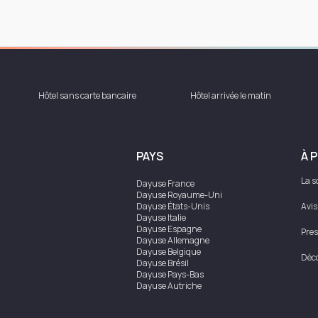
Hôtel sans carte bancaire
Hôtel arrivée le matin
PAYS
À 
La s
Dayuse
France
Dayuse
Royaume-Uni
Dayuse
États-Unis
Avis
Dayuse
Italie
Dayuse
Espagne
Pres
Dayuse
Allemagne
Dayuse
Belgique
Déco
Dayuse
Brésil
Dayuse
Pays-Bas
Dayuse
Autriche
Dayuse
Australie
Dayuse
Irlande