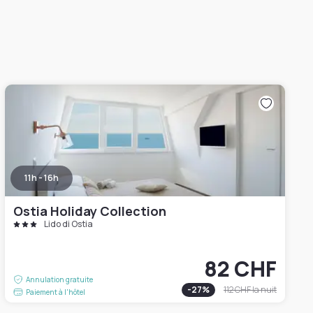
11h - 16h
Ostia Holiday Collection
Lido di Ostia
82 CHF
Annulation gratuite
-
27
%
112 CHF
la nuit
Paiement à l'hôtel