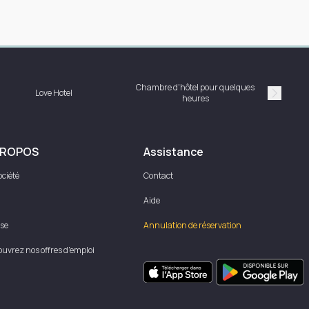
Chambre d'hôtel pour quelques
Love Hotel
heures
Suivan
PROPOS
Assistance
ociété
Contact
Aide
se
Annulation de réservation
uvrez nos offres d'emploi