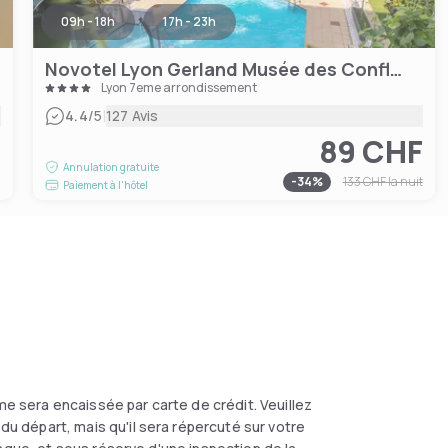
09h - 18h
17h - 23h
Novotel Lyon Gerland Musée des Confluences
Lyon 7eme arrondissement
|
4.4
/5
127 Avis
89 CHF
F
Annulation gratuite
-
34
%
133 CHF
la nuit
Paiement à l'hôtel
e sera encaissée par carte de crédit. Veuillez
 départ, mais qu'il sera répercuté sur votre