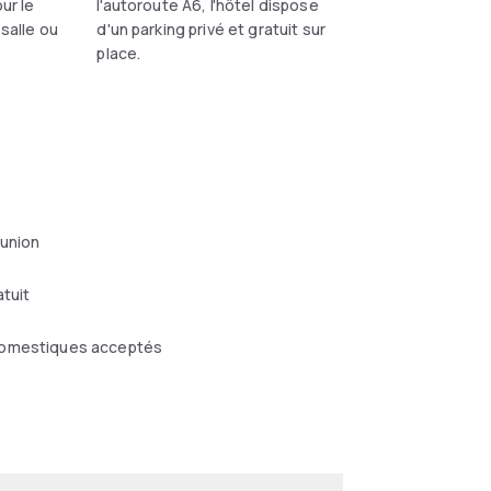
ur le
l'autoroute A6, l'hôtel dispose
 salle ou
d'un parking privé et gratuit sur
place.
éunion
atuit
omestiques acceptés