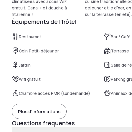
climatisées avec accès WiFi
cuisine traditionnelle po
gratuit, Canal + et douche à
déjeuner et le dîner, en
l'italienne !
sur la terrasse (en été).
Équipements de l'hôtel
Restaurant
Bar / Café
Coin Petit-déjeuner
Terrasse
Jardin
Salle de r
Wifi gratuit
Parking gr
Chambre accès PMR (sur demande)
Animaux d
Plus d'informations
Questions fréquentes