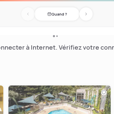
jeuner et le dîner. En été, il
Quand ?
Previous day
Next day
nnecter à Internet. Vérifiez votre co