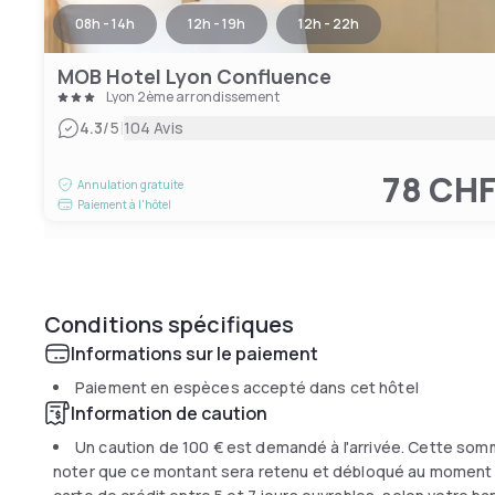
08h - 14h
12h - 19h
12h - 22h
MOB Hotel Lyon Confluence
Lyon 2ème arrondissement
|
4.3
/5
104 Avis
78 CH
Annulation gratuite
Paiement à l'hôtel
Conditions spécifiques
Informations sur le paiement
Paiement en espèces accepté dans cet hôtel
Information de caution
Un caution de
100 €
est demandé à l'arrivée. Cette somm
noter que ce montant sera retenu et débloqué au moment du