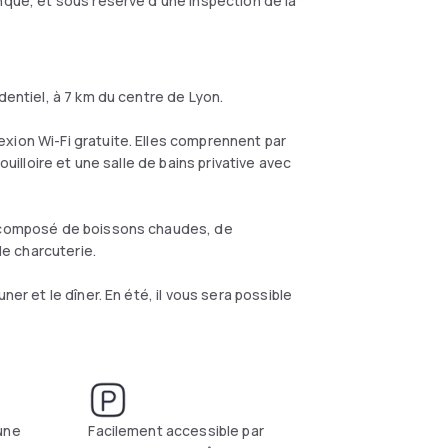
anque, et sous réserve d'une inspection de la
dentiel, à 7 km du centre de Lyon.
xion Wi-Fi gratuite. Elles comprennent par
ouilloire et une salle de bains privative avec
et composé de boissons chaudes, de
 de charcuterie.
ner et le dîner. En été, il vous sera possible
une
Facilement accessible par