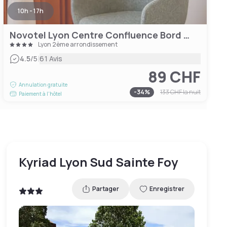
10h - 17h
Novotel Lyon Centre Confluence Bord de Saone
Lyon 2ème arrondissement
|
4.5
/5
61 Avis
89 CHF
Annulation gratuite
-
34
%
133 CHF
la nuit
Paiement à l'hôtel
Kyriad Lyon Sud Sainte Foy
Partager
Enregistrer