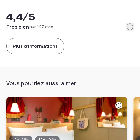
4,4
/5
Info
Très bien
sur 127 avis
Plus d'informations
Vous pourriez aussi aimer
12h - 19h
12h - 22h