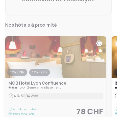
Nos hôtels à proximité
12h - 19h
12h - 22h
MOB Hotel Lyon Confluence
i
Lyon 2ème arrondissement
|
4.3
/5
104 Avis
78 CHF
Annulation gratuite
Paiement à l'hôtel