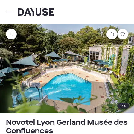
Dayuse
Partager
Enre
1
/
16
Novotel Lyon Gerland Musée des
Confluences