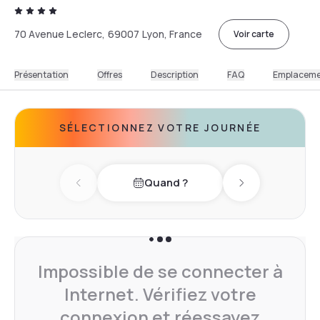
70 Avenue Leclerc, 69007 Lyon, France
Voir carte
Présentation
Offres
Description
FAQ
Emplacem
SÉLECTIONNEZ VOTRE JOURNÉE
Quand ?
Previous day
Next day
Impossible de se connecter à
Internet. Vérifiez votre
connexion et réessayez