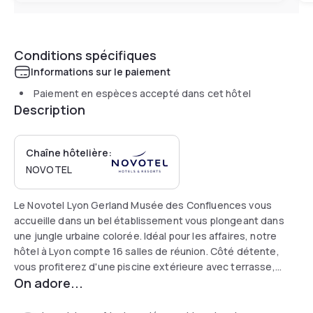
Conditions spécifiques
Informations sur le paiement
Paiement en espèces accepté dans cet hôtel
Description
Chaîne hôtelière:
NOVOTEL
Le Novotel Lyon Gerland Musée des Confluences vous
accueille dans un bel établissement vous plongeant dans
une jungle urbaine colorée. Idéal pour les affaires, notre
hôtel à Lyon compte 16 salles de réunion. Côté détente,
vous profiterez d'une piscine extérieure avec terrasse,
On adore...
d'une salle de fitness avec espace de repos, de jeux
intérieurs et de coins bibliothèque et enfants. Venez aussi
passer de délicieux moments dans notre bar à l'ambiance