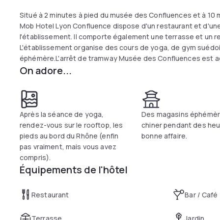
Situé à 2 minutes à pied du musée des Confluences et à 10 
Mob Hotel Lyon Confluence dispose d'un restaurant et d'une
l'établissement. Il comporte également une terrasse et un r
L'établissement organise des cours de yoga, de gym suédois
éphémère.L'arrêt de tramway Musée des Confluences est ac
On adore...
Lyon Confluence, tandis que le stade Gerland se trouve à 1,6
attend à 2 minutes de marche. L'aéroport de Lyon-Saint-Exu
recharge pour voitures électriques est aussi disponible dan
Après la séance de yoga,
Des magasins éphémèr
rendez-vous sur le rooftop, les
chiner pendant des heu
pieds au bord du Rhône (enfin
bonne affaire.
pas vraiment, mais vous avez
compris).
Équipements de l'hôtel
Restaurant
Bar / Café
Terrasse
Jardin