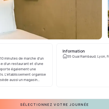
Information
55 Quai Rambaud, Lyon, 
 10 minutes de marche d'un
e d'un restaurant et d'une
comporte également une
24. L'établissement organise
ossède aussi un magasin
t accessible en 5 minutes à
Gerland se trouve à 1,6 km.
e marche. L'aéroport de
echarge pour voitures
SÉLECTIONNEZ VOTRE JOURNÉE
.