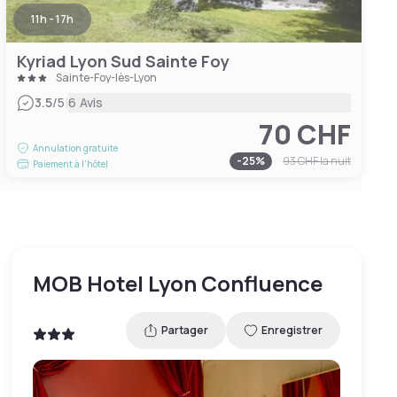
11h - 17h
Kyriad Lyon Sud Sainte Foy
Sainte-Foy-lès-Lyon
|
3.5
/5
6 Avis
70 CHF
Annulation gratuite
-
25
%
93 CHF
la nuit
Paiement à l'hôtel
MOB Hotel Lyon Confluence
Partager
Enregistrer