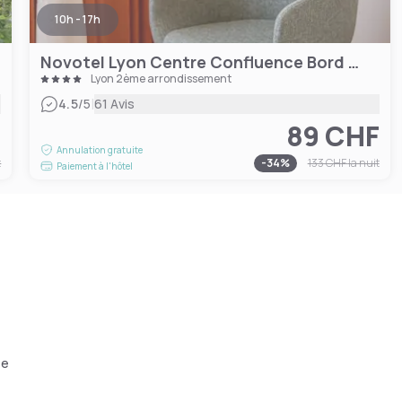
10h - 17h
Novotel Lyon Centre Confluence Bord de Saone
Lyon 2ème arrondissement
|
4.5
/5
61 Avis
F
89 CHF
Annulation gratuite
t
-
34
%
133 CHF
la nuit
Paiement à l'hôtel
ée