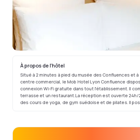
À propos de l'hôtel
Situé à 2 minutes à pied du musée des Confluences et à
centre commercial, le Mob Hotel Lyon Confluence dispos
connexion Wi-Fi gratuite dans tout l'établissement. Il 
terrasse et un restaurant.La réception est ouverte 24h/
des cours de yoga, de gym suédoise et de pilates. Il p
éphémère.L'arrêt de tramway Musée des Confluences es
pied du Mob Hotel Lyon Confluence, tandis que le stade 
Le centre culturel La Sucrière vous attend à 2 minutes d
Lyon-Saint-Exupéry est implanté à 21 km. Une borne de r
électriques est aussi disponible dans cet établissement