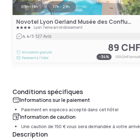
09h - 18h
17h - 23h
Novotel Lyon Gerland Musée des Confluences
Lyon 7eme arrondissement
|
4.4
/5
127 Avis
89 CH
Annulation gratuite
-
34
%
133 CHF
la nui
Paiement à l'hôtel
Conditions spécifiques
Informations sur le paiement
Paiement en espèces accepté dans cet hôtel
Information de caution
Une caution de
150 €
vous sera demandée à votre arriv
Description