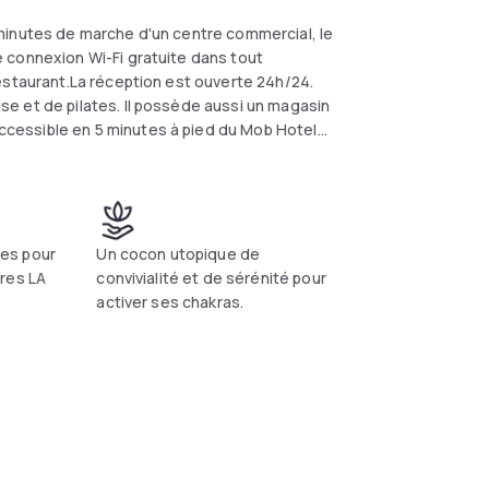
minutes de marche d'un centre commercial, le
 connexion Wi-Fi gratuite dans tout
estaurant.La réception est ouverte 24h/24.
e et de pilates. Il possède aussi un magasin
cessible en 5 minutes à pied du Mob Hotel
 km. Le centre culturel La Sucrière vous
péry est implanté à 21 km. Une borne de
s cet établissement.
es pour
Un cocon utopique de
res LA
convivialité et de sérénité pour
activer ses chakras.