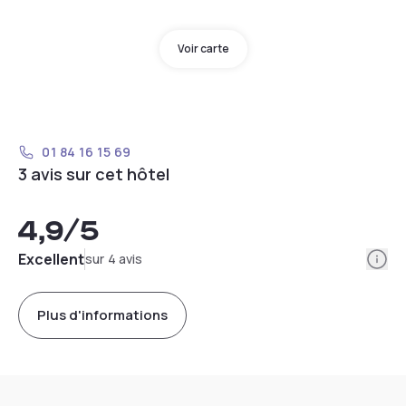
Voir carte
01 84 16 15 69
3 avis sur cet hôtel
4,9
/5
Info
Excellent
sur 4 avis
Plus d'informations