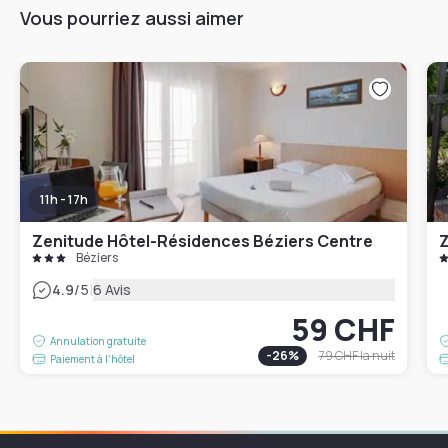
Vous pourriez aussi aimer
11h - 17h
Zenitude Hôtel-Résidences Béziers Centre
Béziers
|
4.9
/5
6 Avis
59 CHF
Annulation gratuite
-
26
%
79 CHF
la nuit
Paiement à l'hôtel