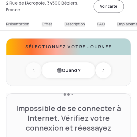
2 Rue de l'Acropole, 34500 Béziers,
Voir carte
France
Présentation
Offres
Description
FAQ
Emplacem
SÉLECTIONNEZ VOTRE JOURNÉE
Quand ?
Previous day
Next day
Impossible de se connecter à
Internet. Vérifiez votre
connexion et réessayez