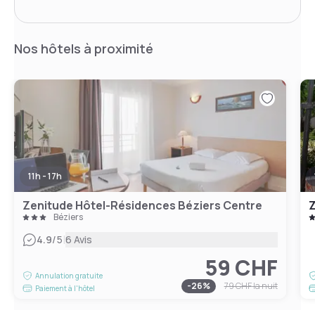
Nos hôtels à proximité
11h - 17h
Zenitude Hôtel-Résidences Béziers Centre
Béziers
|
4.9
/5
6 Avis
59 CHF
Annulation gratuite
-
26
%
79 CHF
la nuit
Paiement à l'hôtel