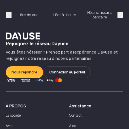
Hôtel sans carte
Hôt
Hôtel de jour
Hôtel à l'heure
bancaire
Précédent
Suiv
Dayuse
Rejoignez le réseau Dayuse
Vous êtes hôtelier ? Prenez part à l’expérience Dayuse et
rejoignez notre réseau d’hôtels partenaires
Nous rejoindre
Connexion au portail
À PROPOS
Assistance
La société
Contact
Avis
Aide