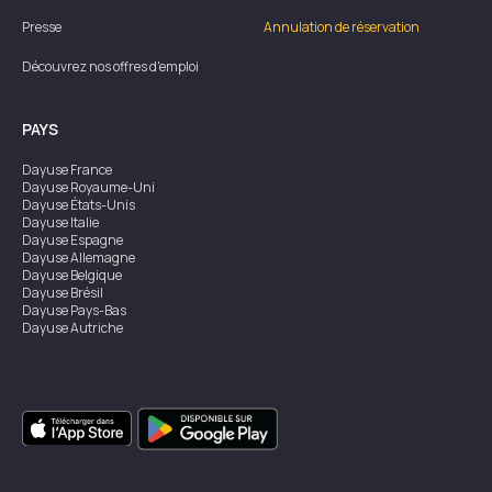
Presse
Annulation de réservation
Découvrez nos offres d'emploi
PAYS
Dayuse
France
Dayuse
Royaume-Uni
Dayuse
États-Unis
Dayuse
Italie
Dayuse
Espagne
Dayuse
Allemagne
Dayuse
Belgique
Dayuse
Brésil
Dayuse
Pays-Bas
Dayuse
Autriche
Dayuse
Australie
Dayuse
Irlande
Dayuse
Hong Kong
Dayuse
Canada
Dayuse
Singapour
Dayuse
Suède
Dayuse
Thaïlande
Dayuse
Portugal
Dayuse
Corée