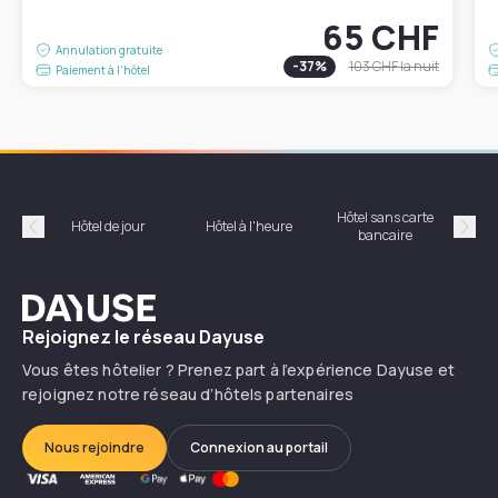
65 CHF
Annulation gratuite
-
37
%
103 CHF
la nuit
Paiement à l'hôtel
Hôtel sans carte
Hôt
Hôtel de jour
Hôtel à l'heure
bancaire
Précédent
Suiv
Dayuse
Rejoignez le réseau Dayuse
Vous êtes hôtelier ? Prenez part à l’expérience Dayuse et
rejoignez notre réseau d’hôtels partenaires
Nous rejoindre
Connexion au portail