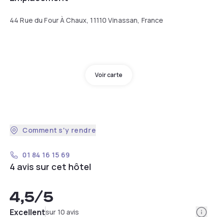
44 Rue du Four À Chaux, 11110 Vinassan, France
Voir carte
Comment s'y rendre
01 84 16 15 69
4 avis sur cet hôtel
4,5
/5
Info
Excellent
sur 10 avis