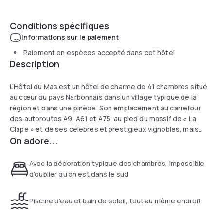
Conditions spécifiques
Informations sur le paiement
Paiement en espèces accepté dans cet hôtel
Description
L’Hôtel du Mas est un hôtel de charme de 41 chambres situé
au cœur du pays Narbonnais dans un village typique de la
région et dans une pinède. Son emplacement au carrefour
des autoroutes A9, A61 et A75, au pied du massif de « La
Clape » et de ses célèbres et prestigieux vignobles, mais
On adore...
aussi sa proximité de la mer (10mn), en font un lieu idéal
pour vos séjours de loisirs ou d’affaires.Construit avec des
méthodes traditionnelles et des matériaux nobles, l’Hôtel
Avec la décoration typique des chambres, impossible
du Mas, vous propose un espace hôtelier au charme
d’oublier qu’on est dans le sud
méditerranéen, alliant le cachet de l’ancien avec le confort
d’un hôtel d’aujourd’hui. Sa piscine estivale et sa
Piscine d’eau et bain de soleil, tout au même endroit
restauration du soir à la cuisine inventive et colorée, vous
permettront de poser vos bagages et de profitez d’un lieu