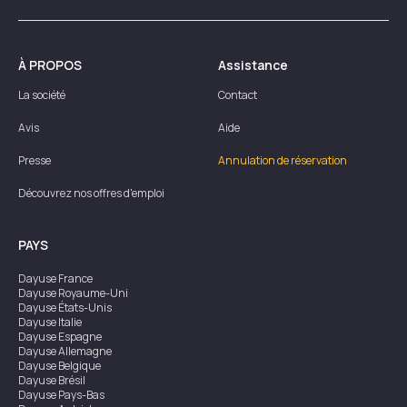
À PROPOS
Assistance
La société
Contact
Avis
Aide
Presse
Annulation de réservation
Découvrez nos offres d'emploi
PAYS
Dayuse
France
Dayuse
Royaume-Uni
Dayuse
États-Unis
Dayuse
Italie
Dayuse
Espagne
Dayuse
Allemagne
Dayuse
Belgique
Dayuse
Brésil
Dayuse
Pays-Bas