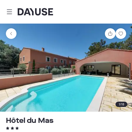
Dayuse
Partager
Enre
1
/
18
Hôtel du Mas