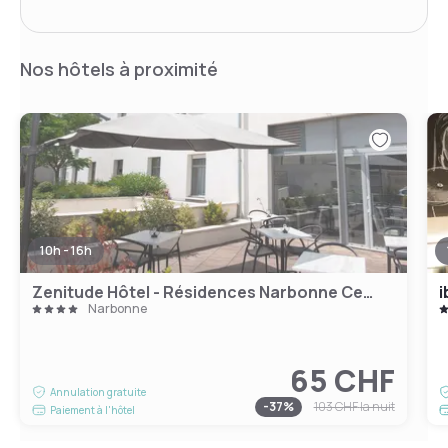
Nos hôtels à proximité
10h - 16h
Zenitude Hôtel - Résidences Narbonne Centre
i
Narbonne
65 CHF
Annulation gratuite
-
37
%
103 CHF
la nuit
Paiement à l'hôtel