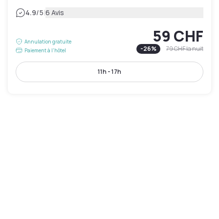
|
4.9
/5
6 Avis
59 CHF
Annulation gratuite
-
26
%
79 CHF
la nuit
Paiement à l'hôtel
11h - 17h