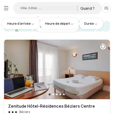
Ville, hôtel, ...
Quand ?
Tous
Hôtels en journée disponibles à Béziers
:
1
Heure d'arrivée
Heure de départ
Durée
hotel.cta.view_map
Zenitude Hôtel-Résidences Béziers Centre
Béziers