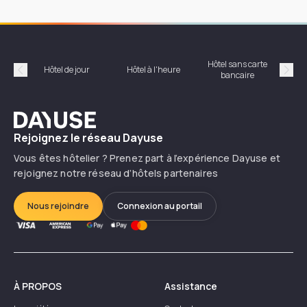
Hôtel sans carte
Hôt
Hôtel de jour
Hôtel à l'heure
bancaire
Précédent
Suiv
Dayuse
Rejoignez le réseau Dayuse
Vous êtes hôtelier ? Prenez part à l’expérience Dayuse et
rejoignez notre réseau d’hôtels partenaires
Nous rejoindre
Connexion au portail
À PROPOS
Assistance