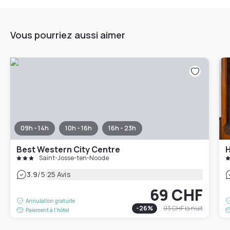
Vous pourriez aussi aimer
09h - 14h
10h - 16h
16h - 23h
Best Western City Centre
H
Saint-Josse-ten-Noode
|
3.9
/5
25 Avis
69 CHF
Annulation gratuite
-
26
%
93 CHF
la nuit
Paiement à l'hôtel