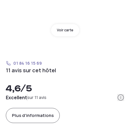
Voir carte
01 84 16 15 69
11 avis sur cet hôtel
4,6
/5
Info
Excellent
sur 11 avis
Plus d'informations