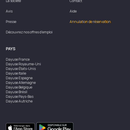
La société
Contact
Avis
Aide
Presse
Annulation de réservation
Découvrez nos offres d'emploi
PAYS
Dayuse
France
Dayuse
Royaume-Uni
Dayuse
États-Unis
Dayuse
Italie
Dayuse
Espagne
Dayuse
Allemagne
Dayuse
Belgique
Dayuse
Brésil
Dayuse
Pays-Bas
Dayuse
Autriche
Dayuse
Australie
Dayuse
Irlande
Dayuse
Hong Kong
Dayuse
Canada
Dayuse
Singapour
Dayuse
Suède