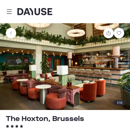
Dayuse
Partager
Enre
1
/
10
The Hoxton, Brussels