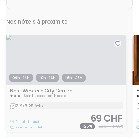
Nos hôtels à proximité
09h - 14h
10h - 16h
16h - 23h
Best Western City Centre
H
Saint-Josse-ten-Noode
|
3.9
/5
25 Avis
69 CHF
Annulation gratuite
-
26
%
93 CHF
la nuit
Paiement à l'hôtel