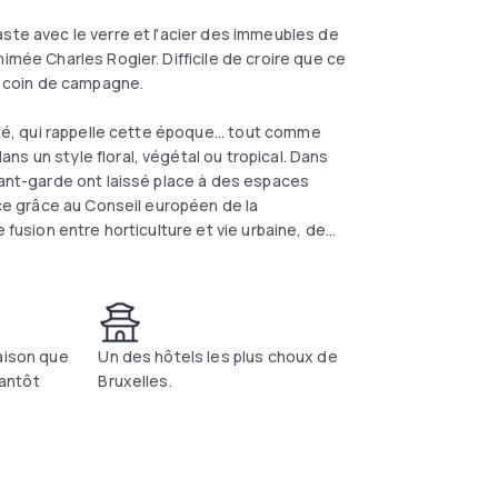
ste avec le verre et l'acier des immeubles de
imée Charles Rogier. Difficile de croire que ce
un coin de campagne.
ité, qui rappelle cette époque... tout comme
s un style floral, végétal ou tropical. Dans
vant-garde ont laissé place à des espaces
nce grâce au Conseil européen de la
 fusion entre horticulture et vie urbaine, de
s du SERRA.
aison que
Un des hôtels les plus choux de
antôt
Bruxelles.