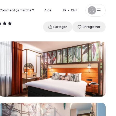
Comment ça marche ?
Aide
FR
•
CHF
Partager
Enregistrer