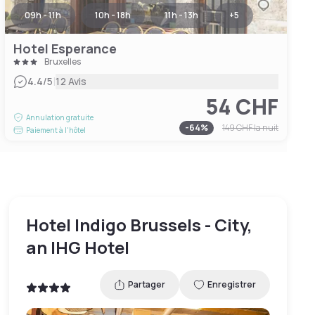
09h - 11h
10h - 18h
11h - 13h
+
5
Hotel Esperance
Bruxelles
|
4.4
/5
12 Avis
54 CHF
Annulation gratuite
-
64
%
149 CHF
la nuit
Paiement à l'hôtel
Hotel Indigo Brussels - City,
an IHG Hotel
Partager
Enregistrer