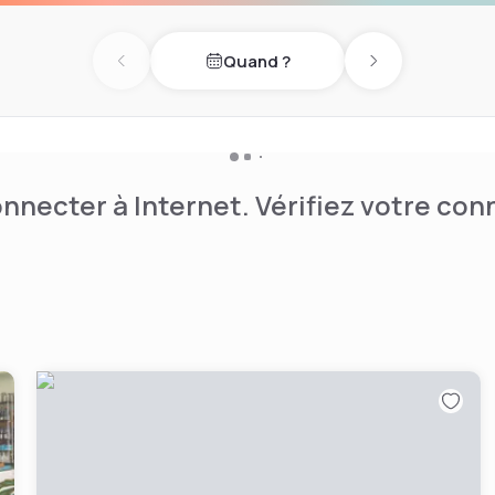
cette fusion entre
ations culinaires végétales
Quand ?
Previous day
Next day
nnecter à Internet. Vérifiez votre co