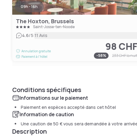
09h - 16h
The Hoxton, Brussels
Saint-Josse-ten-Noode
|
4.6
/5
11 Avis
98 CH
Annulation gratuite
-
58
%
233 CHF
la nui
Paiement à l'hôtel
Conditions spécifiques
Informations sur le paiement
Paiement en espèces accepté dans cet hôtel
Information de caution
Une caution de
50 €
vous sera demandée à votre arrivé
Description