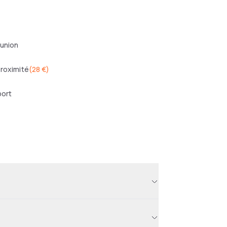
éunion
proximité
(
28 €
)
port