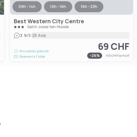
09h - 14h
10h - 16h
16h - 23h
Best Western City Centre
Saint-Josse-ten-Noode
|
3.9
/5
25 Avis
F
69 CHF
Annulation gratuite
t
-
26
%
93 CHF
la nuit
Paiement à l'hôtel
e