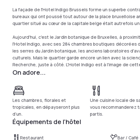
La façade de l'Hotel Indigo Brussels forme un superbe contra
bureaux qui ont poussé tout autour de la place bruxelloise an
quartier situé au cœur de la capitale belge était autrefois 
Aujourd'hui, c'est le Jardin botanique de Bruxelles, à proxim
l'Hotel Indigo, avec ses 284 chambres boutiques décorées dan
les serres du Jardin botanique, les anciens laboratoires d'a
culturels. Mais le quartier garde encore un lien avec la scie
Recherche, juste à côté. L'Hotel Indigo est à l'image de cette
On adore...
par sa décoration aux créations culinaires végétales unique
Les chambres, florales et
Une cuisine locale de s
tropicales, en dépayseront plus
vous recommanderez t
d’un.
partis.
Équipements de l'hôtel
Restaurant
Bar / Café