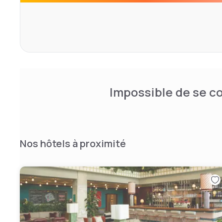
Recherche, juste à côté. L'Hotel Indigo est à l'image de 
horticulture et vie urbaine, de par sa décoration aux cré
uniques du SERRA.
Impossible de se co
Nos hôtels à proximité