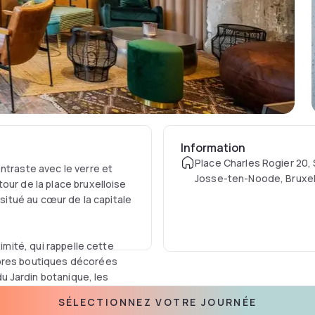
Information
Place Charles Rogier 20, 
ntraste avec le verre et
Josse-ten-Noode, Bruxel
our de la place bruxelloise
Belgium
 situé au cœur de la capitale
imité, qui rappelle cette
mbres boutiques décorées
du Jardin botanique, les
s espaces culturels. Mais le
SÉLECTIONNEZ VOTRE JOURNÉE
onseil européen de la