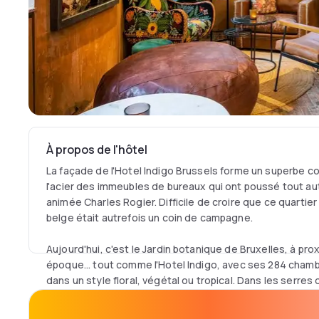
À propos de l'hôtel
La façade de l'Hotel Indigo Brussels forme un superbe co
l'acier des immeubles de bureaux qui ont poussé tout aut
animée Charles Rogier. Difficile de croire que ce quartier
belge était autrefois un coin de campagne.
Aujourd'hui, c'est le Jardin botanique de Bruxelles, à prox
époque... tout comme l'Hotel Indigo, avec ses 284 cha
dans un style floral, végétal ou tropical. Dans les serres 
anciens laboratoires d'avant-garde ont laissé place à de
quartier garde encore un lien avec la science grâce au C