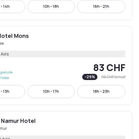
 - 14h
10h - 18h
16h - 21h
Hotel Mons
se
 Avis
83 CHF
gratuite
-
29
%
116 CHF
la nuit
l'hôtel
 - 13h
10h - 17h
18h - 23h
 Namur Hotel
mur
 Avis