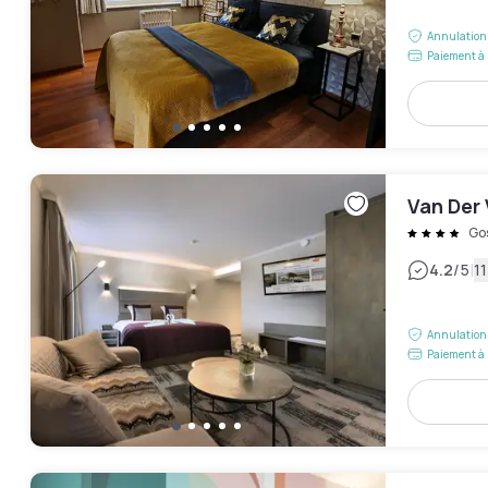
Annulation 
Paiement à 
Van Der 
Gos
|
4.2
/5
11
Annulation 
Paiement à 