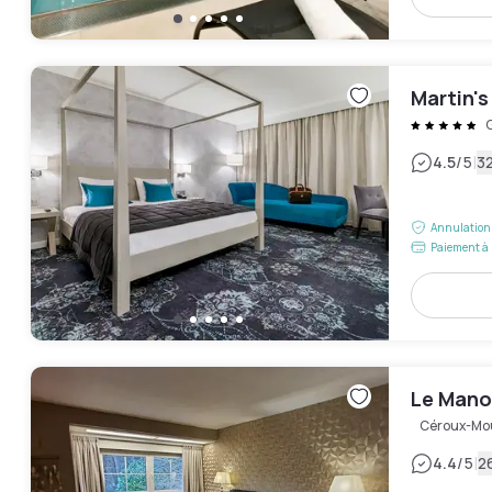
Martin'
|
4.5
/5
32
Annulation 
Paiement à 
Le Mano
Céroux-Mo
|
4.4
/5
2