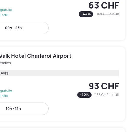
63 CHF
gratuite
-
44
%
112 CHF
la nuit
l'hôtel
09h - 23h
Valk Hotel Charleroi Airport
selies
 Avis
93 CHF
gratuite
-
42
%
158 CHF
la nuit
l'hôtel
10h - 15h