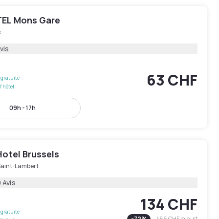
EL Mons Gare
s
vis
63 CHF
gratuite
l'hôtel
09h - 17h
Hotel Brussels
Saint-Lambert
 Avis
134 CHF
gratuite
-
72
%
466 CHF
la nuit