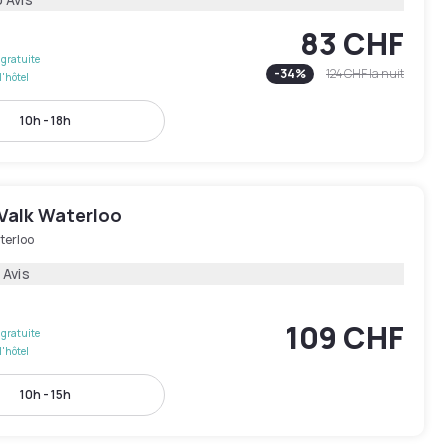
83 CHF
gratuite
-
34
%
124 CHF
la nuit
l'hôtel
10h - 18h
 Valk Waterloo
terloo
 Avis
109 CHF
gratuite
l'hôtel
10h - 15h