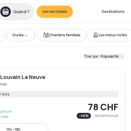
Quand ?
Voir les hôtels
Destinations
Durée
Chambre familiale
Les mieux notés
Trier par
:
Popularité
 Louvain La Neuve
nies
 Avis
78 CHF
gratuite
-
40
%
130 CHF
la nuit
l'hôtel
11h - 18h