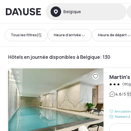
Dayuse
Belgique
Tous les filtres
Heure d'arrivée
Heure de départ
Hôtels en journée disponibles à Belgique
:
130
Martin's
Ottig
|
4.6
/5
53
Annulation 
Paiement à 