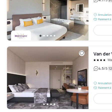
|
Annulation 
Paiement à 
Van der
Wa
|
4.5
/5
12
Annulation 
Paiement à 