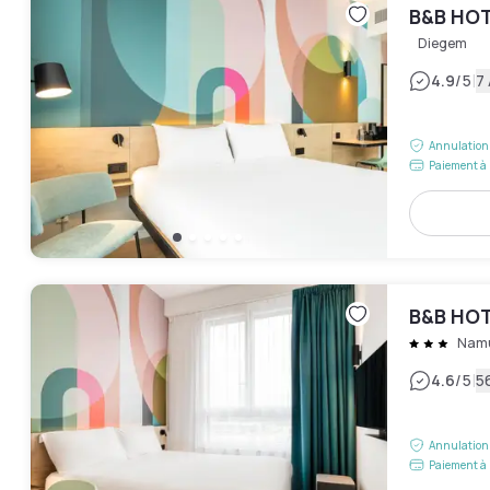
B&B HOT
Diegem
|
4.9
/5
7 
Annulation 
Paiement à 
B&B HO
Nam
|
4.6
/5
5
Annulation 
Paiement à 