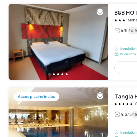
B&B HOT
Mon
|
4
/5
14 A
Annulation 
Paiement à 
Tangla 
Accès piscine inclus
|
4.6
/5
19
Annulation 