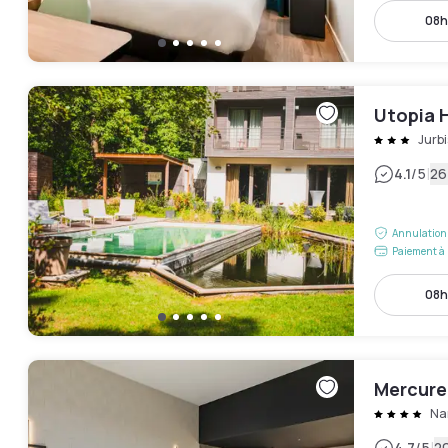
08h
Utopia 
Jurbi
|
4.1
/5
26
Annulation 
Paiement à 
08h
Mercure
Na
4.7
/5
20