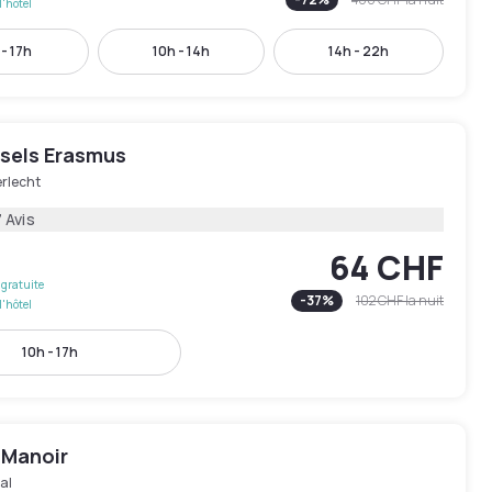
l'hôtel
 - 17h
10h - 14h
14h - 22h
ssels Erasmus
rlecht
 Avis
64 CHF
gratuite
-
37
%
102 CHF
la nuit
l'hôtel
10h - 17h
 Manoir
al