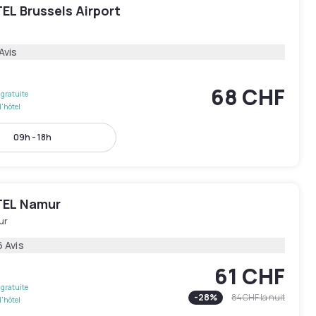
EL Brussels Airport
Avis
68 CHF
gratuite
l'hôtel
09h - 18h
TEL Namur
ur
6 Avis
61 CHF
gratuite
-
28
%
84 CHF
la nuit
l'hôtel