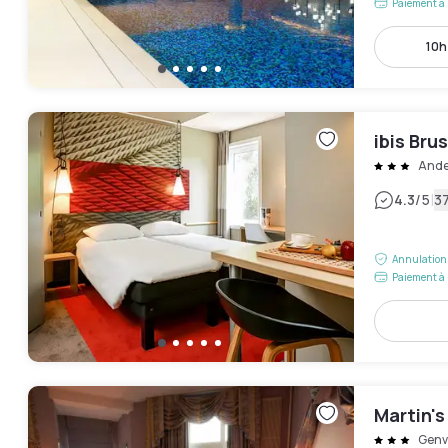
Paiement à 
10h
ibis Bru
Ande
|
4.3
/5
37
Annulation 
Paiement à 
Martin's
Genv