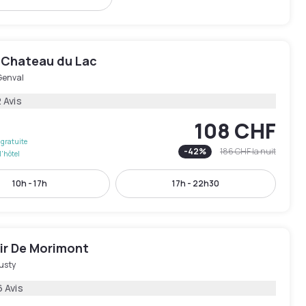
s Chateau du Lac
Genval
 Avis
108 CHF
gratuite
-
42
%
186 CHF
la nuit
l'hôtel
10h - 17h
17h - 22h30
ir De Morimont
usty
6 Avis