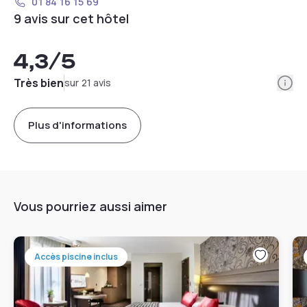
01 84 16 15 69
9 avis sur cet hôtel
4,3
/5
Info
Très bien
sur 21 avis
Plus d'informations
Vous pourriez aussi aimer
Accès piscine inclus