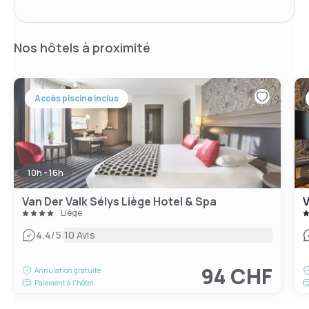
Nos hôtels à proximité
Accès piscine inclus
10h - 16h
Van Der Valk Sélys Liège Hotel & Spa
V
Liège
|
4.4
/5
10 Avis
94 CHF
Annulation gratuite
Paiement à l'hôtel