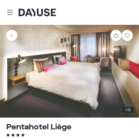
Dayuse
Partager
Enre
1
/
12
Pentahotel Liège