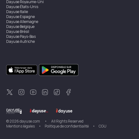
Dayuse
Royaume-Uni
Dayuse
États-Unis
Dayuse
Italie
Dayuse
Espagne
Dayuse
Allemagne
Dayuse
Belgique
Dayuse
Brésil
Dayuse
Pays-Bas
Dayuse
Autriche
Dayuse
Australie
Dayuse
Irlande
Dayuse
Hong Kong
Dayuse
Canada
Dayuse
Singapour
Dayuse
Suède
Dayuse
Thaïlande
Dayuse
Portugal
Dayuse
Corée
Dayuse
Nouvelle-Zélande
Dayuse
Turquie
©
2026
dayuse.com
•
All Rights Reserved
Mentions légales
•
Politique de confidentialité
•
CGU