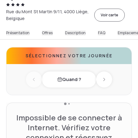
Rue du Mont St Martin 9/11, 4000 Liège,
Voir carte
Belgique
Présentation
Offres
Description
FAQ
Emplacem
SÉLECTIONNEZ VOTRE JOURNÉE
Quand ?
Previous day
Next day
Impossible de se connecter à
Internet. Vérifiez votre
connexion et réessayez