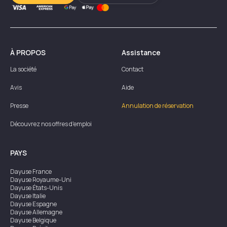
À PROPOS
Assistance
La société
Contact
Avis
Aide
Presse
Annulation de réservation
Découvrez nos offres d'emploi
PAYS
Dayuse
France
Dayuse
Royaume-Uni
Dayuse
États-Unis
Dayuse
Italie
Dayuse
Espagne
Dayuse
Allemagne
Dayuse
Belgique