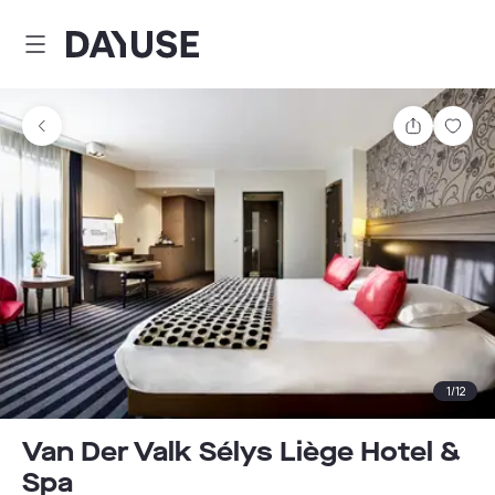
Dayuse
Partager
Enre
1
/
12
Van Der Valk Sélys Liège Hotel &
Spa