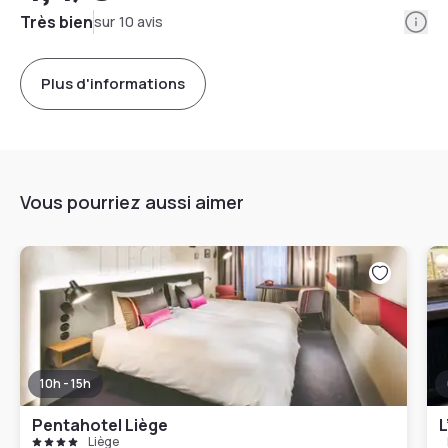
Info
Très bien
sur 10 avis
Plus d'informations
Vous pourriez aussi aimer
10h - 15h
Pentahotel Liège
L
Liège