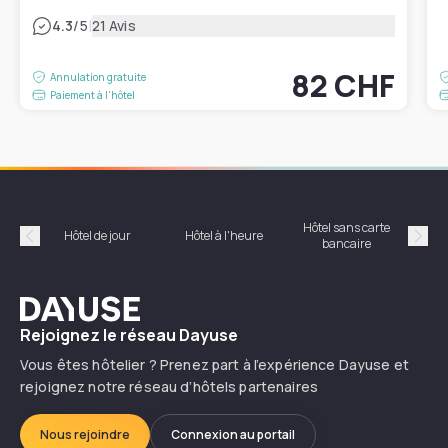
|
4.3
/5
21 Avis
82 CHF
Annulation gratuite
Paiement à l'hôtel
Hôtel sans carte
Hôt
Hôtel de jour
Hôtel à l'heure
bancaire
Précédent
Suiv
Dayuse
Rejoignez le réseau Dayuse
Vous êtes hôtelier ? Prenez part à l’expérience Dayuse et
rejoignez notre réseau d’hôtels partenaires
Nous rejoindre
Connexion au portail