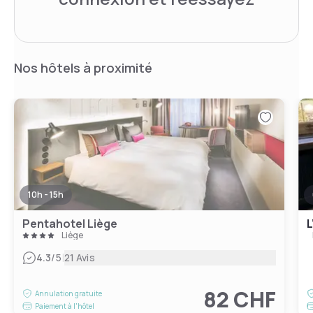
Nos hôtels à proximité
10h - 15h
Pentahotel Liège
L
Liège
|
4.3
/5
21 Avis
82 CHF
Annulation gratuite
Paiement à l'hôtel