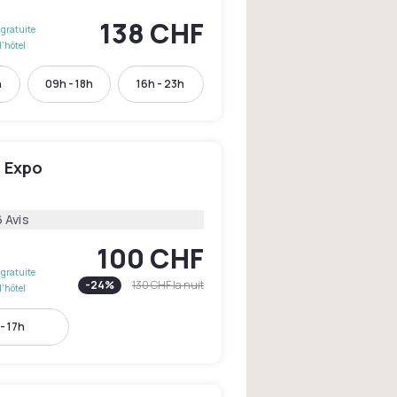
138 CHF
gratuite
l'hôtel
h
09h - 18h
16h - 23h
n Expo
 Avis
100 CHF
gratuite
-
24
%
130 CHF
la nuit
l'hôtel
- 17h