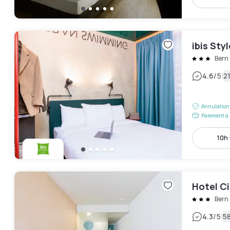
ibis Sty
Bern
|
4.6
/5
21
Annulation 
Paiement à 
10h 
Hotel C
Bern
|
4.3
/5
58