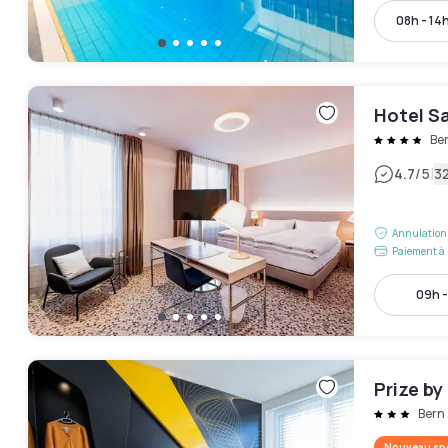
08h - 14
Hotel S
Be
|
4.7
/5
32
Annulation 
Paiement à 
09h -
Prize by
Bern
Nouveau spo