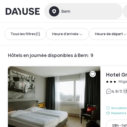
Dayuse
Bern
Tous les filtres
Heure d'arrivée
Heure de départ
Hôtels en journée disponibles à Bern
:
9
Hotel G
Ittig
|
4.6
/5
13
Annulation 
Paiement à 
08h - 14