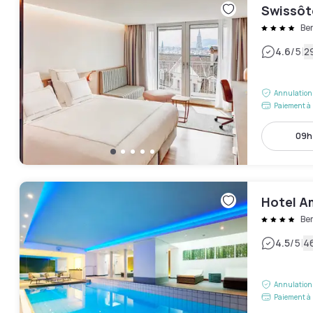
Swissôt
Be
|
4.6
/5
2
Annulation 
Paiement à 
09h 
Hotel A
Be
|
4.5
/5
46
Annulation 
Paiement à 