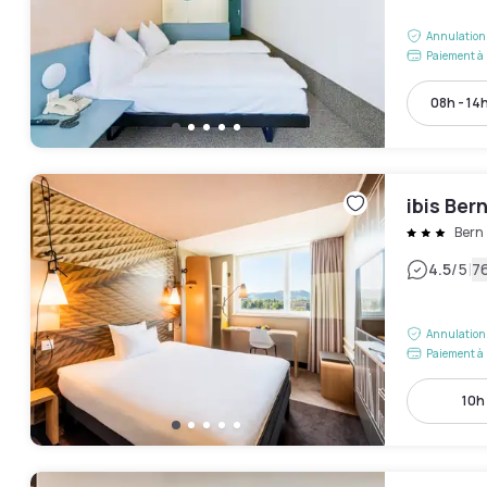
Annulation 
Paiement à 
08h - 14
ibis Ber
Bern
|
4.5
/5
76
Annulation 
Paiement à 
10h 