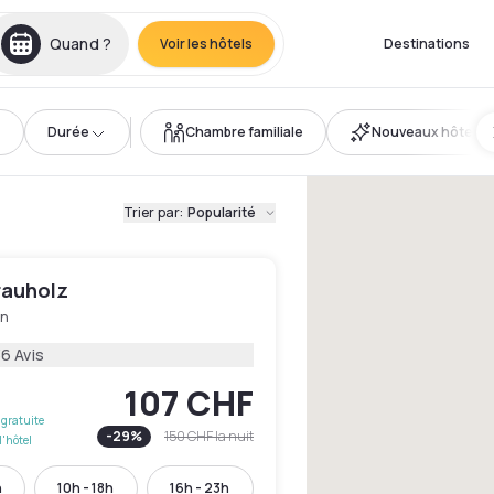
Quand ?
Voir les hôtels
Destinations
Durée
Chambre familiale
Nouveaux hôtels
Trier par
:
Popularité
rauholz
en
6 Avis
107 CHF
gratuite
-
29
%
150 CHF
la nuit
l'hôtel
h
10h - 18h
16h - 23h