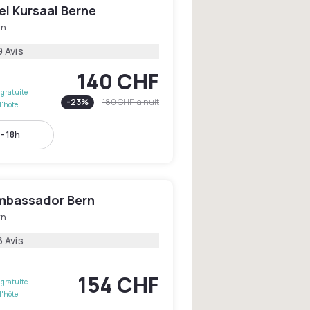
el Kursaal Berne
rn
9 Avis
140 CHF
gratuite
-
23
%
180 CHF
la nuit
l'hôtel
- 18h
mbassador Bern
rn
 Avis
154 CHF
gratuite
l'hôtel