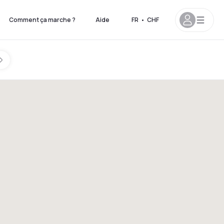
Comment ça marche ?
Aide
FR
•
CHF