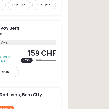
h
09h - 18h
16h - 23h
avoy Bern
rn
 Avis
159 CHF
gratuite
-
39
%
260 CHF
la nuit
l'hôtel
 15h30
 Radisson, Bern City
t à tester