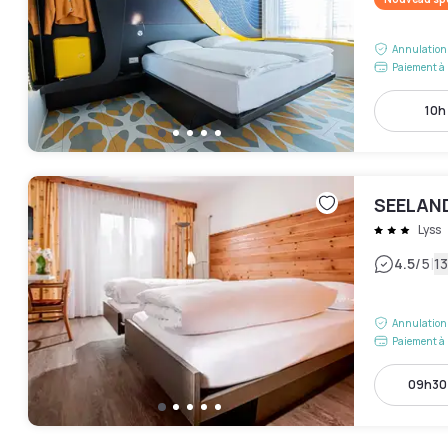
Annulation 
Paiement à 
10h 
SEELAND
Lyss
|
4.5
/5
13
Annulation 
Paiement à 
09h30 