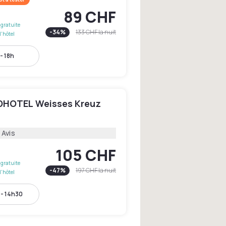
89 CHF
gratuite
-
34
%
133 CHF
la nuit
l'hôtel
- 18h
HOTEL Weisses Kreuz
 Avis
105 CHF
gratuite
-
47
%
197 CHF
la nuit
l'hôtel
- 14h30