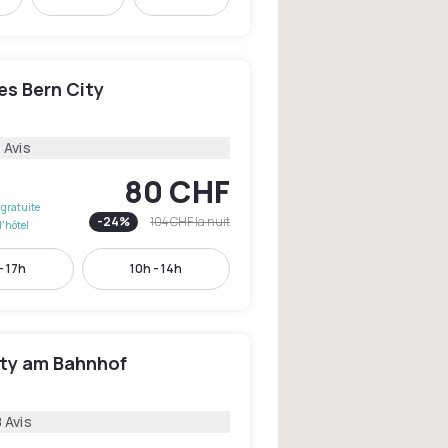
les Bern City
 Avis
80 CHF
gratuite
-
24
%
104 CHF
la nuit
l'hôtel
- 17h
10h - 14h
ity am Bahnhof
 Avis