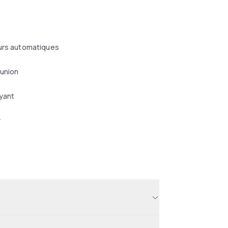
eurs automatiques
éunion
yant
r