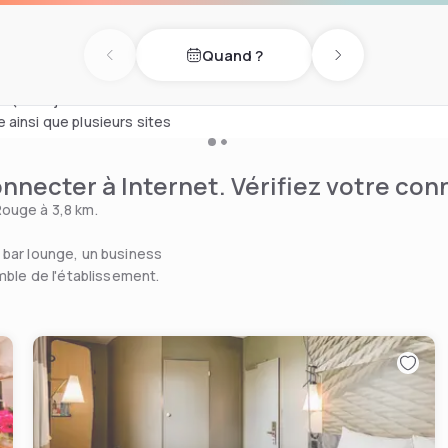
té immédiate du centre
 fait un choix idéal aussi
Quand ?
.
Previous day
Next day
s (arrêt juste en face de
ve ainsi que plusieurs sites
nnecter à Internet. Vérifiez votre co
Rouge à 3,8 km.
 bar lounge, un business
mble de l'établissement.