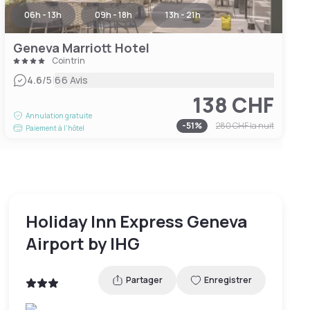
06h - 13h
09h - 18h
13h - 21h
Geneva Marriott Hotel
Cointrin
|
4.6
/5
66 Avis
138 CHF
Annulation gratuite
-
51
%
280 CHF
la nuit
Paiement à l'hôtel
Holiday Inn Express Geneva
Airport by IHG
Partager
Enregistrer