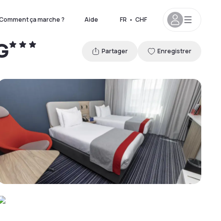
Comment ça marche ?
Aide
FR
•
CHF
G
Partager
Enregistrer