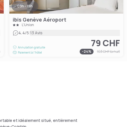
09h - 15h
ibis Genève Aéroport
L'Union
|
4.4
/5
13 Avis
F
79 CHF
Annulation gratuite
t
-
24
%
103 CHF
la nuit
Paiement à l'hôtel
ortable et idéalement situé, entièrement
enève-Cointrin.