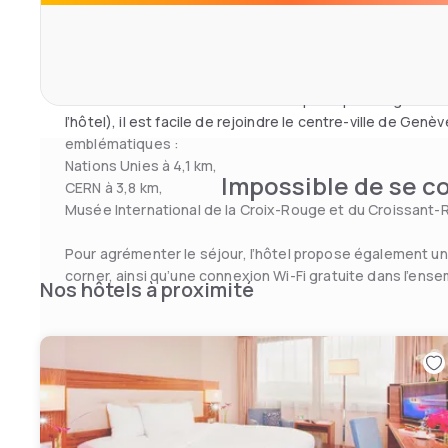
L’hôtel bénéficie d’une situation stratégique, à proximi
d’affaires ICC, du WTC, de Palexpo et de l’Arena, ce qui en
bien pour les voyageurs d’affaires que pour les touristes
Grâce à sa localisation et aux transports publics genevoi
l’hôtel), il est facile de rejoindre le centre-ville de Genè
emblématiques :
Nations Unies à 4,1 km,
Impossible de se co
CERN à 3,8 km,
Musée International de la Croix-Rouge et du Croissant-
Pour agrémenter le séjour, l’hôtel propose également un
corner, ainsi qu’une connexion Wi-Fi gratuite dans l’ense
Nos hôtels à proximité