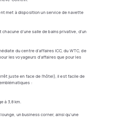
ent met à disposition un service de navette
chacune d’une salle de bains privative, d’un
mmédiate du centre d’affaires ICC, du WTC, de
n pour les voyageurs d’affaires que pour les
êt juste en face de l’hôtel), il est facile de
s emblématiques :
e à 3,8 km.
lounge, un business corner, ainsi qu’une
.