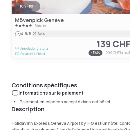
10h - 18h
Mövenpick Genève
Meyrin
|
4.5
/5
21 Avis
139 CH
Annulation gratuite
-
34
%
209 CHF
la nui
Paiement à l'hôtel
Conditions spécifiques
Informations sur le paiement
Paiement en espèces accepté dans cet hôtel
Description
Holiday Inn Express Geneva Airport by IHG est un hôtel conf
climatisé, à seulement 1 km de l’aéroport international de G