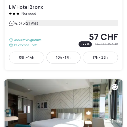
LIV Hotel Bronx
Norwood
|
4.3
/5
21 Avis
57 CHF
Annulation gratuite
-
77
%
242 CHF
la nuit
Paiement à l'hôtel
08h - 14h
10h - 17h
17h - 23h