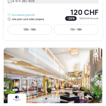
|
4.5
/5
267 Avis
120 CHF
Annulation gratuite
-
26
%
162 CHF
la nuit
rate-plan-card.label-prepaid
10h - 16h
11h - 18h