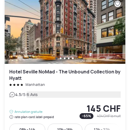
Hotel Seville NoMad - The Unbound Collection by
Hyatt
Manhattan
|
4.5
/5
6 Avis
145 CHF
Annulation gratuite
-
65
%
404 CHF
la nuit
rate-plan-card.label-prepaid
08h - 14h
10h - 16h
12h - 22h