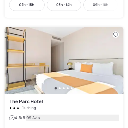
07h - 15h
08h - 14h
09h - 18h
The Parc Hotel
Flushing
|
4.5
/5
99 Avis