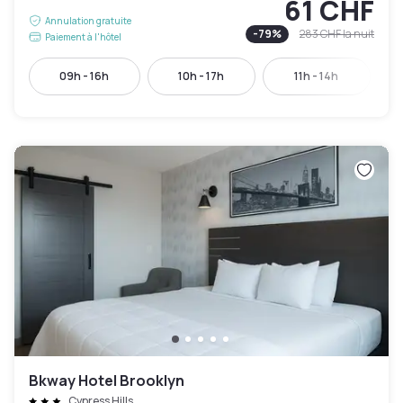
61 CHF
Annulation gratuite
-
79
%
283 CHF
la nuit
Paiement à l'hôtel
09h - 16h
10h - 17h
11h - 14h
Bkway Hotel Brooklyn
Cypress Hills