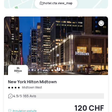
hotel.cta.view_map
New York Hilton Midtown
Midtown West
|
4.5
/5
165 Avis
120 CHF
Annulation gratuite