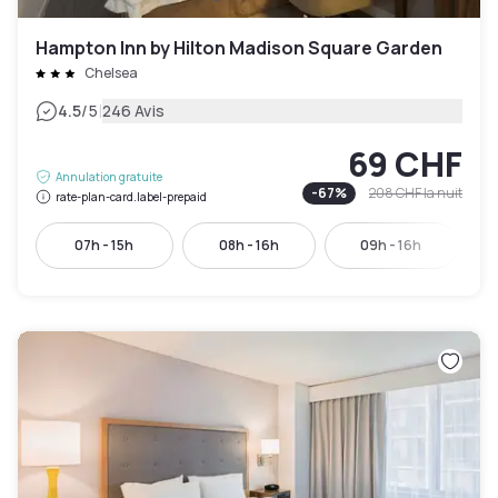
Hampton Inn by Hilton Madison Square Garden
Chelsea
|
4.5
/5
246 Avis
69 CHF
Annulation gratuite
-
67
%
208 CHF
la nuit
rate-plan-card.label-prepaid
07h - 15h
08h - 16h
09h - 16h