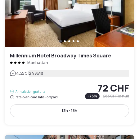
Millennium Hotel Broadway Times Square
Manhattan
|
4.2
/5
24 Avis
72 CHF
Annulation gratuite
-
75
%
283 CHF
la nuit
rate-plan-card.label-prepaid
13h - 18h