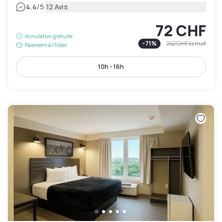
|
4.4
/5
12 Avis
72 CHF
Annulation gratuite
-
71
%
242 CHF
la nuit
Paiement à l'hôtel
10h - 16h