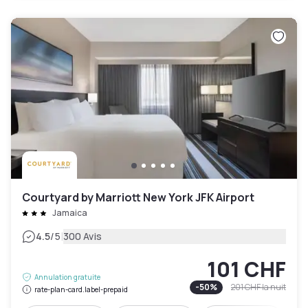
Courtyard by Marriott New York JFK Airport
Jamaica
|
4.5
/5
300 Avis
101 CHF
Annulation gratuite
-
50
%
201 CHF
la nuit
rate-plan-card.label-prepaid