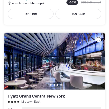
-
55
%
266 CHF
la nuit
rate-plan-card.label-prepaid
13h - 19h
14h - 22h
Hyatt Grand Central New York
Midtown East