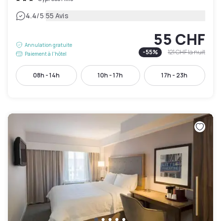
|
4.4
/5
55 Avis
55 CHF
Annulation gratuite
-
55
%
121 CHF
la nuit
Paiement à l'hôtel
08h - 14h
10h - 17h
17h - 23h