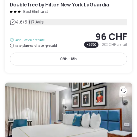
DoubleTree by Hilton New York LaGuardia
East Elmhurst
|
4.6
/5
117 Avis
96 CHF
Annulation gratuite
-
53
%
202 CHF
la nuit
rate-plan-card.label-prepaid
09h - 18h