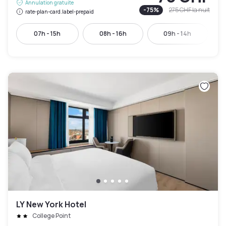
Annulation gratuite
-
75
%
275 CHF
la nuit
rate-plan-card.label-prepaid
07h - 15h
08h - 16h
09h - 14h
LY New York Hotel
College Point