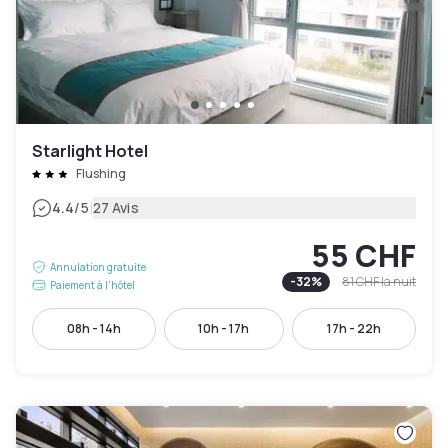
Starlight Hotel
Flushing
|
4.4
/5
27 Avis
55 CHF
Annulation gratuite
-
32
%
81 CHF
la nuit
Paiement à l'hôtel
08h - 14h
10h - 17h
17h - 22h