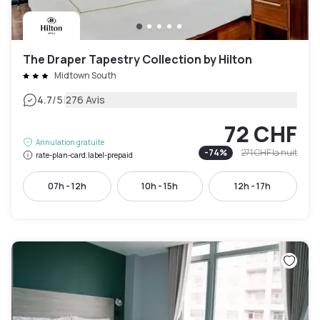
The Draper Tapestry Collection by Hilton
Midtown South
|
4.7
/5
276 Avis
72 CHF
Annulation gratuite
-
74
%
271 CHF
la nuit
rate-plan-card.label-prepaid
07h - 12h
10h - 15h
12h - 17h