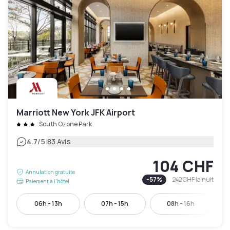
Marriott New York JFK Airport
South Ozone Park
|
4.7
/5
83 Avis
104 CHF
Annulation gratuite
-
57
%
242 CHF
la nuit
Paiement à l'hôtel
06h - 13h
07h - 15h
08h - 16h