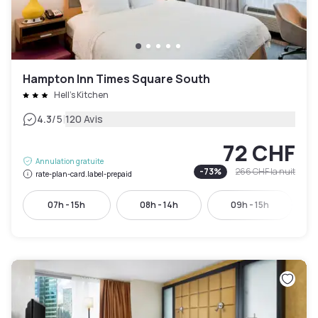
Hampton Inn Times Square South
Hell's Kitchen
|
4.3
/5
120 Avis
72 CHF
Annulation gratuite
-
73
%
266 CHF
la nuit
rate-plan-card.label-prepaid
07h - 15h
08h - 14h
09h - 15h