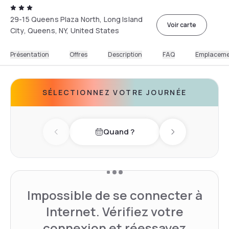
29-15 Queens Plaza North, Long Island
Voir carte
City, Queens, NY, United States
Présentation
Offres
Description
FAQ
Emplacem
SÉLECTIONNEZ VOTRE JOURNÉE
Quand ?
Previous day
Next day
Impossible de se connecter à
Internet. Vérifiez votre
connexion et réessayez