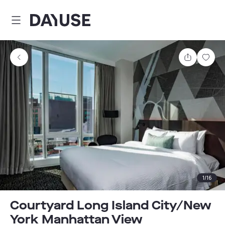
Dayuse
Partager
Enre
1
/
16
Courtyard Long Island City/New
York Manhattan View