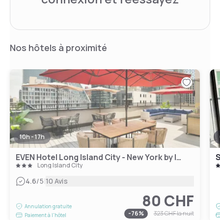
Nos hôtels à proximité
10h - 17h
EVEN Hotel Long Island City - New York by IHG
S
Long Island City
|
4.6
/5
10 Avis
80 CHF
Annulation gratuite
-
76
%
323 CHF
la nuit
Paiement à l'hôtel