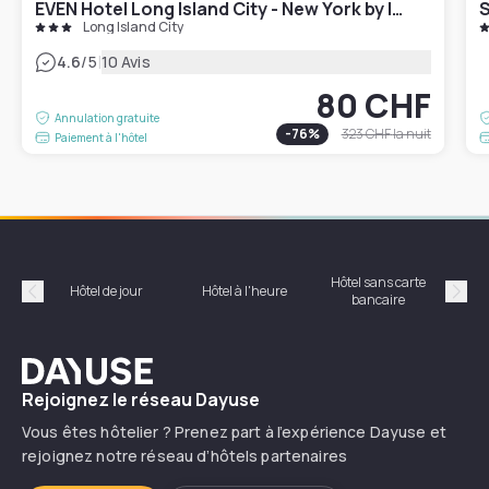
EVEN Hotel Long Island City - New York by IHG
S
Long Island City
|
4.6
/5
10 Avis
80 CHF
Annulation gratuite
-
76
%
323 CHF
la nuit
Paiement à l'hôtel
Hôtel sans carte
Hôt
Hôtel de jour
Hôtel à l'heure
bancaire
Précédent
Suiv
Dayuse
Rejoignez le réseau Dayuse
Vous êtes hôtelier ? Prenez part à l’expérience Dayuse et
rejoignez notre réseau d’hôtels partenaires