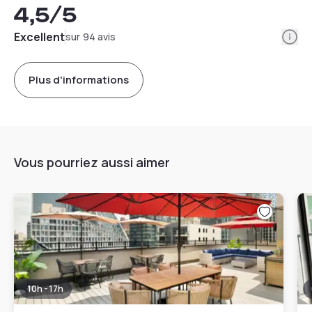
4,5
/5
Info
Excellent
sur 94 avis
Plus d'informations
Vous pourriez aussi aimer
10h - 17h