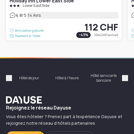
Holiday Inn Lower East Side
Lower East Side
|
4.8
/5
14 Avis
112 CHF
Annulation gratuite
-
43
%
194 CHF
la nuit
Paiement à l'hôtel
Hôtel sans carte
Hôt
Hôtel de jour
Hôtel à l'heure
bancaire
Précédent
Suiv
Dayuse
Rejoignez le réseau Dayuse
Vous êtes hôtelier ? Prenez part à l’expérience Dayuse et
rejoignez notre réseau d’hôtels partenaires