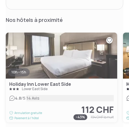
Nos hôtels à proximité
10h - 15h
Holiday Inn Lower East Side
Lower East Side
|
4.8
/5
14 Avis
112 CHF
Annulation gratuite
-
43
%
194 CHF
la nuit
Paiement à l'hôtel