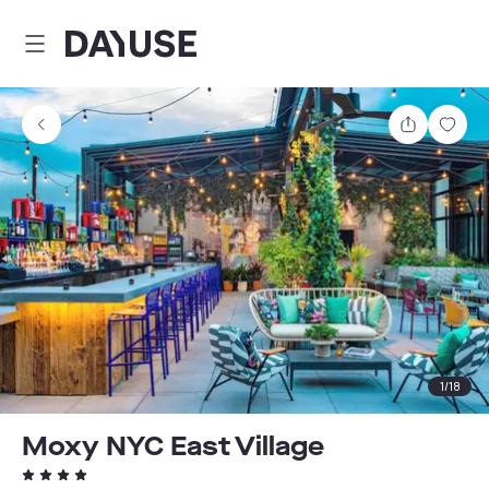
Dayuse
Partager
Enre
1
/
18
Moxy NYC East Village