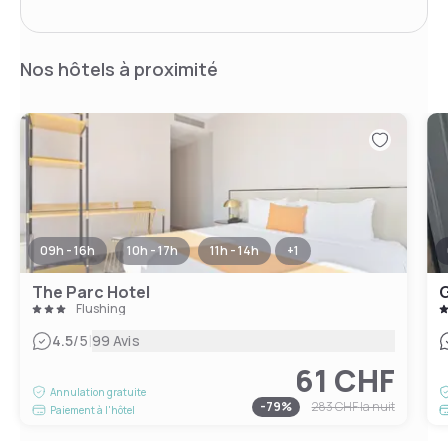
Nos hôtels à proximité
09h - 16h
10h - 17h
11h - 14h
+
1
The Parc Hotel
G
Flushing
|
4.5
/5
99 Avis
61 CHF
Annulation gratuite
-
79
%
283 CHF
la nuit
Paiement à l'hôtel