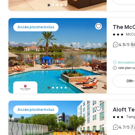
The McC
Accès piscine inclus
McCo
|
4.5
/5
94
Annulation 
rate-plan-c
08h 
Aloft T
Accès piscine inclus
Tem
|
4.7
/5
7 