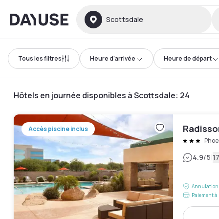
Dayuse
Scottsdale
Tous les filtres
Heure d'arrivée
Heure de départ
Hôtels en journée disponibles à Scottsdale
:
24
Radisso
Accès piscine inclus
Phoe
|
4.9
/5
17
Annulation 
Paiement à 