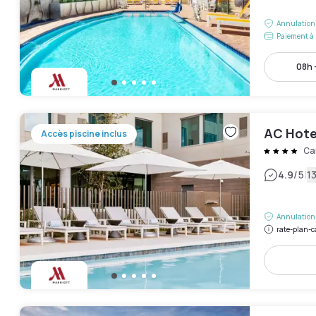
Annulation 
Paiement à 
08h 
AC Hotel
Accès piscine inclus
Ca
|
4.9
/5
13
Annulation 
rate-plan-c