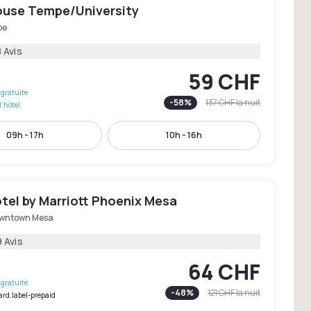
ouse Tempe/University
pe
 Avis
59 CHF
gratuite
-
58
%
137 CHF
la nuit
l'hôtel
09h - 17h
10h - 16h
tel by Marriott Phoenix Mesa
wntown Mesa
 Avis
64 CHF
gratuite
-
48
%
121 CHF
la nuit
ard.label-prepaid