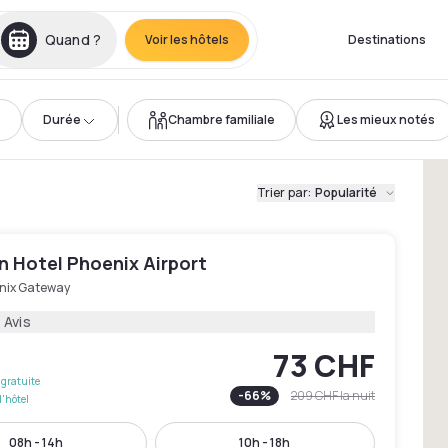
Quand ?
Voir les hôtels
Destinations
Durée
Chambre familiale
Les mieux notés
Trier par
:
Popularité
n Hotel Phoenix Airport
nix Gateway
 Avis
73 CHF
gratuite
-
66
%
209 CHF
la nuit
l'hôtel
08h - 14h
10h - 18h