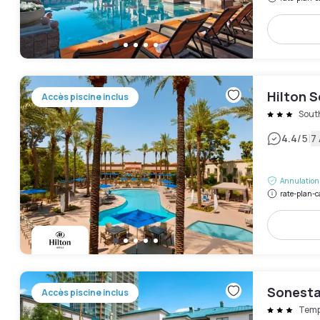
Hilton S
Accès piscine inclus
Sout
|
4.4
/5
7 
Annulation 
rate-plan-c
Sonesta
Accès piscine inclus
Temp