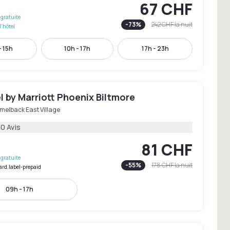
67 CHF
gratuite
-
73
%
242 CHF
la nuit
l'hôtel
- 15h
10h - 17h
17h - 23h
 by Marriott Phoenix Biltmore
melback East Village
0 Avis
81 CHF
gratuite
-
55
%
178 CHF
la nuit
ard.label-prepaid
09h - 17h