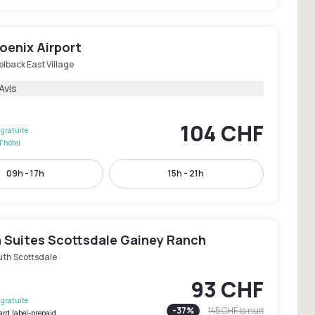
oenix Airport
lback East Village
Avis
104 CHF
gratuite
l'hôtel
09h - 17h
15h - 21h
 Suites Scottsdale Gainey Ranch
uth Scottsdale
93 CHF
gratuite
-
37
%
145 CHF
la nuit
ard.label-prepaid