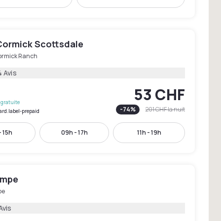
ormick Scottsdale
rmick Ranch
 Avis
53 CHF
gratuite
-
74
%
201 CHF
la nuit
ard.label-prepaid
- 15h
09h - 17h
11h - 19h
empe
pe
Avis