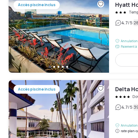
Hyatt H
Accès piscine inclus
Tem
|
4.7
/5
28
Annulation 
Paiement à 
Delta Ho
Accès piscine inclus
Do
|
4.7
/5
39
Annulation 
rate-plan-c