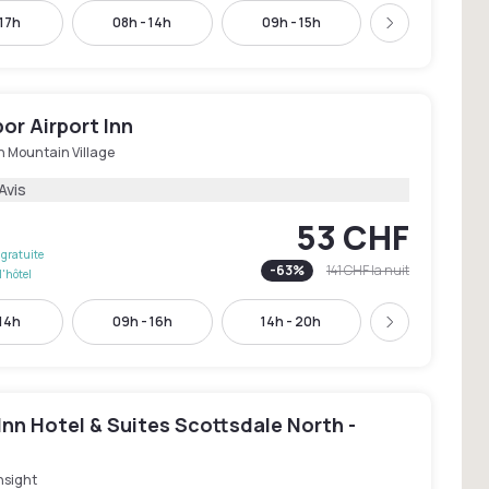
 17h
08h - 14h
09h - 15h
10h - 16h
Suivant
or Airport Inn
h Mountain Village
Avis
53 CHF
gratuite
-
63
%
141 CHF
la nuit
l'hôtel
 14h
09h - 16h
14h - 20h
17h - 23h
Suivant
Inn Hotel & Suites Scottsdale North -
hsight