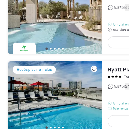
|
4.8
/5
43
Annulation 
rate-plan-c
Hyatt P
Accès piscine inclus
Te
|
4.8
/5
54
Annulation 
Paiement à 