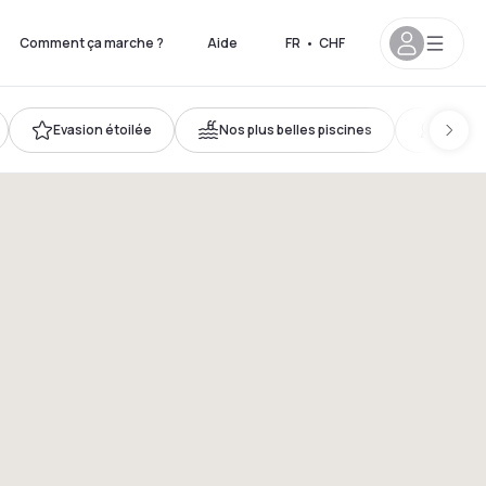
Comment ça marche ?
Aide
FR
•
CHF
Evasion étoilée
Nos plus belles piscines
Accès 