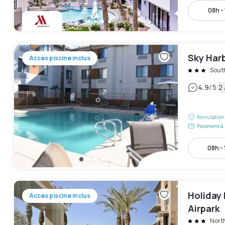
08h -
Sky Harb
Accès piscine inclus
Sout
|
4.9
/5
2 
Annulation 
Paiement à 
08h -
Holiday 
Accès piscine inclus
Airpark
Nort