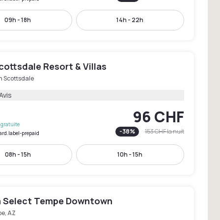
09h - 18h
14h - 22h
cottsdale Resort & Villas
h Scottsdale
Avis
96 CHF
gratuite
-
38
%
153 CHF
la nuit
ard.label-prepaid
08h - 15h
10h - 15h
 Select Tempe Downtown
e, AZ