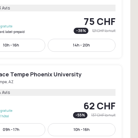
 Avis
75 CHF
gratuite
-
38
%
121 CHF
la nuit
ard.label-prepaid
10h - 16h
14h - 20h
lace Tempe Phoenix University
mpe, AZ
 Avis
62 CHF
gratuite
-
55
%
137 CHF
la nuit
l'hôtel
09h - 17h
10h - 16h