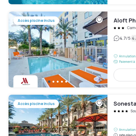
Aloft Ph
Accès piscine inclus
Came
|
4.7
/5
4 
Annulation 
Paiement à 
Sonesta
Accès piscine inclus
So
Annulation 
rate-plan-c