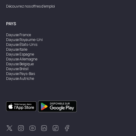
Découvrez nos offres d'emploi
PAYS
Dayuse
France
Dayuse
Royaume-Uni
Dayuse
États-Unis
Dayuse
Italie
Dayuse
Espagne
Dayuse
Allemagne
Dayuse
Belgique
Dayuse
Brésil
Dayuse
Pays-Bas
Dayuse
Autriche
Dayuse
Australie
Dayuse
Irlande
Dayuse
Hong Kong
Dayuse
Canada
Dayuse
Singapour
Dayuse
Suède
Dayuse
Thaïlande
Dayuse
Portugal
Dayuse
Corée
Dayuse
Nouvelle-Zélande
Dayuse
Turquie