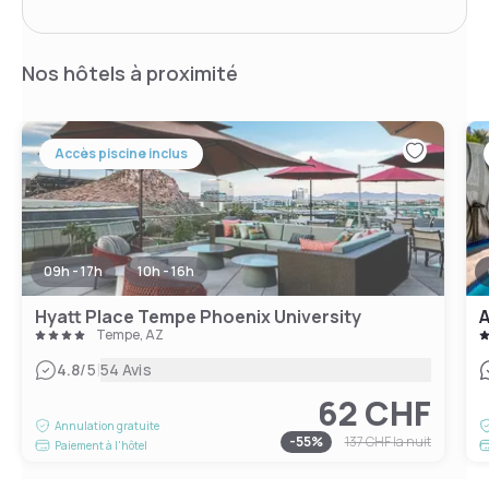
Nos hôtels à proximité
Accès piscine inclus
09h - 17h
10h - 16h
Hyatt Place Tempe Phoenix University
A
Tempe, AZ
|
4.8
/5
54 Avis
62 CHF
Annulation gratuite
-
55
%
137 CHF
la nuit
Paiement à l'hôtel