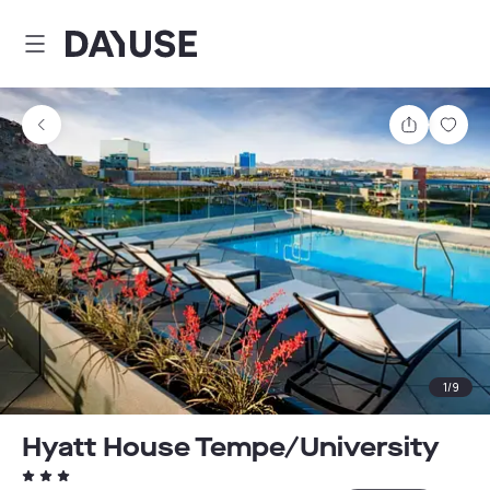
Dayuse
Partager
Enre
1
/
9
Hyatt House Tempe/University