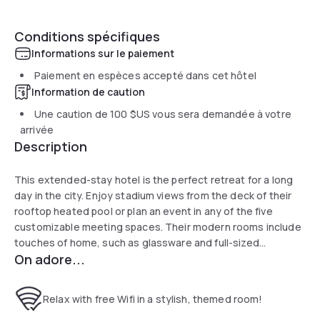
Conditions spécifiques
Informations sur le paiement
Paiement en espèces accepté dans cet hôtel
Information de caution
Une caution de
100 $US
vous sera demandée à votre
arrivée
Description
This extended-stay hotel is the perfect retreat for a long
day in the city. Enjoy stadium views from the deck of their
rooftop heated pool or plan an event in any of the five
customizable meeting spaces. Their modern rooms include
touches of home, such as glassware and full-sized
On adore...
appliances, to help you refresh for your next adventure.
Relax with free Wifi in a stylish, themed room!