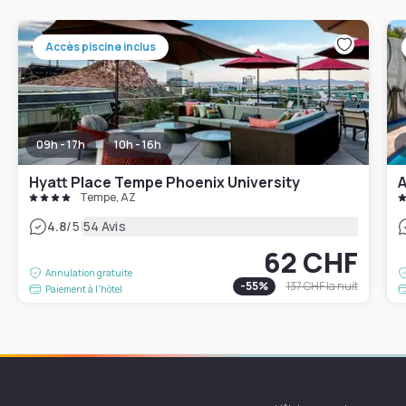
Accès piscine inclus
09h - 17h
10h - 16h
Hyatt Place Tempe Phoenix University
A
Tempe, AZ
|
4.8
/5
54 Avis
62 CHF
Annulation gratuite
-
55
%
137 CHF
la nuit
Paiement à l'hôtel