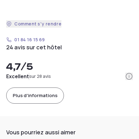
Comment s'y rendre
01 84 16 15 69
24 avis sur cet hôtel
4,7
/5
Info
Excellent
sur 28 avis
Plus d'informations
Vous pourriez aussi aimer