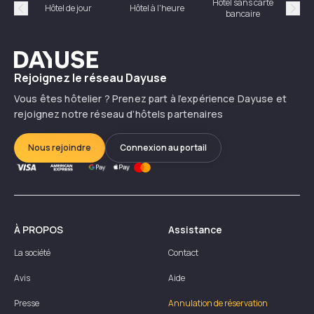
Hôtel sans carte
Hôt
Hôtel de jour
Hôtel à l'heure
bancaire
Précédent
Suiv
Dayuse
Rejoignez le réseau Dayuse
Vous êtes hôtelier ? Prenez part à l’expérience Dayuse et
rejoignez notre réseau d’hôtels partenaires
Nous rejoindre
Connexion au portail
À PROPOS
Assistance
La société
Contact
Avis
Aide
Presse
Annulation de réservation