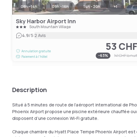
08h - 14h
09h - 16h
14h - 20h
+
1
Sky Harbor Airport Inn
South Mountain Village
|
4.9
/5
2 Avis
53 CH
Annulation gratuite
-
63
%
141 CHF
la nui
Paiement à l'hôtel
Description
Situé à 5 minutes de route de l’aéroport international de Ph
Phoenix Airport propose une piscine extérieure chauffée ou
disposent d’une connexion Wi-Fi gratuite.
Chaque chambre du Hyatt Place Tempe Phoenix Airport est d