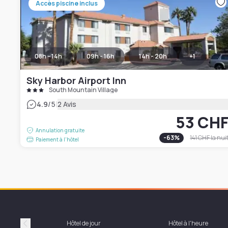
Accès piscine inclus
08h - 14h
09h - 16h
14h - 20h
+
1
Sky Harbor Airport Inn
South Mountain Village
|
4.9
/5
2 Avis
53 CH
Annulation gratuite
-
63
%
141 CHF
la nui
Paiement à l'hôtel
Hôtel de jour
Hôtel à l'heure