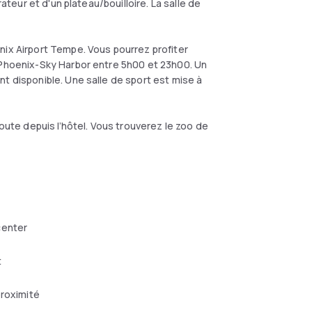
rateur et d'un plateau/bouilloire. La salle de
nix Airport Tempe. Vous pourrez profiter
 Phoenix-Sky Harbor entre 5h00 et 23h00. Un
t disponible. Une salle de sport est mise à
route depuis l’hôtel. Vous trouverez le zoo de
center
t
proximité