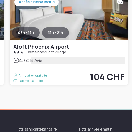
Accès piscine inclus
09h - 17h
15h - 21h
Aloft Phoenix Airport
Camelback East Village
|
4.7
/5
4 Avis
F
104 CHF
Annulation gratuite
t
Paiement à l'hôtel
Hôtel sans carte bancaire
Hôtel arrivée le matin