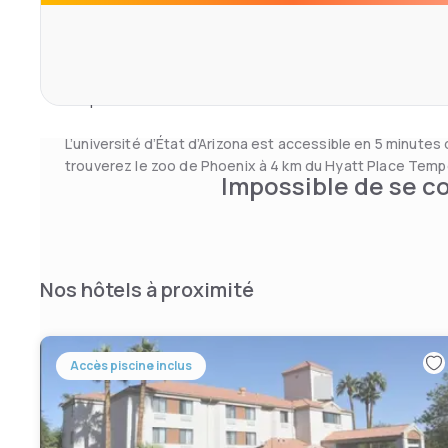
Vous trouverez le café Bakery sur place au Hyatt Place 
pourrez profiter gratuitement d’une navette vers l’aéropo
Phoenix-Sky Harbor entre 5h00 et 23h00. Un service de t
tramway est également disponible. Une salle de sport es
sur place.
L’université d’État d’Arizona est accessible en 5 minutes 
trouverez le zoo de Phoenix à 4 km du Hyatt Place Tempe
Impossible de se co
Nos hôtels à proximité
Accès piscine inclus