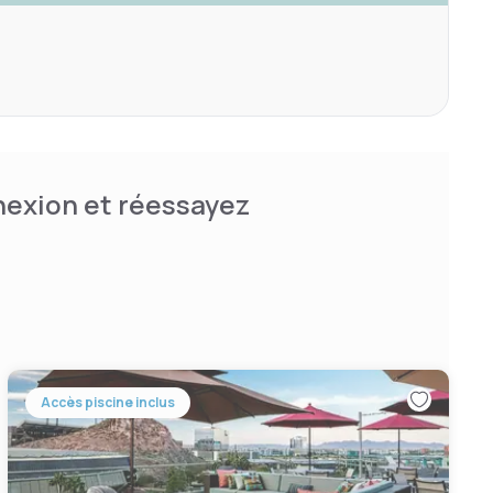
nnexion et réessayez
Accès piscine inclus