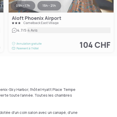
09h - 17h
15h - 21h
Aloft Phoenix Airport
Camelback East Village
|
4.7
/5
4 Avis
F
104 CHF
Annulation gratuite
t
Paiement à l'hôtel
oenix-Sky Harbor, l’hôtel Hyatt Place Tempe
verte toute l’année. Toutes les chambres
otée d'un coin salon avec un canapé, d'une