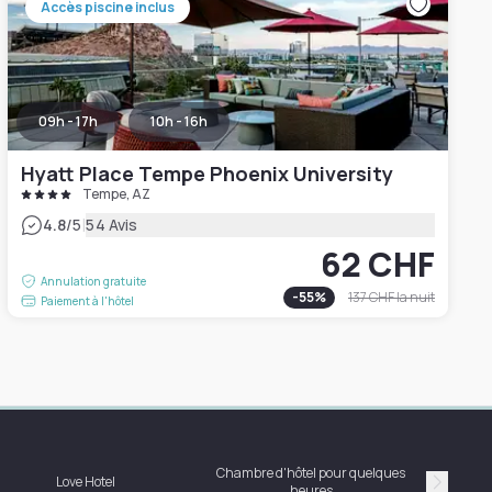
Accès piscine inclus
09h - 17h
10h - 16h
Hyatt Place Tempe Phoenix University
Tempe, AZ
|
4.8
/5
54 Avis
62 CHF
Annulation gratuite
-
55
%
137 CHF
la nuit
Paiement à l'hôtel
Chambre d'hôtel pour quelques
Love Hotel
heures