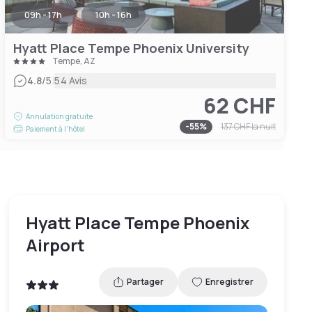
09h - 17h
10h - 16h
Hyatt Place Tempe Phoenix University
Tempe, AZ
|
4.8
/5
54 Avis
62 CHF
Annulation gratuite
-
55
%
137 CHF
la nuit
Paiement à l'hôtel
Hyatt Place Tempe Phoenix
Airport
Partager
Enregistrer