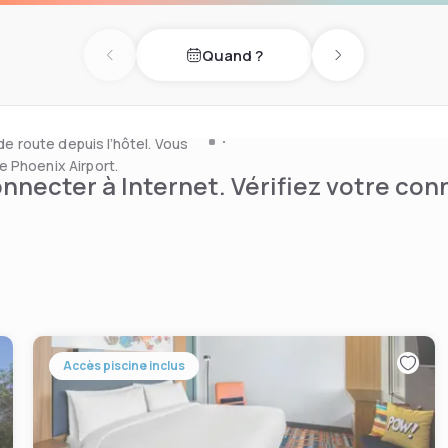
Phoenix Airport Tempe. Vous
rt international de
Quand ?
ransfert vers la station de
Previous day
Next day
t mise à votre disposition
de route depuis l’hôtel. Vous
 Phoenix Airport.
nnecter à Internet. Vérifiez votre co
Accès piscine inclus