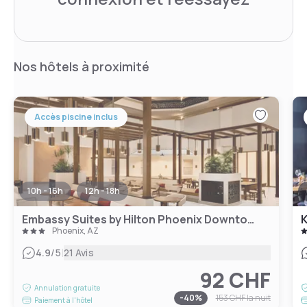
Nos hôtels à proximité
Accès piscine inclus
10h - 16h
12h - 18h
Embassy Suites by Hilton Phoenix Downtown North
Phoenix, AZ
|
4.9
/5
21 Avis
92 CHF
Annulation gratuite
-
40
%
153 CHF
la nuit
Paiement à l'hôtel