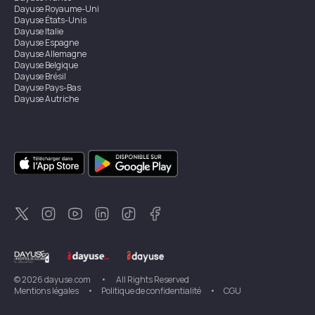
Dayuse
Royaume-Uni
Dayuse
États-Unis
Dayuse
Italie
Dayuse
Espagne
Dayuse
Allemagne
Dayuse
Belgique
Dayuse
Brésil
Dayuse
Pays-Bas
Dayuse
Autriche
Dayuse
Australie
Dayuse
Irlande
Dayuse
Hong Kong
Dayuse
Canada
Dayuse
Singapour
Dayuse
Suède
Dayuse
Thaïlande
Dayuse
Portugal
Dayuse
Corée
Dayuse
Nouvelle-Zélande
Dayuse
Turquie
©
2026
dayuse.com
•
All Rights Reserved
Mentions légales
•
Politique de confidentialité
•
CGU