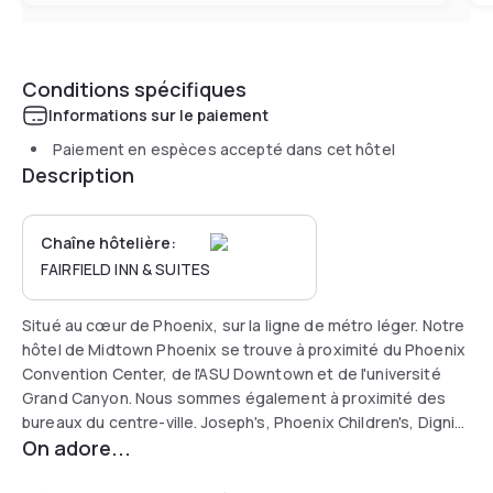
Conditions spécifiques
Informations sur le paiement
Paiement en espèces accepté dans cet hôtel
Description
Chaîne hôtelière:
FAIRFIELD INN & SUITES
Situé au cœur de Phoenix, sur la ligne de métro léger. Notre
hôtel de Midtown Phoenix se trouve à proximité du Phoenix
Convention Center, de l'ASU Downtown et de l'université
Grand Canyon. Nous sommes également à proximité des
bureaux du centre-ville. Joseph's, Phoenix Children's, Dignity
On adore...
Health Care et Banner Health. L'hôtel dispose d'une
connexion Wi-Fi gratuite dans tout l'établissement.