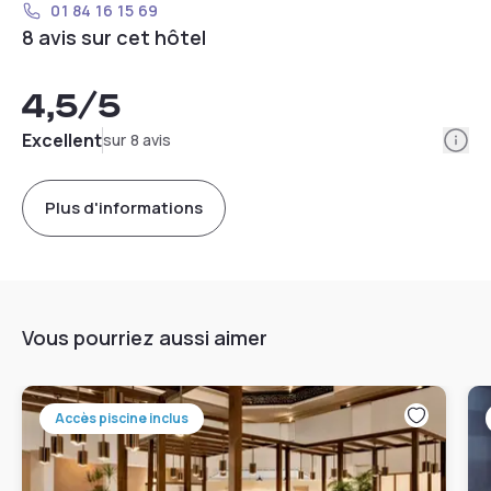
01 84 16 15 69
8 avis sur cet hôtel
4,5
/5
Info
Excellent
sur 8 avis
Plus d'informations
Vous pourriez aussi aimer
Accès piscine inclus