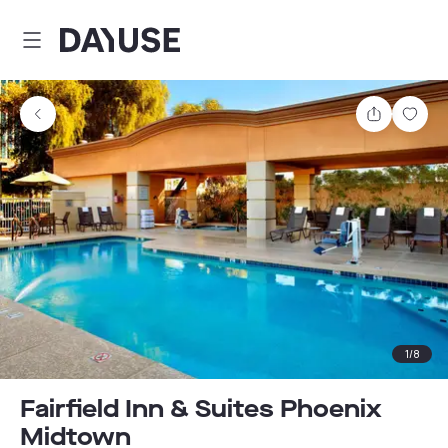
Dayuse
Partager
Enre
1
/
8
Fairfield Inn & Suites Phoenix
Midtown