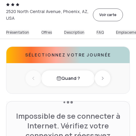
2520 North Central Avenue, Phoenix, AZ,
Voir carte
USA
Présentation
Offres
Description
FAQ
Emplacem
SÉLECTIONNEZ VOTRE JOURNÉE
Quand ?
Previous day
Next day
Impossible de se connecter à
Internet. Vérifiez votre
connexion et réessayez