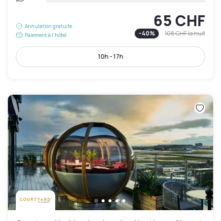
65 CHF
Annulation gratuite
-
40
%
108 CHF
la nuit
Paiement à l'hôtel
10h - 17h