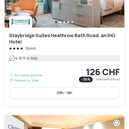
Staybridge Suites Heathrow Bath Road, an IHG
Hotel
Sipson
|
4.9
/5
4 Avis
126 CHF
Annulation gratuite
-
36
%
196 CHF
la nuit
Paiement à l'hôtel
09h - 18h