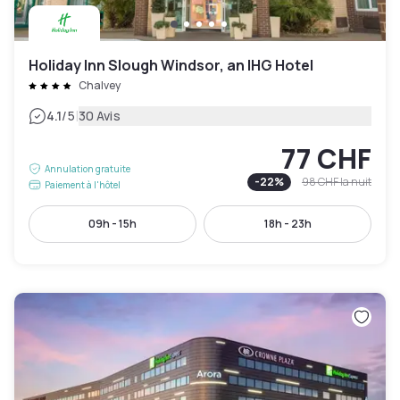
Holiday Inn Slough Windsor, an IHG Hotel
Chalvey
|
4.1
/5
30 Avis
77 CHF
Annulation gratuite
-
22
%
98 CHF
la nuit
Paiement à l'hôtel
09h - 15h
18h - 23h