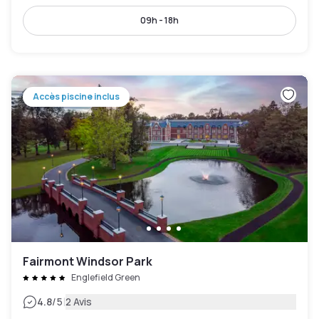
09h - 18h
Accès piscine inclus
Fairmont Windsor Park
Englefield Green
|
4.8
/5
2 Avis