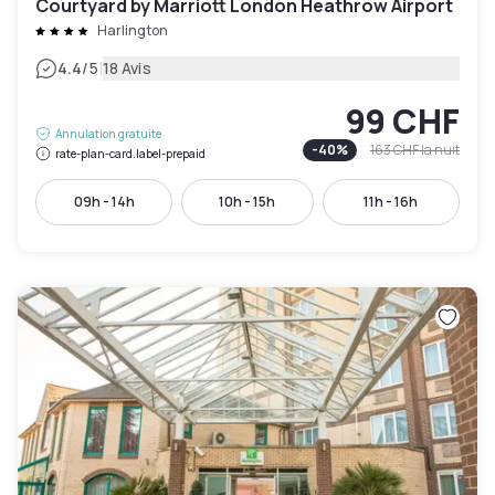
Courtyard by Marriott London Heathrow Airport
Harlington
|
4.4
/5
18 Avis
99 CHF
Annulation gratuite
-
40
%
163 CHF
la nuit
rate-plan-card.label-prepaid
09h - 14h
10h - 15h
11h - 16h