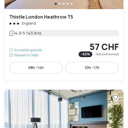
Thistle London Heathrow T5
England
|
4.3
/5
143 Avis
57 CHF
Annulation gratuite
-
65
%
158 CHF
la nuit
Paiement à l'hôtel
08h - 14h
10h - 17h