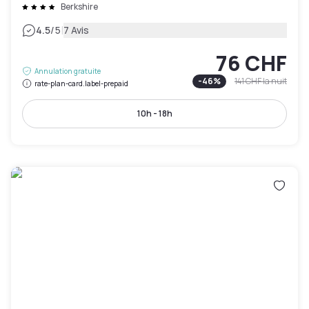
Berkshire
|
4.5
/5
7 Avis
76 CHF
Annulation gratuite
-
46
%
141 CHF
la nuit
rate-plan-card.label-prepaid
10h - 18h