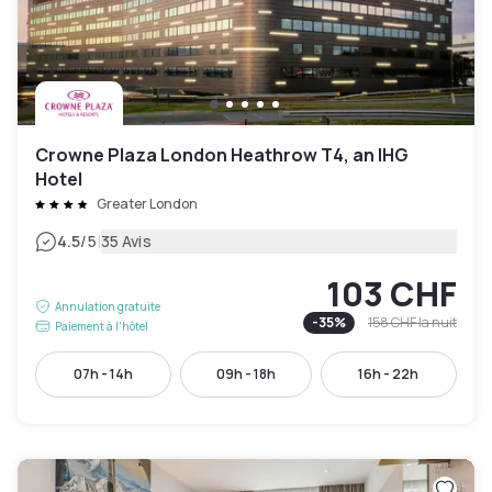
Crowne Plaza London Heathrow T4, an IHG
Hotel
Greater London
|
4.5
/5
35 Avis
103 CHF
Annulation gratuite
-
35
%
158 CHF
la nuit
Paiement à l'hôtel
07h - 14h
09h - 18h
16h - 22h