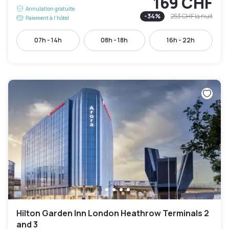
169 CHF
Annulation gratuite
-
34
%
253 CHF
la nuit
Paiement à l'hôtel
07h - 14h
08h - 18h
16h - 22h
Hilton Garden Inn London Heathrow Terminals 2
and 3