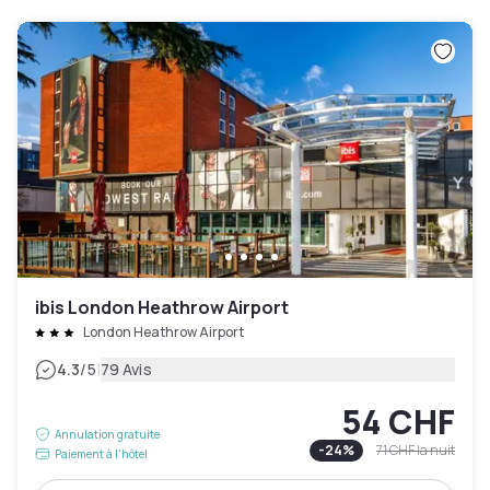
ibis London Heathrow Airport
London Heathrow Airport
|
4.3
/5
79 Avis
54 CHF
Annulation gratuite
-
24
%
71 CHF
la nuit
Paiement à l'hôtel