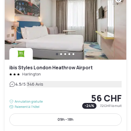
ibis Styles London Heathrow Airport
Harlington
|
4.5
/5
346 Avis
56 CHF
Annulation gratuite
-
24
%
72 CHF
la nuit
Paiement à l'hôtel
09h - 18h