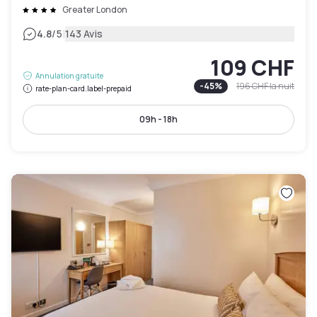
Greater London
|
4.8
/5
143 Avis
109 CHF
Annulation gratuite
-
45
%
196 CHF
la nuit
rate-plan-card.label-prepaid
09h - 18h