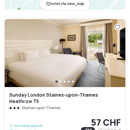
hotel.cta.view_map
Sunday London Staines-upon-Thames
Heathrow T5
Staines-upon-Thames
57 CHF
Annulation gratuite
-
39
%
93 CHF
la nuit