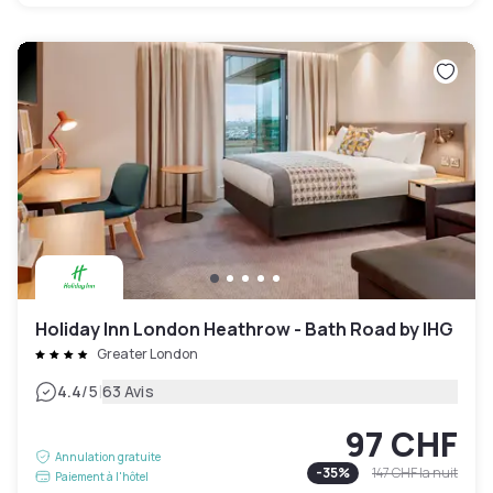
Holiday Inn London Heathrow - Bath Road by IHG
Greater London
|
4.4
/5
63 Avis
97 CHF
Annulation gratuite
-
35
%
147 CHF
la nuit
Paiement à l'hôtel