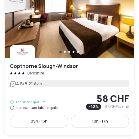
Copthorne Slough-Windsor
Berkshire
|
4.5
/5
21 Avis
58 CHF
Annulation gratuite
-
42
%
98 CHF
la nuit
rate-plan-card.label-prepaid
09h - 13h
10h - 17h