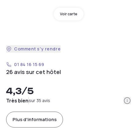
Voir carte
Comment s'y rendre
01 84 16 15 69
26 avis sur cet hôtel
4,3
/5
Info
Très bien
sur 35 avis
Plus d'informations