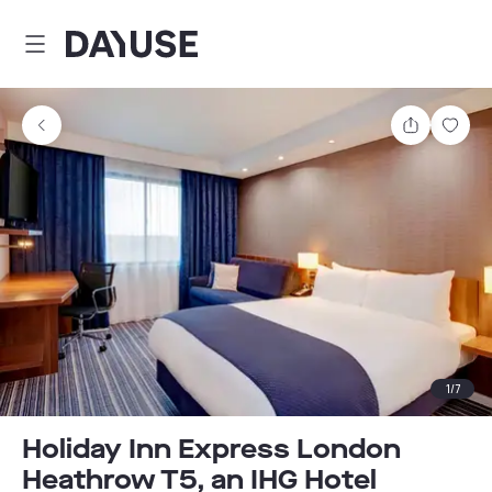
Dayuse
Partager
Enre
1
/
7
Holiday Inn Express London
Heathrow T5, an IHG Hotel