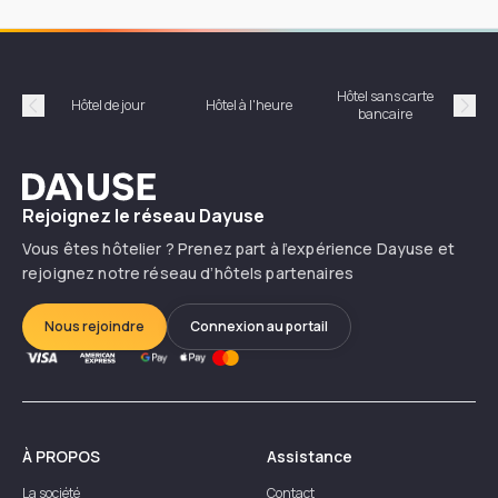
Hôtel sans carte
Hôt
Hôtel de jour
Hôtel à l'heure
bancaire
Précédent
Suiv
Dayuse
Rejoignez le réseau Dayuse
Vous êtes hôtelier ? Prenez part à l’expérience Dayuse et
rejoignez notre réseau d’hôtels partenaires
Nous rejoindre
Connexion au portail
À PROPOS
Assistance
La société
Contact