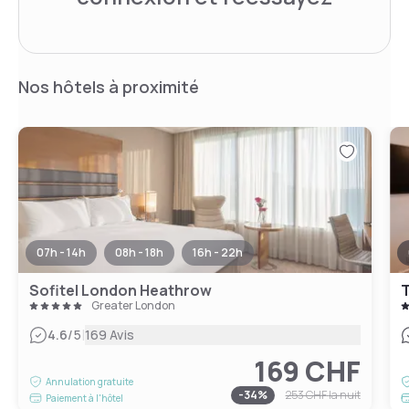
Nos hôtels à proximité
07h - 14h
08h - 18h
16h - 22h
Sofitel London Heathrow
T
Greater London
|
4.6
/5
169 Avis
169 CHF
Annulation gratuite
-
34
%
253 CHF
la nuit
Paiement à l'hôtel