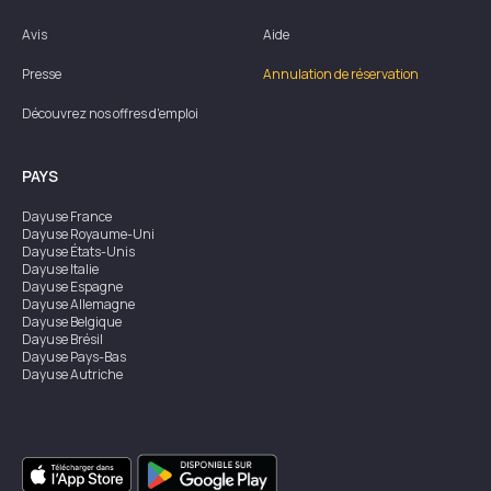
Avis
Aide
Presse
Annulation de réservation
Découvrez nos offres d'emploi
PAYS
Dayuse
France
Dayuse
Royaume-Uni
Dayuse
États-Unis
Dayuse
Italie
Dayuse
Espagne
Dayuse
Allemagne
Dayuse
Belgique
Dayuse
Brésil
Dayuse
Pays-Bas
Dayuse
Autriche
Dayuse
Australie
Dayuse
Irlande
Dayuse
Hong Kong
Dayuse
Canada
Dayuse
Singapour
Dayuse
Suède