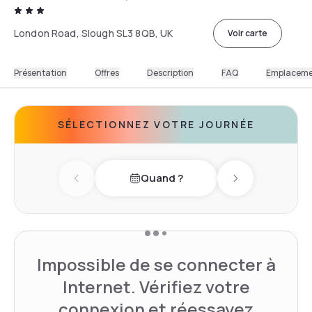
London Road, Slough SL3 8QB, UK
Voir carte
Présentation
Offres
Description
FAQ
Emplacem
SÉLECTIONNEZ VOTRE JOURNÉE
Quand ?
Previous day
Next day
Impossible de se connecter à
Internet. Vérifiez votre
connexion et réessayez