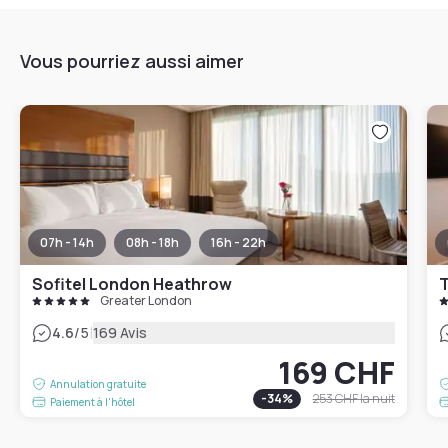
Vous pourriez aussi aimer
07h - 14h
08h - 18h
16h - 22h
Sofitel London Heathrow
T
Greater London
|
4.6
/5
169 Avis
169 CHF
Annulation gratuite
-
34
%
253 CHF
la nuit
Paiement à l'hôtel