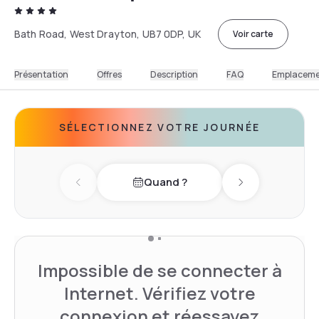
Bath Road, West Drayton, UB7 0DP, UK
Voir carte
Présentation
Offres
Description
FAQ
Emplacem
SÉLECTIONNEZ VOTRE JOURNÉE
Quand ?
Previous day
Next day
Impossible de se connecter à
Internet. Vérifiez votre
connexion et réessayez