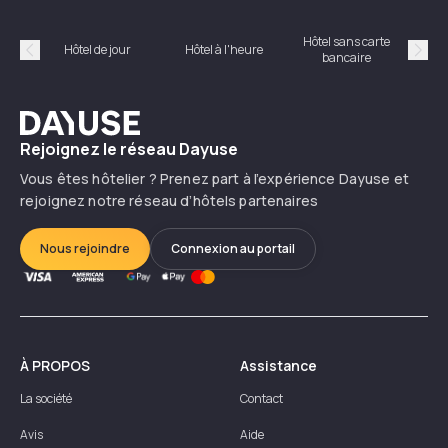
Hôtel sans carte
Hôt
Hôtel de jour
Hôtel à l'heure
bancaire
Précédent
Suiv
Dayuse
Rejoignez le réseau Dayuse
Vous êtes hôtelier ? Prenez part à l’expérience Dayuse et
rejoignez notre réseau d’hôtels partenaires
Nous rejoindre
Connexion au portail
À PROPOS
Assistance
La société
Contact
Avis
Aide