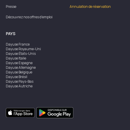
Presse
Annulation de réservation
Découvrez nos offres d'emploi
PAYS
Dayuse
France
Dayuse
Royaume-Uni
Dayuse
États-Unis
Dayuse
Italie
Dayuse
Espagne
Dayuse
Allemagne
Dayuse
Belgique
Dayuse
Brésil
Dayuse
Pays-Bas
Dayuse
Autriche
Dayuse
Australie
Dayuse
Irlande
Dayuse
Hong Kong
Dayuse
Canada
Dayuse
Singapour
Dayuse
Suède
Dayuse
Thaïlande
Dayuse
Portugal
Dayuse
Corée