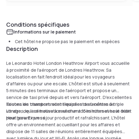
Conditions spécifiques
Informations sur le paiement
Cet hôtel ne propose pas le paiement en espèces
Description
Le Leonardo Hotel London Heathrow Airport vous accueille
à proximité de l'aéroport de Londres Heathrow. Sa
localisation en fait l'endroit idéal pour les voyageurs
d'affaires ou pour une escale. L'hôtel est situé à seulement
5 minutes des terminaux de l'aéroport et propose un
service de taxi privé depuis et vers l'aéroport. D'excellentes
liaisons de transport relient les clients au centre de
Toutes les chambres sont équipées de fenêtres à triple
Londres, qui se trouve à seulement 15 minutes avec le train
vitrage, de la climatisation et d'un accès Internet haut débit
Heathrow Express.
pour garantir un séjour productif et rafraîchissant. L'hôtel
offre un environnement accueillant pour les affaires et
dispose de 11 salles de réunions entièrement équipées
avec lumière du jour et Wi-Fi. Après une longue journée,