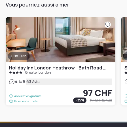
Vous pourriez aussi aimer
09h - 18h
Holiday Inn London Heathrow - Bath Road by IHG
Greater London
|
4.4
/5
63 Avis
97 CHF
Annulation gratuite
-
35
%
147 CHF
la nuit
Paiement à l'hôtel