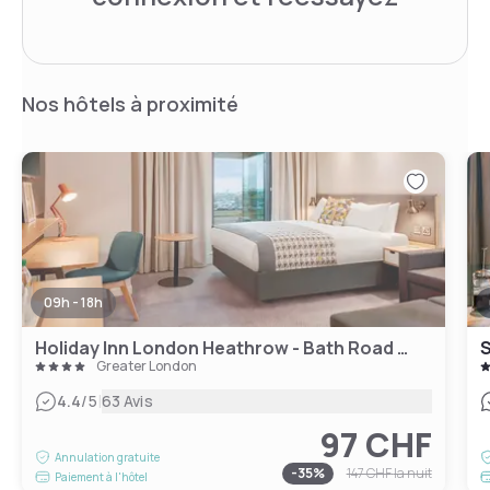
Nos hôtels à proximité
09h - 18h
Holiday Inn London Heathrow - Bath Road by IHG
Greater London
|
4.4
/5
63 Avis
97 CHF
Annulation gratuite
-
35
%
147 CHF
la nuit
Paiement à l'hôtel