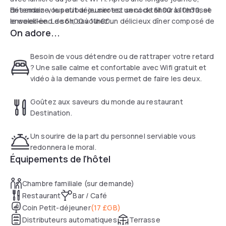
détendez-vous au bar ou sirotez un cocktail sur la terrasse
En semaine, le petit déjeuner est servi de 6h00 à 10h30, et
ensoleillée. Le soir, savourez un délicieux dîner composé de
le week-end de 6h00 à 11h00.
On adore...
plats britanniques modernes dans le restaurant. Les
amateurs de sport peuvent opter pour une séance
d'entraînement dans la salle de sport.
Besoin de vous détendre ou de rattraper votre retard
? Une salle calme et confortable avec Wifi gratuit et
vidéo à la demande vous permet de faire les deux.
Goûtez aux saveurs du monde au restaurant
Destination.
Un sourire de la part du personnel serviable vous
redonnera le moral.
Équipements de l'hôtel
Chambre familiale (sur demande)
Restaurant
Bar / Café
Coin Petit-déjeuner
(
17 £GB
)
Distributeurs automatiques
Terrasse