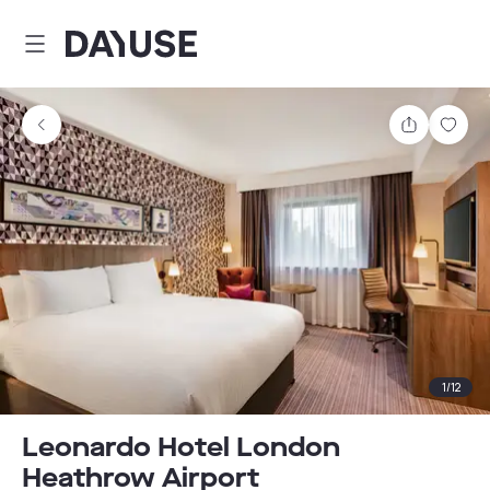
Dayuse
Partager
Enre
1
/
12
Leonardo Hotel London
Heathrow Airport