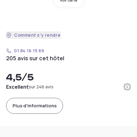
Voir carte
Comment s'y rendre
01 84 16 15 69
205 avis sur cet hôtel
4,5
/5
Info
Excellent
sur 246 avis
Plus d'informations