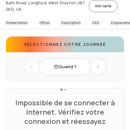
Bath Road, Longford, West Drayton UB7
Voir carte
0EQ, UK
Présentation
Offres
Description
FAQ
Emplacem
SÉLECTIONNEZ VOTRE JOURNÉE
Quand ?
Previous day
Next day
Impossible de se connecter à
Internet. Vérifiez votre
connexion et réessayez