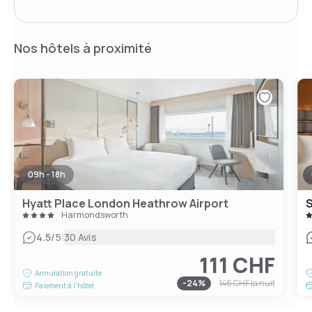
Nos hôtels à proximité
09h - 18h
Hyatt Place London Heathrow Airport
S
Harmondsworth
|
4.5
/5
30 Avis
111 CHF
Annulation gratuite
-
24
%
146 CHF
la nuit
Paiement à l'hôtel