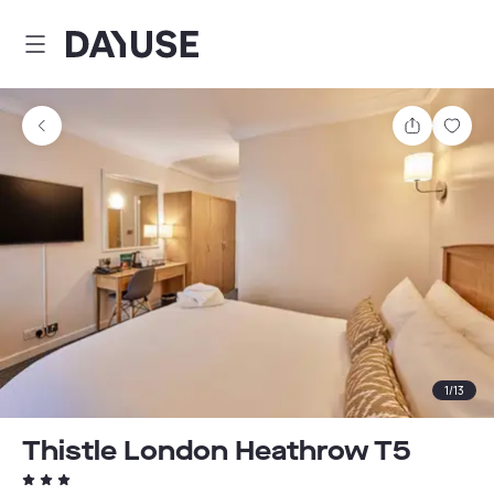
Dayuse
Partager
Enre
1
/
13
Thistle London Heathrow T5