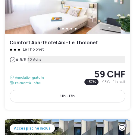
Comfort Aparthotel Aix - Le Tholonet
Le Tholonet
|
4.5
/5
12 Avis
59 CHF
Annulation gratuite
-
37
%
93 CHF
la nuit
Paiement à l'hôtel
11h - 17h
Accès piscine inclus