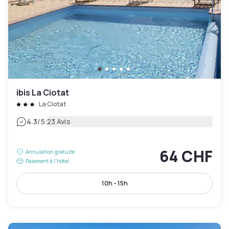
ibis La Ciotat
La Ciotat
|
4.3
/5
23 Avis
64 CHF
Annulation gratuite
Paiement à l'hôtel
10h - 15h