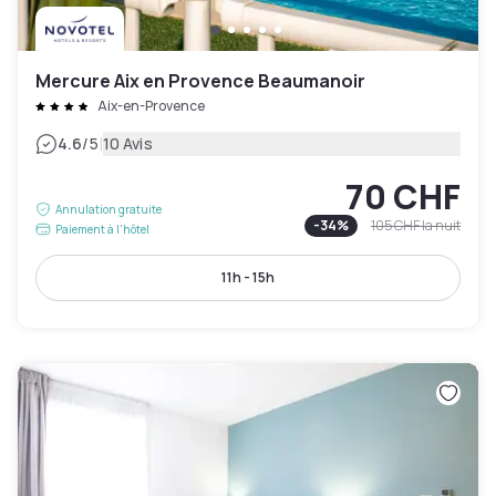
Mercure Aix en Provence Beaumanoir
Aix-en-Provence
|
4.6
/5
10 Avis
70 CHF
Annulation gratuite
-
34
%
105 CHF
la nuit
Paiement à l'hôtel
11h - 15h