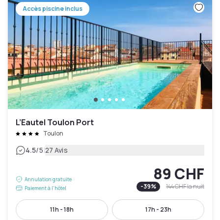
Accès piscine inclus
L’Eautel Toulon Port
Toulon
|
4.5
/5
27 Avis
89 CHF
Annulation gratuite
-
39
%
144 CHF
la nuit
Paiement à l'hôtel
11h - 18h
17h - 23h