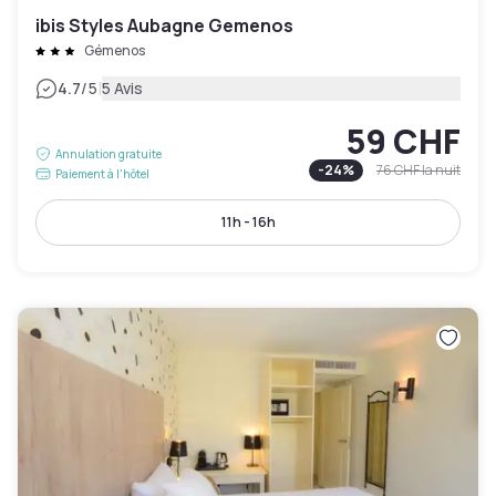
ibis Styles Aubagne Gemenos
Gémenos
|
4.7
/5
5 Avis
59 CHF
Annulation gratuite
-
24
%
76 CHF
la nuit
Paiement à l'hôtel
11h - 16h