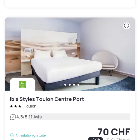
ibis Styles Toulon Centre Port
Toulon
|
4.5
/5
11 Avis
70 CHF
Annulation gratuite
-
24
%
91 CHF
la nuit