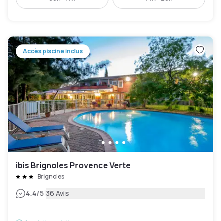
Accès piscine inclus
ibis Brignoles Provence Verte
Brignoles
|
4.4
/5
36 Avis