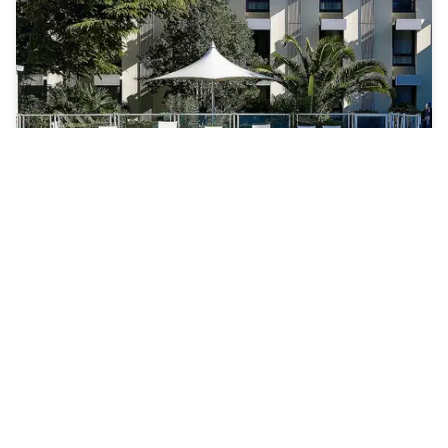
Novotel Marseille Est Porte d'Aubagne
Marseille 11eme arrondissement
|
4
/5
16 Avis
65 CHF
Annulation gratuite
-
34
%
98 CHF
la nuit
Paiement à l'hôtel
10h - 16h