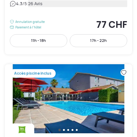
|
4.3
/5
26 Avis
77 CHF
Annulation gratuite
Paiement à l'hôtel
11h - 18h
17h - 22h
Accès piscine inclus