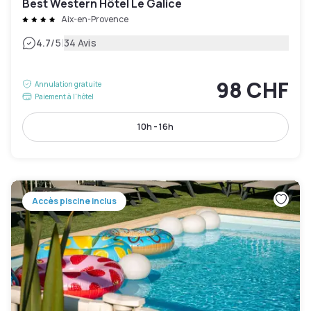
Best Western Hôtel Le Galice
Aix-en-Provence
|
4.7
/5
34 Avis
98 CHF
Annulation gratuite
Paiement à l'hôtel
10h - 16h
Accès piscine inclus