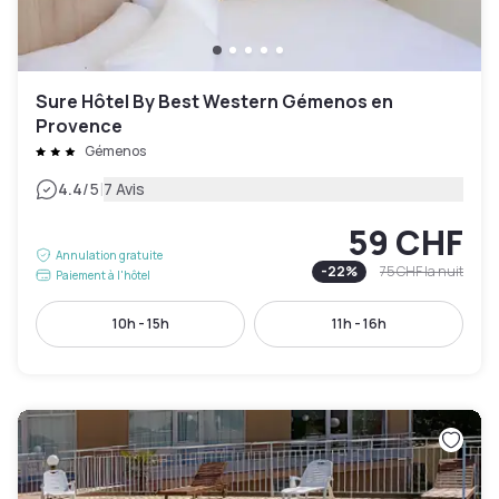
Sure Hôtel By Best Western Gémenos en
Provence
Gémenos
|
4.4
/5
7 Avis
59 CHF
Annulation gratuite
-
22
%
75 CHF
la nuit
Paiement à l'hôtel
10h - 15h
11h - 16h