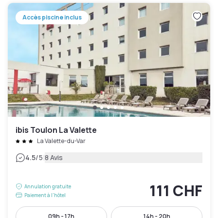
Accès piscine inclus
ibis Toulon La Valette
La Valette-du-Var
|
4.5
/5
8 Avis
111 CHF
Annulation gratuite
Paiement à l'hôtel
09h - 17h
14h - 20h