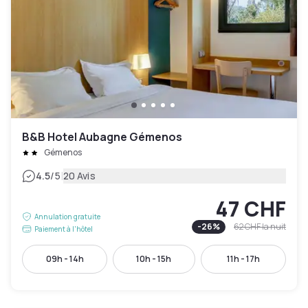
B&B Hotel Aubagne Gémenos
Gémenos
|
4.5
/5
20 Avis
47 CHF
Annulation gratuite
-
26
%
62 CHF
la nuit
Paiement à l'hôtel
09h - 14h
10h - 15h
11h - 17h