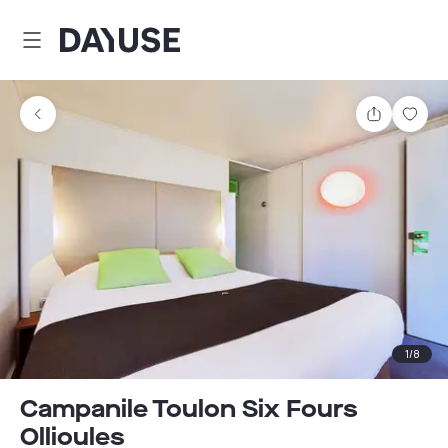
Dayuse
Partager
Enre
1
/
8
Campanile Toulon Six Fours
Ollioules