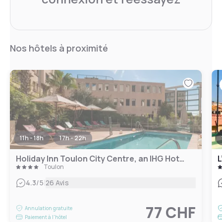
Nos hôtels à proximité
11h - 18h
17h - 22h
Holiday Inn Toulon City Centre, an IHG Hotel
L
Toulon
|
4.3
/5
26 Avis
77 CHF
Annulation gratuite
Paiement à l'hôtel