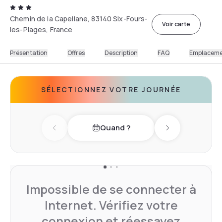
Chemin de la Capellane, 83140 Six-Fours-
Voir carte
les-Plages, France
Présentation
Offres
Description
FAQ
Emplacem
SÉLECTIONNEZ VOTRE JOURNÉE
Quand ?
Previous day
Next day
Impossible de se connecter à
Internet. Vérifiez votre
connexion et réessayez