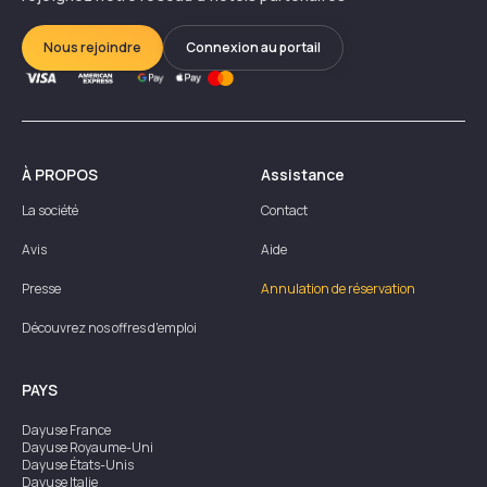
Nous rejoindre
Connexion au portail
À PROPOS
Assistance
La société
Contact
Avis
Aide
Presse
Annulation de réservation
Découvrez nos offres d'emploi
PAYS
Dayuse
France
Dayuse
Royaume-Uni
Dayuse
États-Unis
Dayuse
Italie