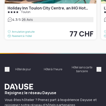
Holiday Inn Toulon City Centre, an IHG Hotel
L
Toulon
|
4.3
/5
26 Avis
77 CHF
Annulation gratuite
Paiement à l'hôtel
Hôtel sans carte
Hôt
Hôtel de jour
Hôtel à l'heure
bancaire
Précédent
Suiv
Dayuse
Rejoignez le réseau Dayuse
Vous êtes hôtelier ? Prenez part à l’expérience Dayuse et
rejoignez notre réseau d’hôtels partenaires