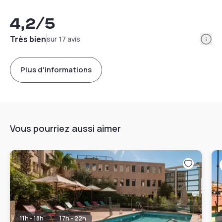
4,2
/5
Info
Très bien
sur 17 avis
Plus d'informations
Vous pourriez aussi aimer
11h - 18h
17h - 22h