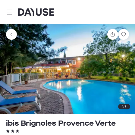
Dayuse
Partager
Enre
1
/
6
ibis Brignoles Provence Verte