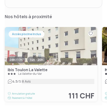
Nos hôtels à proximité
Accès piscine inclus
09h - 17h
14h - 20h
ibis Toulon La Valette
La Valette-du-Var
|
4.5
/5
8 Avis
111 CHF
Annulation gratuite
Paiement à l'hôtel