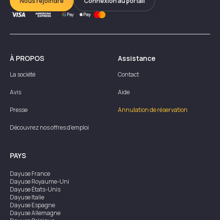
Nous rejoindre
Connexion au portail
À PROPOS
Assistance
La société
Contact
Avis
Aide
Presse
Annulation de réservation
Découvrez nos offres d'emploi
PAYS
Dayuse
France
Dayuse
Royaume-Uni
Dayuse
États-Unis
Dayuse
Italie
Dayuse
Espagne
Dayuse
Allemagne