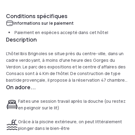
Conditions spécifiques
Informations sur le paiement
Paiement en espèces accepté dans cet hôtel
Description
L'hôtel Ibis Brignoles se situe près du centre-ville, dans un
cadre verdoyant, à moins d'une heure des Gorges du
Verdon. Le parc des expositions et le centre d'affaires des
Consacs sont à 4 Km de l'hôtel. De construction de type
bastide provençale, il propose à la réservation 47 chambres
On adore...
climatisées. Il dispose de 3 salles de séminaires, d'un
parking privé gratuit, d'un bar ouvert 24h/24 avec terrasse
et d'une piscine. Les hôtes en voyages d'affaires peuvent
Faites une session travail après la douche (ou restez
profiter d'une connexion Internet Wifi.
en peignoir sur le lit)
Grâce à la piscine extérieure, on peut littéralement
plonger dans le bien-être