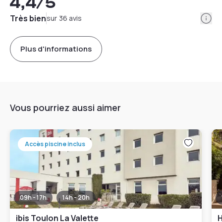
4,4
/5
Info
Très bien
sur 36 avis
Plus d'informations
Vous pourriez aussi aimer
Accès piscine inclus
09h - 17h
14h - 20h
ibis Toulon La Valette