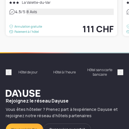
La Valette-du-Var
|
4.5
/5
8 Avis
111 CHF
Annulation gratuite
Paiement à l'hôtel
Hôtel sans carte
Hôt
Hôtel de jour
Hôtel à l'heure
bancaire
Précédent
Suiv
Dayuse
Rejoignez le réseau Dayuse
Vous êtes hôtelier ? Prenez part à l’expérience Dayuse et
rejoignez notre réseau d’hôtels partenaires