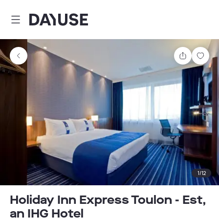
Dayuse
Partager
Enre
1
/
12
Holiday Inn Express Toulon - Est,
an IHG Hotel