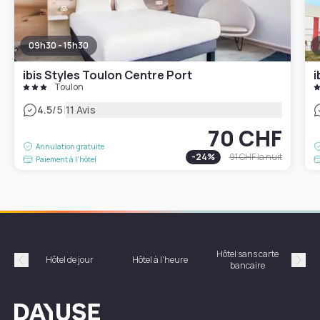
09h30 - 15h30
ibis Styles Toulon Centre Port
i
Toulon
|
4.5
/5
11 Avis
70 CHF
Annulation gratuite
-
24
%
91 CHF
la nuit
Paiement à l'hôtel
Hôtel sans carte
Hôt
Hôtel de jour
Hôtel à l'heure
bancaire
Précédent
Suiv
Dayuse