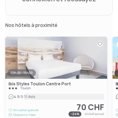
Nos hôtels à proximité
09h30 - 15h30
ibis Styles Toulon Centre Port
i
Toulon
|
4.5
/5
11 Avis
70 CHF
Annulation gratuite
-
24
%
91 CHF
la nuit
Paiement à l'hôtel