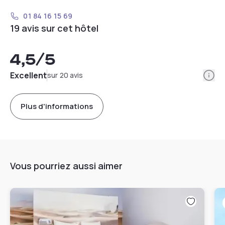
01 84 16 15 69
19 avis sur cet hôtel
4,5
/5
Info
Excellent
sur 20 avis
Plus d'informations
Vous pourriez aussi aimer