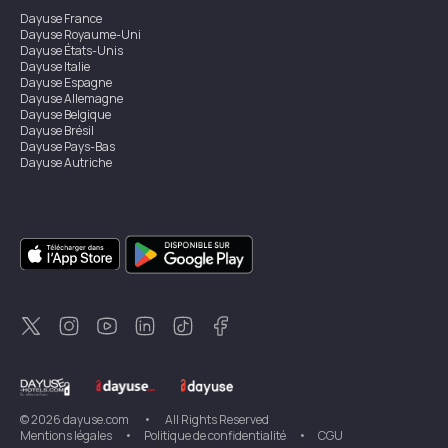
Dayuse
France
Dayuse
Royaume-Uni
Dayuse
États-Unis
Dayuse
Italie
Dayuse
Espagne
Dayuse
Allemagne
Dayuse
Belgique
Dayuse
Brésil
Dayuse
Pays-Bas
Dayuse
Autriche
Dayuse
Australie
Dayuse
Irlande
Dayuse
Hong Kong
Dayuse
Canada
Dayuse
Singapour
Dayuse
Suède
Dayuse
Thaïlande
Dayuse
Portugal
Dayuse
Corée
Dayuse
Nouvelle-Zélande
Dayuse
Turquie
©
2026
dayuse.com
•
All Rights Reserved
Mentions légales
•
Politique de confidentialité
•
CGU