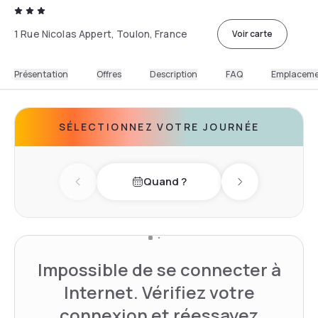
1 Rue Nicolas Appert, Toulon, France
Voir carte
Présentation
Offres
Description
FAQ
Emplacem
SÉLECTIONNEZ VOTRE JOURNÉE
Quand ?
Previous day
Next day
Impossible de se connecter à
Internet. Vérifiez votre
connexion et réessayez