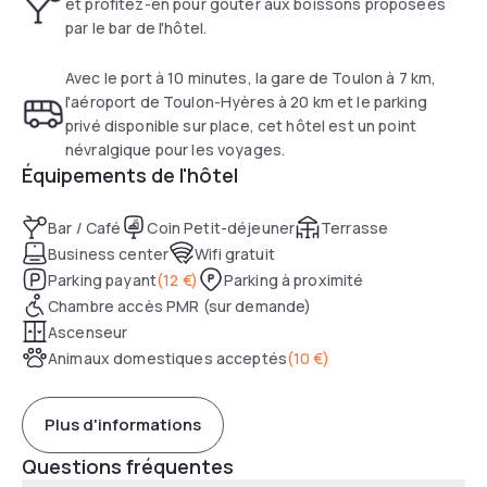
et profitez-en pour goûter aux boissons proposées
écran plat, d'un bureau ainsi que d'une bouilloire électrique.
par le bar de l'hôtel.
Leur salle de bains privative est pourvue d'une douche, d'un
sèche-cheveux et d'articles de toilette gratuits.
Avec le port à 10 minutes, la gare de Toulon à 7 km,
l'aéroport de Toulon-Hyères à 20 km et le parking
Le stade Mayol est situé à 6 km, et vous trouverez plusieurs
privé disponible sur place, cet hôtel est un point
bars et restaurants dans les environs.
névralgique pour les voyages.
Équipements de l'hôtel
Le Holiday Inn Express Toulon - Est est à 7 km de la gare de
Toulon et à 20 km de l'aéroport de Toulon-Hyères. Un
Bar / Café
Coin Petit-déjeuner
Terrasse
parking privé est disponible sur place moyennant des frais
Business center
Wifi gratuit
supplémentaires.
Parking payant
(
12 €
)
Parking à proximité
Chambre accès PMR (sur demande)
Ascenseur
Animaux domestiques acceptés
(
10 €
)
Plus d'informations
Questions fréquentes