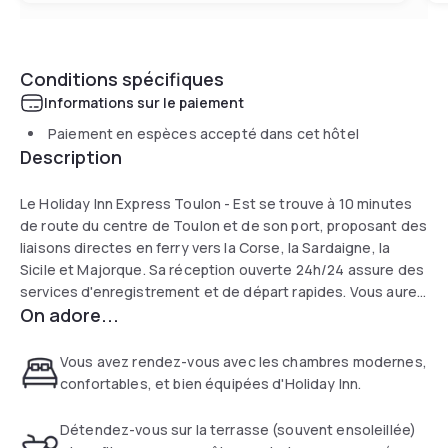
Conditions spécifiques
Informations sur le paiement
Paiement en espèces accepté dans cet hôtel
Description
Le Holiday Inn Express Toulon - Est se trouve à 10 minutes
de route du centre de Toulon et de son port, proposant des
liaisons directes en ferry vers la Corse, la Sardaigne, la
Sicile et Majorque. Sa réception ouverte 24h/24 assure des
services d'enregistrement et de départ rapides. Vous aurez
On adore...
accès gratuitement à un espace affaires. Vous pourrez
également vous détendre au bar ou sur la terrasse de
l'hôtel.
Vous avez rendez-vous avec les chambres modernes,
confortables, et bien équipées d'Holiday Inn.
Une connexion Wi-Fi est disponible gratuitement dans
l'ensemble de l'établissement. Toutes les chambres sont
Détendez-vous sur la terrasse (souvent ensoleillée)
climatisées et disposent d'une télévision par satellite à