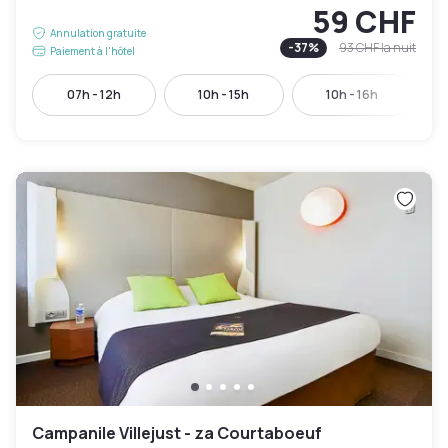
59 CHF
Annulation gratuite
-
37
%
93 CHF
la nuit
Paiement à l'hôtel
07h - 12h
10h - 15h
10h - 16h
Campanile Villejust - za Courtaboeuf