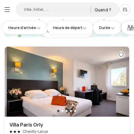
Ville, hôtel, ...
Quand ?
Tous
Hôtels en journée disponibles à Ris-Orangis
:
50
Heure d'arrivée
Heure de départ
Durée
hotel.cta.view_map
Villa Paris Orly
Chevilly-Larue