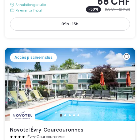
68 CHF
Annulation gratuite
-
58
%
158 CHF
la nuit
Paiement à l'hôtel
09h - 15h
Accès piscine inclus
Novotel Évry-Courcouronnes
Évry-Courcouronnes