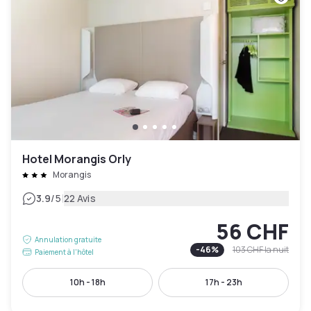
Hotel Morangis Orly
Morangis
|
3.9
/5
22 Avis
56 CHF
Annulation gratuite
-
46
%
103 CHF
la nuit
Paiement à l'hôtel
10h - 18h
17h - 23h