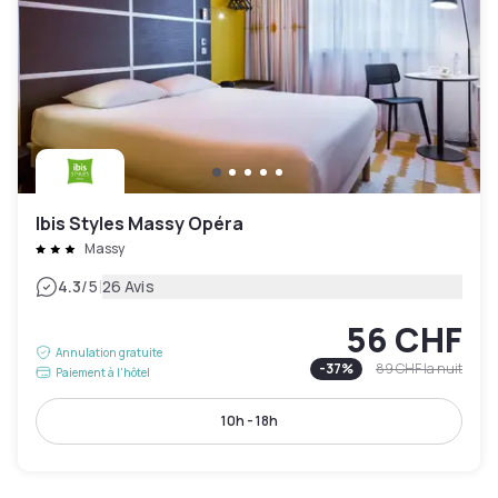
Ibis Styles Massy Opéra
Massy
|
4.3
/5
26 Avis
56 CHF
Annulation gratuite
-
37
%
89 CHF
la nuit
Paiement à l'hôtel
10h - 18h