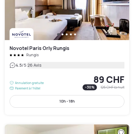
Novotel Paris Orly Rungis
Rungis
|
4.5
/5
26 Avis
89 CHF
Annulation gratuite
-
30
%
126 CHF
la nuit
Paiement à l'hôtel
10h - 18h