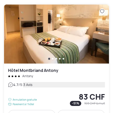
Hôtel Montbriand Antony
Antony
|
4.7
/5
3 Avis
83 CHF
Annulation gratuite
-
51
%
168 CHF
la nuit
Paiement à l'hôtel