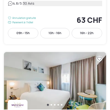
|
4.6
/5
30 Avis
63 CHF
Annulation gratuite
Paiement à l'hôtel
09h - 15h
10h - 16h
16h - 22h