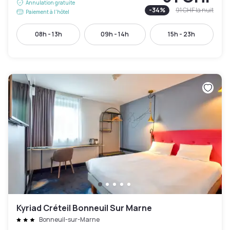
Annulation gratuite
-
34
%
91 CHF
la nuit
Paiement à l'hôtel
08h - 13h
09h - 14h
15h - 23h
Kyriad Créteil Bonneuil Sur Marne
Bonneuil-sur-Marne