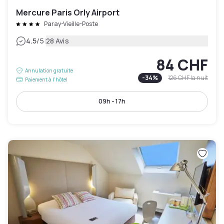
Mercure Paris Orly Airport
Paray-Vieille-Poste
|
4.5
/5
28 Avis
84 CHF
Annulation gratuite
-
34
%
126 CHF
la nuit
Paiement à l'hôtel
09h - 17h