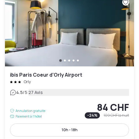
ibis Paris Coeur d'Orly Airport
Orly
|
4.5
/5
27 Avis
84 CHF
Annulation gratuite
-
24
%
109 CHF
la nuit
Paiement à l'hôtel
10h - 18h