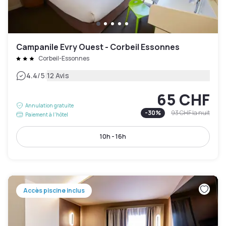
Campanile Evry Ouest - Corbeil Essonnes
Corbeil-Essonnes
|
4.4
/5
12 Avis
65 CHF
Annulation gratuite
-
30
%
93 CHF
la nuit
Paiement à l'hôtel
10h - 16h
Accès piscine inclus