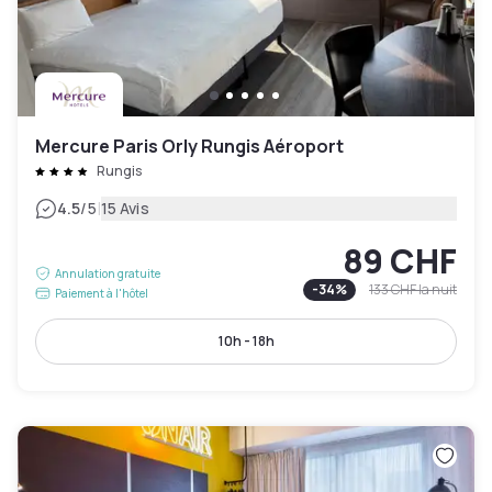
Mercure Paris Orly Rungis Aéroport
Rungis
|
4.5
/5
15 Avis
89 CHF
Annulation gratuite
-
34
%
133 CHF
la nuit
Paiement à l'hôtel
10h - 18h