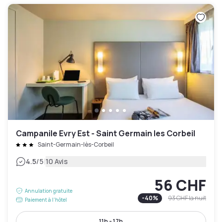
Campanile Evry Est - Saint Germain les Corbeil
Saint-Germain-lès-Corbeil
|
4.5
/5
10 Avis
56 CHF
Annulation gratuite
-
40
%
93 CHF
la nuit
Paiement à l'hôtel
11h - 17h