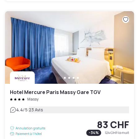
Hotel Mercure Paris Massy Gare TGV
Massy
|
4.4
/5
23 Avis
83 CHF
Annulation gratuite
-
34
%
124 CHF
la nuit
Paiement à l'hôtel