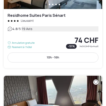
Residhome Suites Paris Sénart
Lieusaint
|
4.8
/5
19 Avis
74 CHF
Annulation gratuite
-
51
%
149 CHF
la nuit
Paiement à l'hôtel
10h - 16h