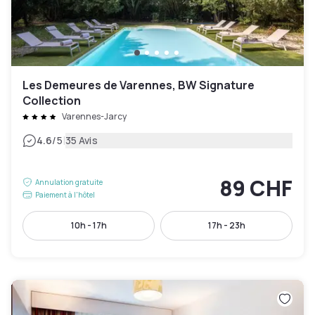
Les Demeures de Varennes, BW Signature
Collection
Varennes-Jarcy
|
4.6
/5
35 Avis
89 CHF
Annulation gratuite
Paiement à l'hôtel
10h - 17h
17h - 23h