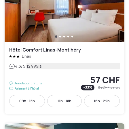
Hôtel Comfort Linas-Montlhéry
Linas
|
4.3
/5
124 Avis
57 CHF
Annulation gratuite
-
33
%
84 CHF
la nuit
Paiement à l'hôtel
09h - 15h
11h - 18h
16h - 22h