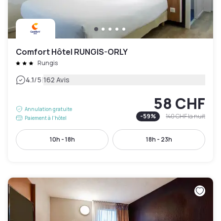
Comfort Hôtel RUNGIS-ORLY
Rungis
|
4.1
/5
162 Avis
58 CHF
Annulation gratuite
-
59
%
140 CHF
la nuit
Paiement à l'hôtel
10h - 18h
18h - 23h