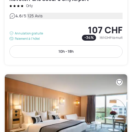
Orly
|
4.6
/5
125 Avis
107 CHF
Annulation gratuite
-
34
%
161 CHF
la nuit
Paiement à l'hôtel
10h - 18h