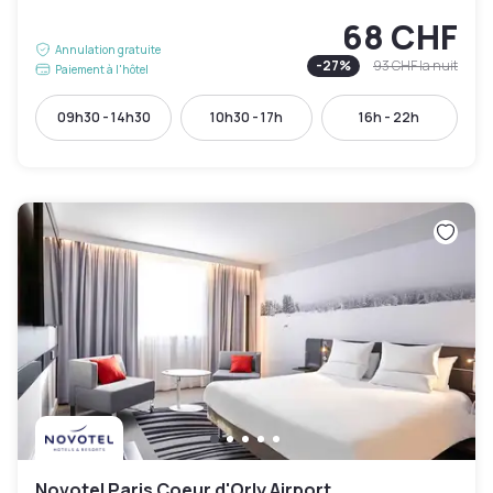
68 CHF
Annulation gratuite
-
27
%
93 CHF
la nuit
Paiement à l'hôtel
09h30 - 14h30
10h30 - 17h
16h - 22h
Novotel Paris Coeur d'Orly Airport