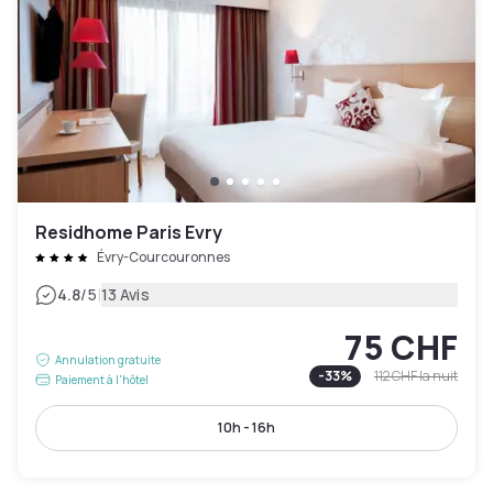
Residhome Paris Evry
Évry-Courcouronnes
|
4.8
/5
13 Avis
75 CHF
Annulation gratuite
-
33
%
112 CHF
la nuit
Paiement à l'hôtel
10h - 16h