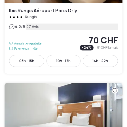
Ibis Rungis Aéroport Paris Orly
Rungis
|
4.2
/5
27 Avis
70 CHF
Annulation gratuite
-
24
%
91 CHF
la nuit
Paiement à l'hôtel
08h - 15h
10h - 17h
14h - 22h