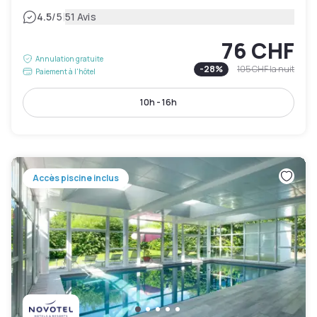
|
4.5
/5
51 Avis
76 CHF
Annulation gratuite
-
28
%
105 CHF
la nuit
Paiement à l'hôtel
10h - 16h
Accès piscine inclus