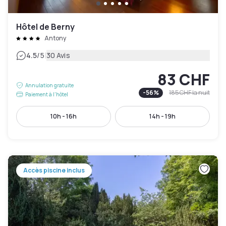
Hôtel de Berny
Antony
|
4.5
/5
30 Avis
83 CHF
Annulation gratuite
-
56
%
185 CHF
la nuit
Paiement à l'hôtel
10h - 16h
14h - 19h
Accès piscine inclus