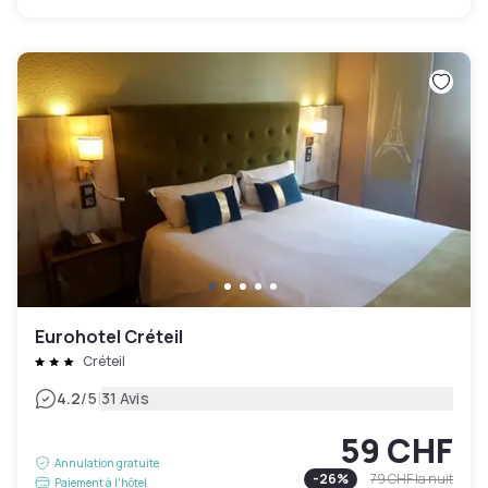
Eurohotel Créteil
Créteil
|
4.2
/5
31 Avis
59 CHF
Annulation gratuite
-
26
%
79 CHF
la nuit
Paiement à l'hôtel