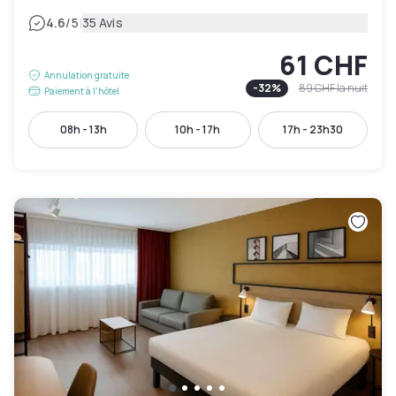
|
4.6
/5
35 Avis
61 CHF
Annulation gratuite
-
32
%
89 CHF
la nuit
Paiement à l'hôtel
08h - 13h
10h - 17h
17h - 23h30