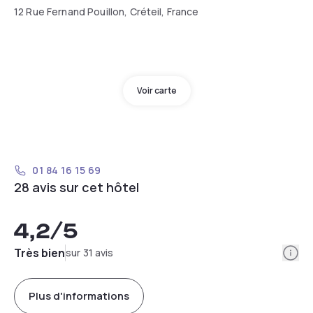
12 Rue Fernand Pouillon, Créteil, France
Voir carte
01 84 16 15 69
28 avis sur cet hôtel
4,2
/5
Info
Très bien
sur 31 avis
Plus d'informations