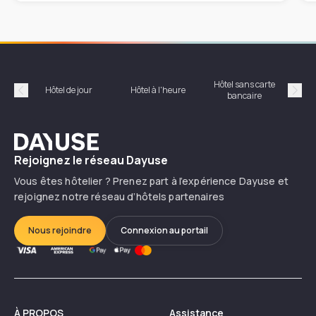
Hôtel sans carte
Hôt
Hôtel de jour
Hôtel à l'heure
bancaire
Précédent
Suiv
Dayuse
Rejoignez le réseau Dayuse
Vous êtes hôtelier ? Prenez part à l’expérience Dayuse et
rejoignez notre réseau d’hôtels partenaires
Nous rejoindre
Connexion au portail
À PROPOS
Assistance