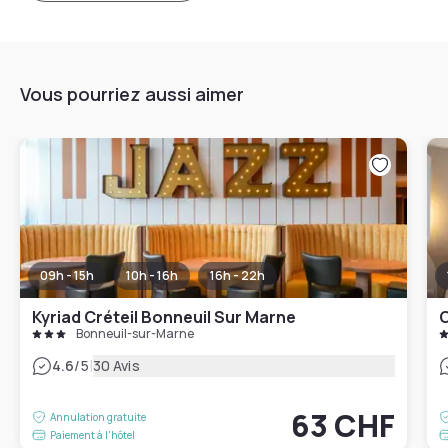
Vous pourriez aussi aimer
09h - 15h
10h - 16h
16h - 22h
Kyriad Créteil Bonneuil Sur Marne
C
Bonneuil-sur-Marne
|
4.6
/5
30 Avis
63 CHF
Annulation gratuite
Paiement à l'hôtel