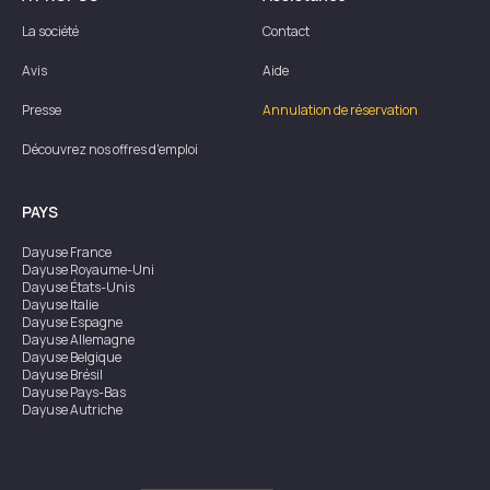
La société
Contact
Avis
Aide
Presse
Annulation de réservation
Découvrez nos offres d'emploi
PAYS
Dayuse
France
Dayuse
Royaume-Uni
Dayuse
États-Unis
Dayuse
Italie
Dayuse
Espagne
Dayuse
Allemagne
Dayuse
Belgique
Dayuse
Brésil
Dayuse
Pays-Bas
Dayuse
Autriche
Dayuse
Australie
Dayuse
Irlande
Dayuse
Hong Kong
Dayuse
Canada