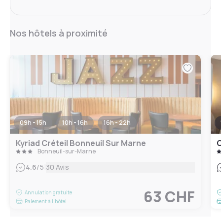
Nos hôtels à proximité
09h - 15h
10h - 16h
16h - 22h
Kyriad Créteil Bonneuil Sur Marne
C
Bonneuil-sur-Marne
|
4.6
/5
30 Avis
63 CHF
Annulation gratuite
Paiement à l'hôtel