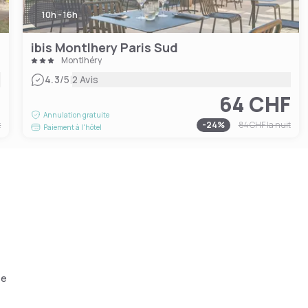
10h - 16h
ibis Montlhery Paris Sud
Montlhéry
|
4.3
/5
2 Avis
F
64 CHF
Annulation gratuite
t
-
24
%
84 CHF
la nuit
Paiement à l'hôtel
ée