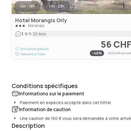
10h - 18h
17h - 23h
Hotel Morangis Orly
Morangis
|
3.9
/5
22 Avis
56 CH
Annulation gratuite
-
46
%
103 CHF
la nui
Paiement à l'hôtel
Conditions spécifiques
Informations sur le paiement
Paiement en espèces accepté dans cet hôtel
Information de caution
Une caution de
150 €
vous sera demandée à votre arriv
Description