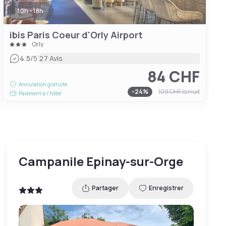
10h - 18h
ibis Paris Coeur d'Orly Airport
Orly
|
4.5
/5
27 Avis
84 CHF
Annulation gratuite
-
24
%
109 CHF
la nuit
Paiement à l'hôtel
Campanile Epinay-sur-Orge
Partager
Enregistrer