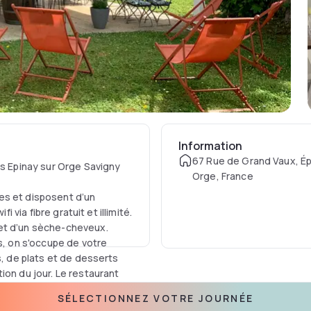
Information
67 Rue de Grand Vaux, Ép
es Epinay sur Orge Savigny
Orge, France
es et disposent d’un
i via fibre gratuit et illimité.
 et d’un sèche-cheveux.
s, on s'occupe de votre
s, de plats et de desserts
ion du jour. Le restaurant
n menu composé de produits
SÉLECTIONNEZ VOTRE JOURNÉE
euses pizzas.