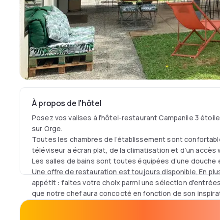
À propos de l'hôtel
Posez vos valises à l’hôtel-restaurant Campanile 3 étoil
sur Orge.
Toutes les chambres de l’établissement sont confortabl
téléviseur à écran plat, de la climatisation et d’un accès wif
Les salles de bains sont toutes équipées d’une douche
Une offre de restauration est toujours disponible. En plu
appétit : faites votre choix parmi une sélection d'entrée
que notre chef aura concocté en fonction de son inspirat
vous accueille dans une ambiance chaleureuse avec so
locaux et de saison. En week-end, découvrez nos délici