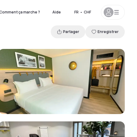
Comment ça marche ?
Aide
FR
•
CHF
Partager
Enregistrer