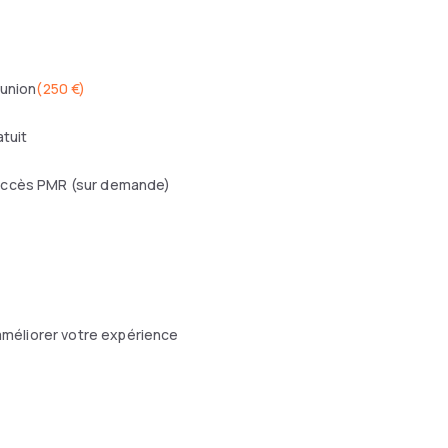
éunion
(
250 €
)
atuit
ccès PMR (sur demande)
méliorer votre expérience