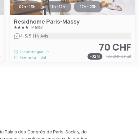
07h - 13h
11h - 17h
17h - 23h
Residhome Paris-Massy
Massy
|
4.3
/5
114 Avis
F
70 CHF
Annulation gratuite
t
-
32
%
103 CHF
la nuit
Paiement à l'hôtel
 du Palais des Congrès de Paris-Saclay, de
de renom. Les volumes spacieux, le design