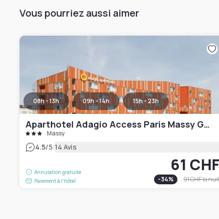
Vous pourriez aussi aimer
08h - 13h
09h - 14h
15h - 23h
Aparthotel Adagio Access Paris Massy Gare TGV
Massy
|
4.5
/5
14 Avis
61 CH
Annulation gratuite
-
34
%
91 CHF
la nui
Paiement à l'hôtel