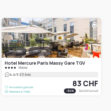
10h - 16h
17h - 23h
Hotel Mercure Paris Massy Gare TGV
Massy
|
4.4
/5
23 Avis
83 CHF
Annulation gratuite
-
34
%
124 CHF
la nuit
Paiement à l'hôtel