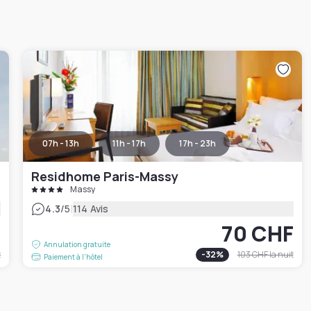
07h - 13h
11h - 17h
17h - 23h
Residhome Paris-Massy
Massy
|
4.3
/5
114 Avis
F
70 CHF
Annulation gratuite
t
-
32
%
103 CHF
la nuit
Paiement à l'hôtel