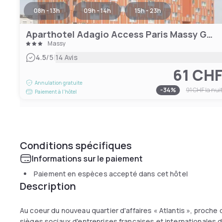
08h - 13h
09h - 14h
15h - 23h
Aparthotel Adagio Access Paris Massy Gare TGV
Massy
|
4.5
/5
14 Avis
61 CH
Annulation gratuite
-
34
%
91 CHF
la nui
Paiement à l'hôtel
Conditions spécifiques
Informations sur le paiement
Paiement en espèces accepté dans cet hôtel
Description
Au coeur du nouveau quartier d'affaires « Atlantis », proche
sièges sociaux d'entreprises françaises et internationales 