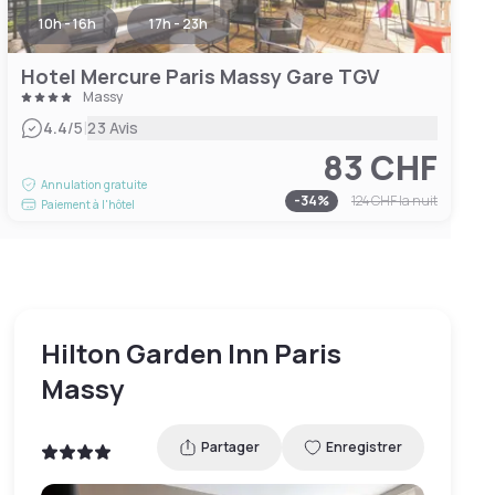
10h - 16h
17h - 23h
Hotel Mercure Paris Massy Gare TGV
Massy
|
4.4
/5
23 Avis
83 CHF
Annulation gratuite
-
34
%
124 CHF
la nuit
Paiement à l'hôtel
Hilton Garden Inn Paris
Massy
Partager
Enregistrer