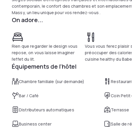
contemporain, le confort des chambres et son emplacement s
Massy, un lieu unique pour vos rendez-vous .
On adore...
Rien que regarder le design vous
Vous vous ferez plaisir
repose, on vous laisse imaginer
préoccuper des calories
l’effet du lit.
cuisine healthy du Babe
Équipements de l'hôtel
Chambre familiale (sur demande)
Restauran
Bar / Café
Coin Petit
Distributeurs automatiques
Terrasse
Business center
Salle de r