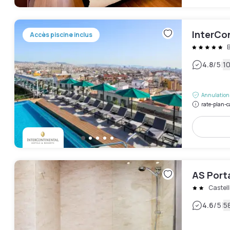
InterCon
Accès piscine inclus
|
4.8
/5
10
Annulation 
rate-plan-c
AS Port
Castell
|
4.6
/5
58