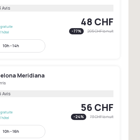
 Avis
48 CHF
gratuite
-
77
%
205 CHF
la nuit
l'hôtel
10h - 14h
celona Meridiana
ris
6 Avis
56 CHF
gratuite
-
24
%
73 CHF
la nuit
l'hôtel
10h - 16h