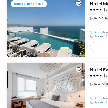
Hotel M
Accès piscine inclus
Ba
|
4.7
/5
42
Annulation 
Paiement à 
Hotel Ev
Ba
|
4.4
/5
9
Annulation 
Paiement à 