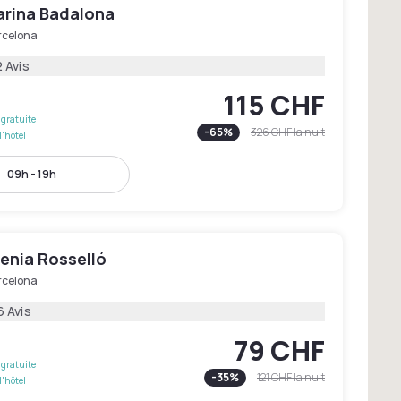
arina Badalona
rcelona
 Avis
115 CHF
gratuite
-
65
%
326 CHF
la nuit
l'hôtel
09h - 19h
enia Rosselló
rcelona
6 Avis
79 CHF
gratuite
-
35
%
121 CHF
la nuit
l'hôtel