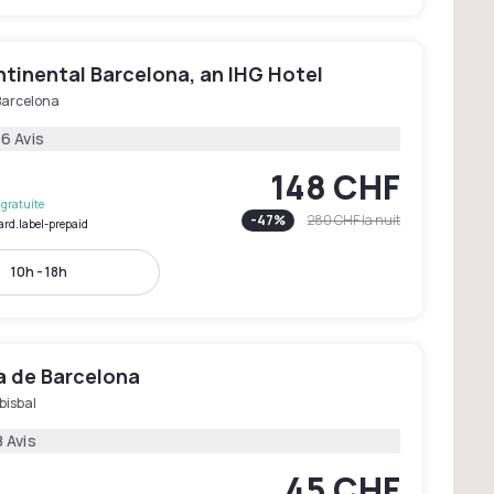
tinental Barcelona, an IHG Hotel
Barcelona
6 Avis
148 CHF
gratuite
-
47
%
280 CHF
la nuit
ard.label-prepaid
10h - 18h
a de Barcelona
bisbal
 Avis
45 CHF