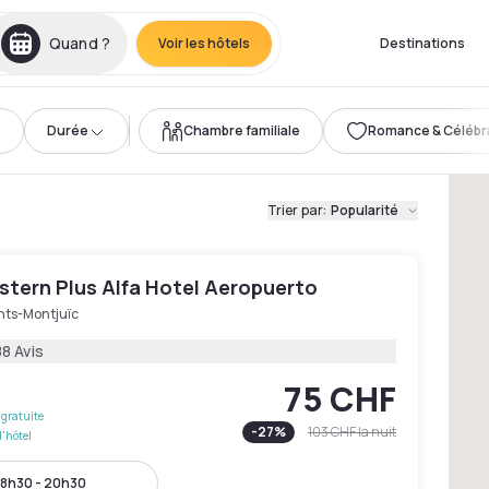
Quand ?
Voir les hôtels
Destinations
Durée
Chambre familiale
Romance & Célébr
Trier par
:
Popularité
stern Plus Alfa Hotel Aeropuerto
nts-Montjuïc
8 Avis
75 CHF
gratuite
-
27
%
103 CHF
la nuit
l'hôtel
8h30 - 20h30