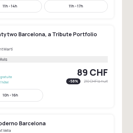
11h - 14h
11h - 17h
tytwo Barcelona, a Tribute Portfolio
nt Martí
Avis
89 CHF
gratuite
-
58
%
210 CHF
la nuit
l'hôtel
10h - 16h
oderno Barcelona
t Vella