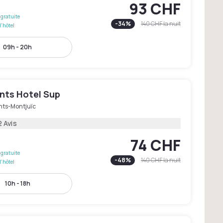
93 CHF
gratuite
-
34
%
140 CHF
la nuit
l'hôtel
09h - 20h
nts Hotel Sup
nts-Montjuïc
2 Avis
74 CHF
gratuite
-
48
%
140 CHF
la nuit
l'hôtel
10h - 18h