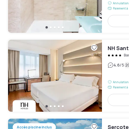
Annulation 
Paiement à 
NH Sant
Ba
|
4.6
/5
2
Annulation 
Paiement à 
Sercote
Accès piscine inclus