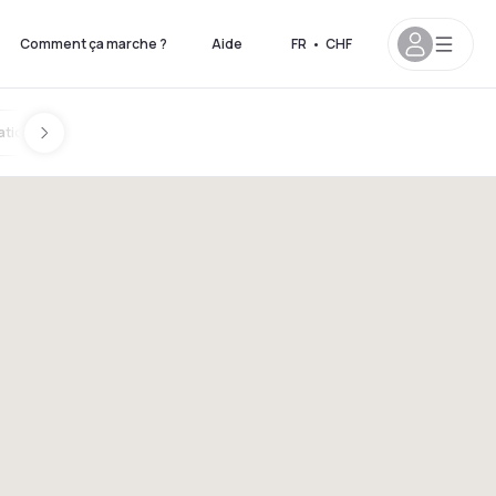
Comment ça marche ?
Aide
FR
•
CHF
ation