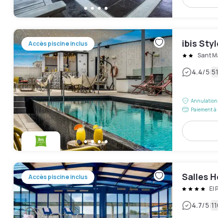
ibis Sty
Accès piscine inclus
Sant M
|
4.4
/5
51
Annulation 
Paiement à 
Salles H
Accès piscine inclus
El 
|
4.7
/5
11