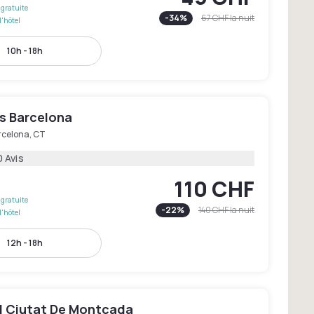
gratuite
-
34
%
67 CHF
la nuit
l'hôtel
10h - 18h
s Barcelona
rcelona, CT
0 Avis
110 CHF
gratuite
-
22
%
140 CHF
la nuit
l'hôtel
12h - 18h
l Ciutat De Montcada