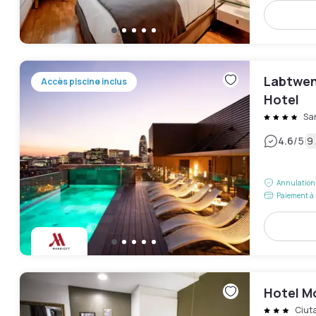
Labtwen
Accès piscine inclus
Hotel
Sa
|
4.6
/5
9 
Annulation 
Paiement à 
Hotel M
Ciuta