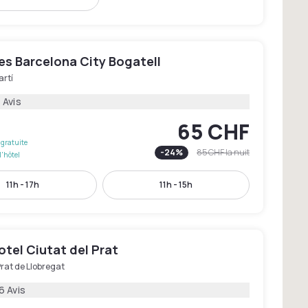
les Barcelona City Bogatell
artí
 Avis
65 CHF
gratuite
-
24
%
85 CHF
la nuit
l'hôtel
11h - 17h
11h - 15h
otel Ciutat del Prat
Prat de Llobregat
6 Avis