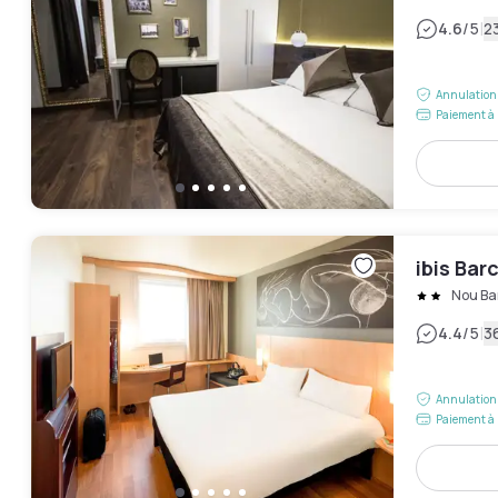
|
4.6
/5
23
Annulation 
Paiement à 
ibis Bar
Nou Bar
|
4.4
/5
3
Annulation 
Paiement à 