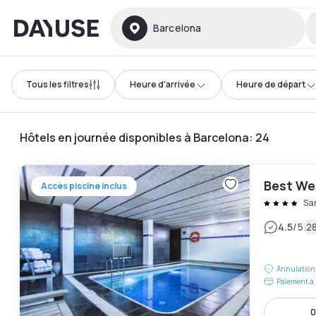
Dayuse
Barcelona
Tous les filtres
Heure d'arrivée
Heure de départ
Hôtels en journée disponibles à Barcelona
:
24
Best We
Accès piscine inclus
Sa
|
4.5
/5
28
Annulation 
Paiement à 
0