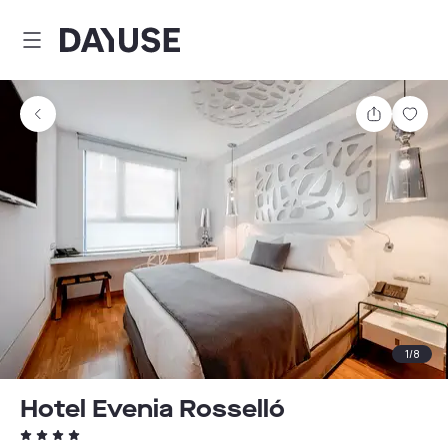
Dayuse
Partager
Enre
1
/
8
Hotel Evenia Rosselló