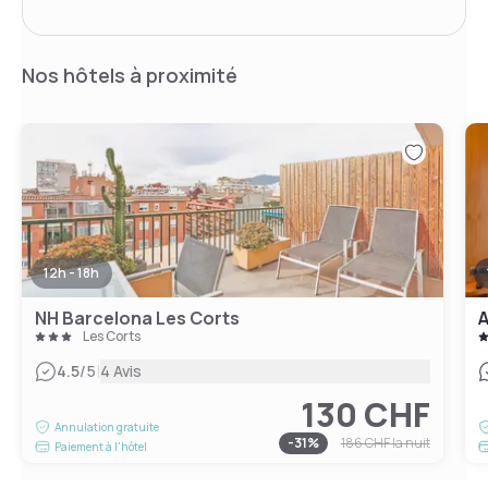
Nos hôtels à proximité
12h - 18h
NH Barcelona Les Corts
A
Les Corts
|
4.5
/5
4 Avis
130 CHF
Annulation gratuite
-
31
%
186 CHF
la nuit
Paiement à l'hôtel