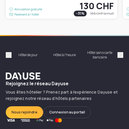
130 CHF
Annulation gratuite
-
31
%
186 CHF
la nuit
Paiement à l'hôtel
Hôtel sans carte
Hôt
Hôtel de jour
Hôtel à l'heure
bancaire
Précédent
Suiv
Dayuse
Rejoignez le réseau Dayuse
Vous êtes hôtelier ? Prenez part à l’expérience Dayuse et
rejoignez notre réseau d’hôtels partenaires
Nous rejoindre
Connexion au portail