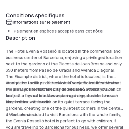
Conditions spécifiques
Informations sur le paiement
Paiement en espèces accepté dans cet hôtel
Description
The Hotel Evenia Rosselló is located in the commercial and
business center of Barcelona, enjoying a privileged location
next to the gardens of the Placeta de Joan Brossa and only
350 meters from Paseo de Gracia and Avenida Diagonal.
The Eixample district, where the hotel is located, is the
ideal place to stay in Barcelona: a very central location that
Among the facilities of the Hotel Evenia Rosselló we have
will allow you to visit the city and its main attractions, which
the pleasant restaurant L'Illa de Rosselló, where you can
are just a few minutes away, being even possible to reach
taste the typical Mediterranean and signature cuisine or
them with a short walk.
simply relax with a drink on its quiet terrace facing the
gardens, creating one of the quietest corners in the center
of Barcelona.
If you have decided to visit Barcelona with the whole family,
the Evenia Rosselló hotel is perfect to go with children. If
you are traveling to Barcelona for business, we offer several