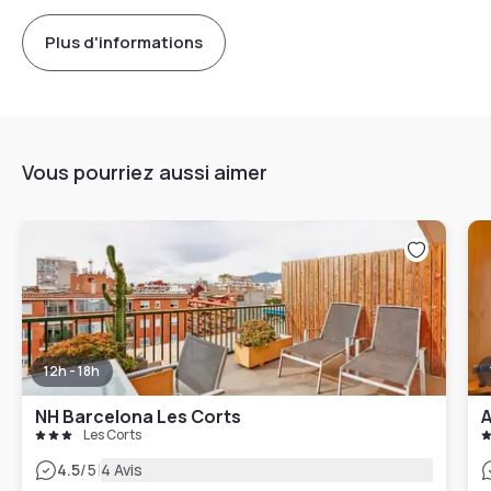
Plus d'informations
Vous pourriez aussi aimer
12h - 18h
NH Barcelona Les Corts
A
Les Corts
|
4.5
/5
4 Avis