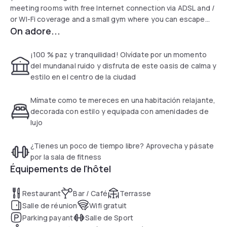
meeting rooms with free Internet connection via ADSL and /
or WI-Fi coverage and a small gym where you can escape
On adore...
from the day to day.
¡100 % paz y tranquilidad! Olvídate por un momento
del mundanal ruido y disfruta de este oasis de calma y
estilo en el centro de la ciudad
Mímate como te mereces en una habitación relajante,
decorada con estilo y equipada con amenidades de
lujo
¿Tienes un poco de tiempo libre? Aprovecha y pásate
por la sala de fitness
Équipements de l'hôtel
Restaurant
Bar / Café
Terrasse
Salle de réunion
Wifi gratuit
Parking payant
Salle de Sport