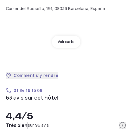
Carrer del Rosselló, 191, 08036 Barcelona, España
Voir carte
Comment s'y rendre
01 84 16 15 69
63 avis sur cet hôtel
4,4
/5
Info
Très bien
sur 96 avis