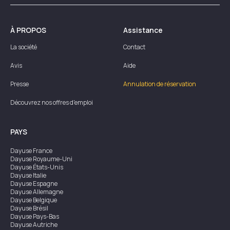
À PROPOS
Assistance
La société
Contact
Avis
Aide
Presse
Annulation de réservation
Découvrez nos offres d'emploi
PAYS
Dayuse
France
Dayuse
Royaume-Uni
Dayuse
États-Unis
Dayuse
Italie
Dayuse
Espagne
Dayuse
Allemagne
Dayuse
Belgique
Dayuse
Brésil
Dayuse
Pays-Bas
Dayuse
Autriche