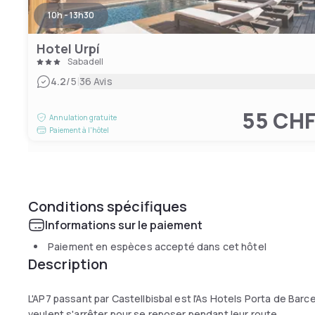
10h - 13h30
Hotel Urpí
Sabadell
|
4.2
/5
36 Avis
55 CH
Annulation gratuite
Paiement à l'hôtel
Conditions spécifiques
Informations sur le paiement
Paiement en espèces accepté dans cet hôtel
Description
L'AP7 passant par Castellbisbal est l'As Hotels Porta de Bar
veulent s'arrêter pour se reposer pendant leur route.