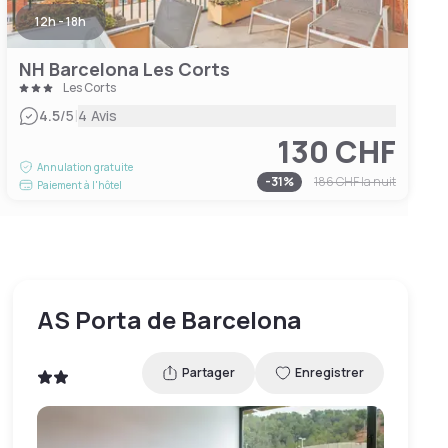
12h - 18h
NH Barcelona Les Corts
Les Corts
|
4.5
/5
4 Avis
130 CHF
Annulation gratuite
-
31
%
186 CHF
la nuit
Paiement à l'hôtel
AS Porta de Barcelona
Partager
Enregistrer