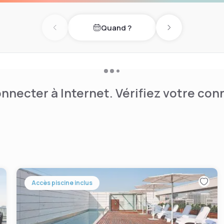
Quand ?
Previous day
Next day
nnecter à Internet. Vérifiez votre co
Accès piscine inclus