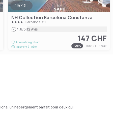
11h - 18h
NH Collection Barcelona Constanza
Barcelona, CT
|
4.6
/5
12 Avis
147 CHF
F
Annulation gratuite
-
21
%
186 CHF
la nuit
Paiement à l'hôtel
celona, un hébergement parfait pour ceux qui