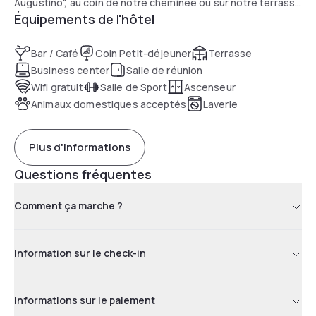
Augustino", au coin de notre cheminée ou sur notre terrasse
Équipements de l'hôtel
végétalisée.
Bar / Café
Coin Petit-déjeuner
Terrasse
Business center
Salle de réunion
Wifi gratuit
Salle de Sport
Ascenseur
Animaux domestiques acceptés
Laverie
Plus d'informations
Questions fréquentes
Comment ça marche ?
Information sur le check-in
Informations sur le paiement