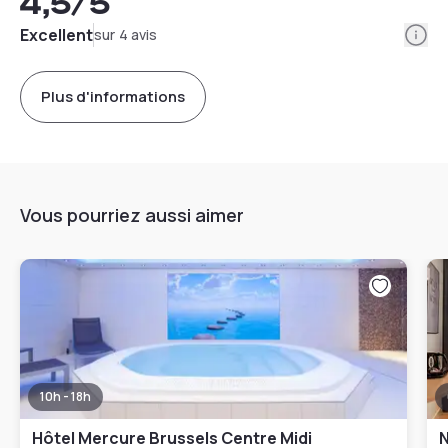
4,5
/5
Info
Excellent
sur 4 avis
Plus d'informations
Vous pourriez aussi aimer
10h - 18h
Hôtel Mercure Brussels Centre Midi
N