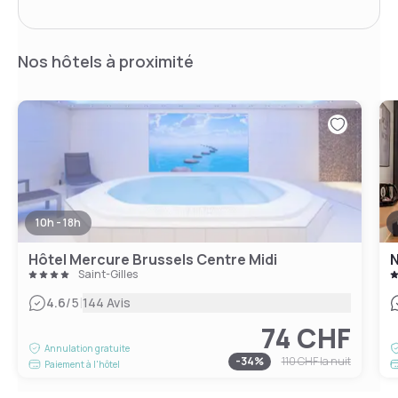
Nos hôtels à proximité
10h - 18h
Hôtel Mercure Brussels Centre Midi
N
Saint-Gilles
|
4.6
/5
144 Avis
74 CHF
Annulation gratuite
-
34
%
110 CHF
la nuit
Paiement à l'hôtel