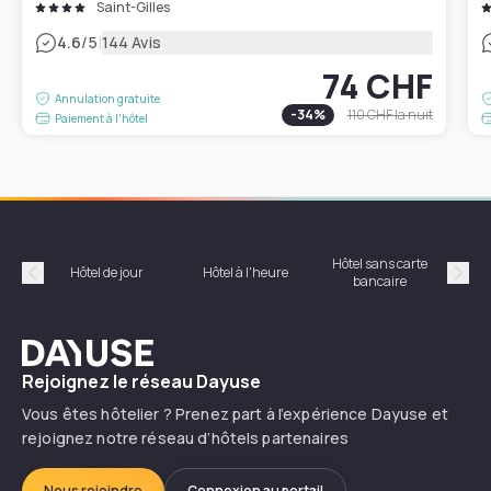
Saint-Gilles
|
4.6
/5
144 Avis
74 CHF
Annulation gratuite
-
34
%
110 CHF
la nuit
Paiement à l'hôtel
Hôtel sans carte
Hôt
Hôtel de jour
Hôtel à l'heure
bancaire
Précédent
Suiv
Dayuse
Rejoignez le réseau Dayuse
Vous êtes hôtelier ? Prenez part à l’expérience Dayuse et
rejoignez notre réseau d’hôtels partenaires
Nous rejoindre
Connexion au portail