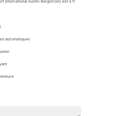
rt international Austin-Bergstrom) est à 11
t
eurs automatiques
éunion
yant
térieure