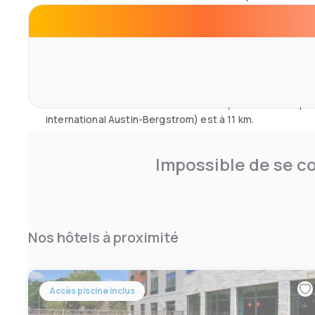
fournis.
Sur place, vous trouverez une réception ouverte 24h/24
centre d’affaires.
Vous séjournerez à respectivement 11 km et 12 km de ces 
Center - Université du Texas et Moody Center. L'aéropor
international Austin-Bergstrom) est à 11 km.
Impossible de se co
Nos hôtels à proximité
Accès piscine inclus