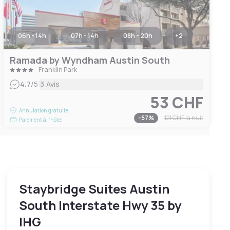
06h - 14h
07h - 14h
08h - 20h
+
2
Ramada by Wyndham Austin South
Franklin Park
|
4.7
/5
3 Avis
53 CHF
Annulation gratuite
-
57
%
121 CHF
la nuit
Paiement à l'hôtel
Staybridge Suites Austin
South Interstate Hwy 35 by
IHG