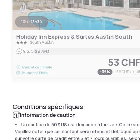
10h - 15h30
Holiday Inn Express & Suites Austin South
South Austin
|
4.5
/5
29 Avis
53 CH
Annulation gratuite
-
39
%
85 CHF
la nui
Paiement à l'hôtel
Conditions spécifiques
Information de caution
Un caution de
50 $US
est demandé à l'arrivée. Cette so
Veuillez noter que ce montant sera retenu et débloqué au 
sur votre carte de crédit entre 5 et 7 jours ouvrables, sel