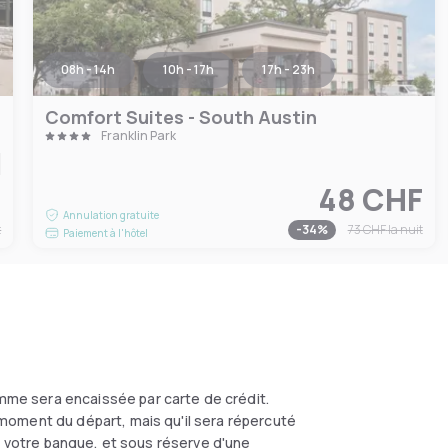
08h - 14h
10h - 17h
17h - 23h
Comfort Suites - South Austin
Franklin Park
F
48 CHF
Annulation gratuite
t
-
34
%
73 CHF
la nuit
Paiement à l'hôtel
mme sera encaissée par carte de crédit.
moment du départ, mais qu'il sera répercuté
on votre banque, et sous réserve d'une