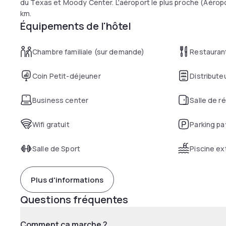
du Texas et Moody Center. L'aéroport le plus proche (Aéropo
km.
Équipements de l'hôtel
Chambre familiale (sur demande)
Restauran
Coin Petit-déjeuner
Distribut
Business center
Salle de r
Wifi gratuit
Parking pa
Salle de Sport
Piscine ex
Plus d'informations
Questions fréquentes
Comment ça marche ?