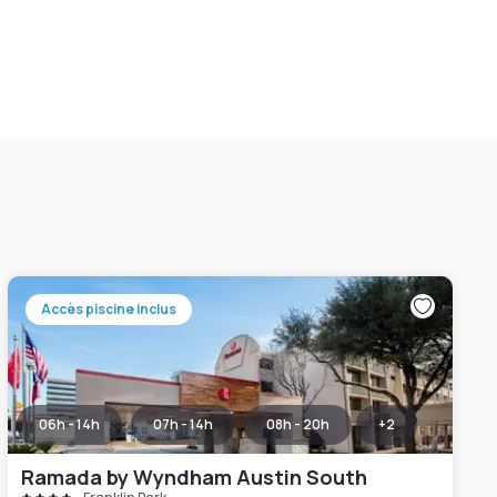
Accès piscine inclus
06h - 14h
07h - 14h
08h - 20h
+
2
Ramada by Wyndham Austin South