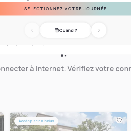
SÉLECTIONNEZ VOTRE JOURNÉE
, un salon commun et un
Quand ?
Previous day
Next day
lieux d’intérêt : Frank Erwin
t le plus proche (Aéroport
nnecter à Internet. Vérifiez votre co
Accès piscine inclus