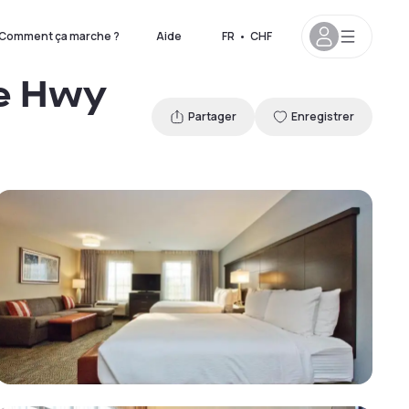
Comment ça marche ?
Aide
FR
•
CHF
te Hwy
Partager
Enregistrer