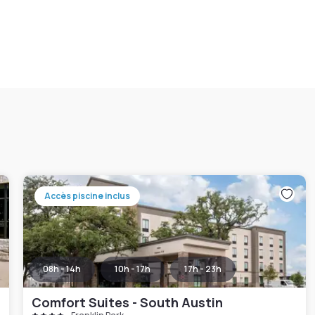
Accès piscine inclus
08h - 14h
10h - 17h
17h - 23h
Comfort Suites - South Austin