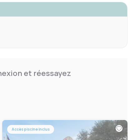
nnexion et réessayez
Accès piscine inclus