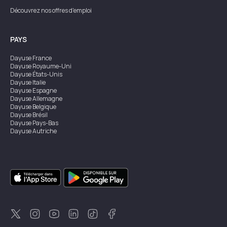
Découvrez nos offres d'emploi
PAYS
Dayuse
France
Dayuse
Royaume-Uni
Dayuse
États-Unis
Dayuse
Italie
Dayuse
Espagne
Dayuse
Allemagne
Dayuse
Belgique
Dayuse
Brésil
Dayuse
Pays-Bas
Dayuse
Autriche
Dayuse
Australie
Dayuse
Irlande
Dayuse
Hong Kong
Dayuse
Canada
Dayuse
Singapour
Dayuse
Suède
Dayuse
Thaïlande
Dayuse
Portugal
Dayuse
Corée
Dayuse
Nouvelle-Zélande
Dayuse
Turquie