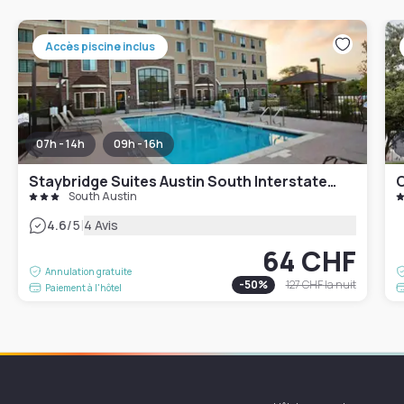
Accès piscine inclus
07h - 14h
09h - 16h
Staybridge Suites Austin South Interstate Hwy 35 by IHG
C
South Austin
|
4.6
/5
4 Avis
64 CHF
Annulation gratuite
-
50
%
127 CHF
la nuit
Paiement à l'hôtel