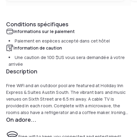
Conditions spécifiques
Informations sur le paiement
Paiement en espèces accepté dans cet hôtel
Information de caution
Une caution de
100 $US
vous sera demandée à votre
arrivée
Description
Free WiFi and an outdoor pool are featured at Holiday Inn
Express & Suites Austin South. The vibrant bars and music
venues on Sixth Street are 6.5 mi away. A cable TV is
provided in each room. Complete with a microwave, the
rooms also have a refrigerator and a coffee maker. Ironing
On adore...
facilities are included. At Holiday Inn Express & Suites Austin
South you will find a 24-hour front desk. The property also
offers free parking. Austin-Bergstrom International Airport is
Free wifi to keep you connected and entertained!