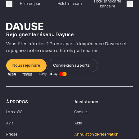
Hôtel sans carte
Hôt
Hôtel de jour
Hôtel à l'heure
bancaire
Précédent
Suiv
Dayuse
Rejoignez le réseau Dayuse
Vous êtes hôtelier ? Prenez part à l’expérience Dayuse et
rejoignez notre réseau d’hôtels partenaires
Nous rejoindre
Connexion au portail
À PROPOS
Assistance
La société
Contact
Avis
Aide
Presse
Annulation de réservation