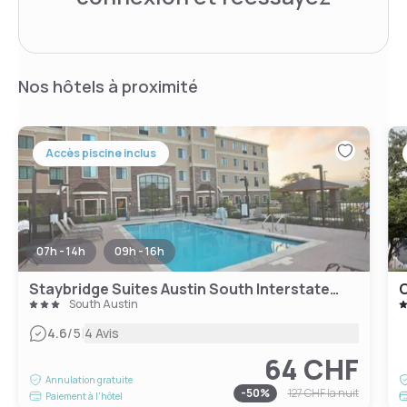
Nos hôtels à proximité
Accès piscine inclus
07h - 14h
09h - 16h
Staybridge Suites Austin South Interstate Hwy 35 by IHG
C
South Austin
|
4.6
/5
4 Avis
64 CHF
Annulation gratuite
-
50
%
127 CHF
la nuit
Paiement à l'hôtel