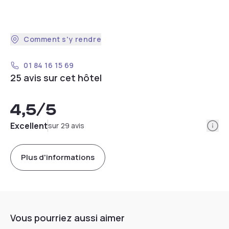
Comment s'y rendre
01 84 16 15 69
25 avis sur cet hôtel
4,5
/5
Info
Excellent
sur 29 avis
Plus d'informations
Vous pourriez aussi aimer