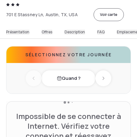
701 E Stassney Ln, Austin, TX, USA
Voir carte
Présentation
Offres
Description
FAQ
Emplacem
SÉLECTIONNEZ VOTRE JOURNÉE
Quand ?
Previous day
Next day
Impossible de se connecter à
Internet. Vérifiez votre
connexion et réessayez