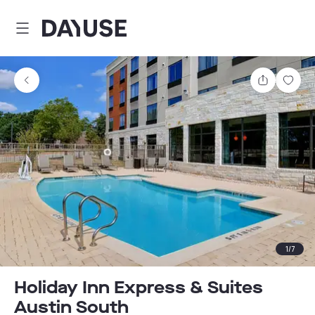
Dayuse
Partager
Enre
1
/
7
Holiday Inn Express & Suites
Austin South