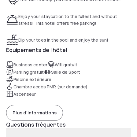
12 minutes' drive from the hotel. Barton Springs Pool is 6.8
mi away.
Enjoy your staycation to the fullest and without
stress! This hotel offers free parking!
Dip your toes in the pool and enjoy the sun!
Équipements de l'hôtel
Business center
Wifi gratuit
Parking gratuit
Salle de Sport
Piscine extérieure
Chambre accès PMR (sur demande)
Ascenseur
Plus d'informations
Questions fréquentes