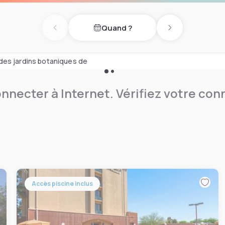
alades, des collations et
nible. Le Sonesta ES Suites
Quand ?
fée et d'un bain à remous.
Previous day
Next day
pements cardiovasculaires.
des jardins botaniques de
nnecter à Internet. Vérifiez votre co
Accès piscine inclus