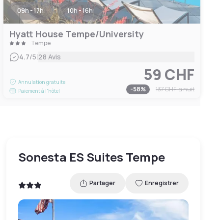
09h - 17h
10h - 16h
Hyatt House Tempe/University
Tempe
|
4.7
/5
28 Avis
59 CHF
Annulation gratuite
-
58
%
137 CHF
la nuit
Paiement à l'hôtel
Sonesta ES Suites Tempe
Partager
Enregistrer