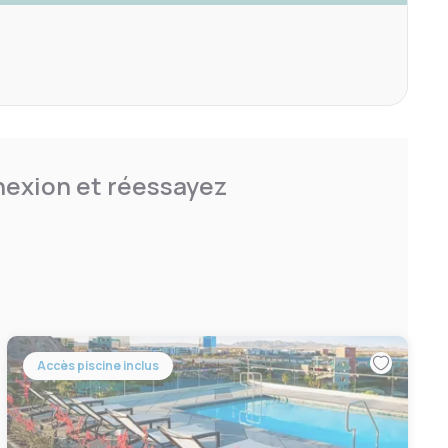
nnexion et réessayez
Accès piscine inclus