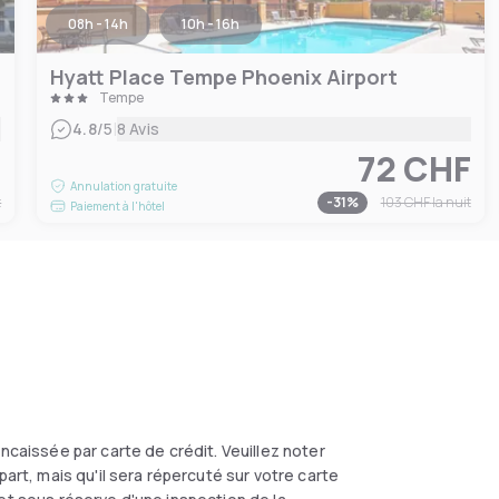
08h - 14h
10h - 16h
Hyatt Place Tempe Phoenix Airport
Tempe
|
4.8
/5
8 Avis
F
72 CHF
Annulation gratuite
t
-
31
%
103 CHF
la nuit
Paiement à l'hôtel
caissée par carte de crédit. Veuillez noter
t, mais qu'il sera répercuté sur votre carte