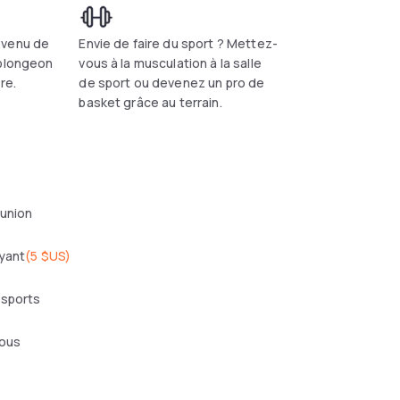
 venu de
Envie de faire du sport ? Mettez-
 plongeon
vous à la musculation à la salle
re.
de sport ou devenez un pro de
basket grâce au terrain.
éunion
yant
(
5 $US
)
 sports
mous