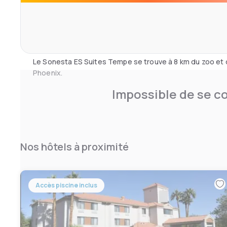
de l'hôtel, ouvert 24h/24, propose des sandwichs, des s
des boissons. Un service d'épicerie est également dispo
Tempe dispose également d'une piscine extérieure chauf
La salle de sport moderne dispose d'une gamme d'équi
Le Sonesta ES Suites Tempe se trouve à 8 km du zoo et 
Phoenix.
Impossible de se co
Nos hôtels à proximité
Accès piscine inclus