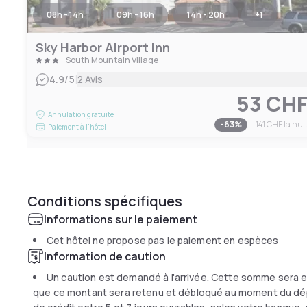
08h - 14h
09h - 16h
14h - 20h
+
1
Sky Harbor Airport Inn
South Mountain Village
|
4.9
/5
2 Avis
53 CH
Annulation gratuite
-
63
%
141 CHF
la nui
Paiement à l'hôtel
Conditions spécifiques
Informations sur le paiement
Cet hôtel ne propose pas le paiement en espèces
Information de caution
Un caution est demandé à l'arrivée. Cette somme sera en
que ce montant sera retenu et débloqué au moment du dépar