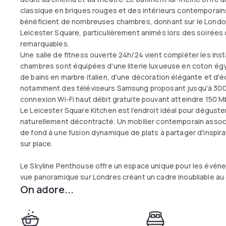
classique en briques rouges et des intérieurs contemporai
bénéficient de nombreuses chambres, donnant sur le London 
Leicester Square, particulièrement animés lors des soirées 
remarquables.
Une salle de fitness ouverte 24h/24 vient compléter les insta
chambres sont équipées d'une literie luxueuse en coton égypt
de bains en marbre italien, d'une décoration élégante et d'é
notamment des téléviseurs Samsung proposant jusqu'à 300 
connexion Wi-Fi haut débit gratuite pouvant atteindre 150 Mbp
Le Leicester Square Kitchen est l'endroit idéal pour dégust
naturellement décontracté. Un mobilier contemporain assoc
de fond à une fusion dynamique de plats à partager d'inspir
sur place.
Le Skyline Penthouse offre un espace unique pour les événe
vue panoramique sur Londres créant un cadre inoubliable a
On adore...