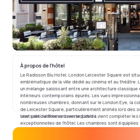
À propos de l'hôtel
Le Radisson Blu Hotel, London Leicester Square est situ
emblématique de la ville dédié au cinéma et au théâtre. 
un mélange saisissant entre une architecture classique
intérieurs contemporains épurés. Les vues impressionna
nombreuses chambres, donnant sur le London Eye, la col
de Leicester Square, particulièrement animés lors des s
sont particulièrement remarquables.
Une salle de fitness ouverte 24h/24 vient compléter les 
exceptionnelles de l'hôtel. Les chambres sont équipées 
coton égyptien 350 fils, d'oreillers en duvet, de salles de
d'une décoration élégante et d'équipements à la pointe 