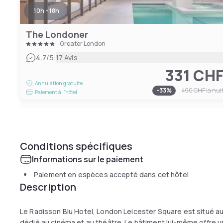
10h - 18h
The Londoner
Greater London
|
4.7
/5
17 Avis
331 CH
Annulation gratuite
-
33
%
490 CHF
la nui
Paiement à l'hôtel
Conditions spécifiques
Informations sur le paiement
Paiement en espèces accepté dans cet hôtel
Description
Le Radisson Blu Hotel, London Leicester Square est situé au
dédié au cinéma et au théâtre. Le bâtiment lui-même offre u