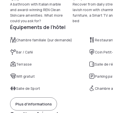
A bathroom with Italian marble
Recover from daily stre
and award-winning REN Clean
lavish room with charmi
Skincare amenities. What more
furniture, a Smart TV an
could you ask for?
bed
Équipements de l'hôtel
Chambre familiale (sur demande)
Restauran
Bar / Café
Coin Petit
Terrasse
Salle de r
Wifi gratuit
Parking pa
Salle de Sport
Chambre a
Plus d'informations