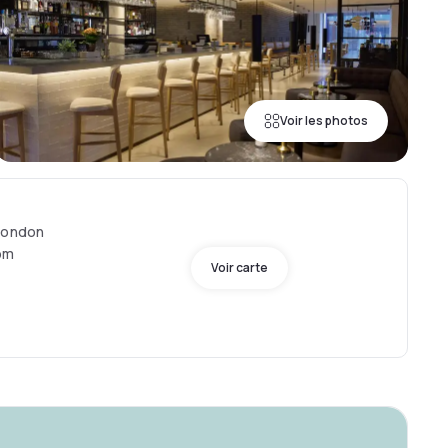
Voir les photos
 London
om
Voir carte