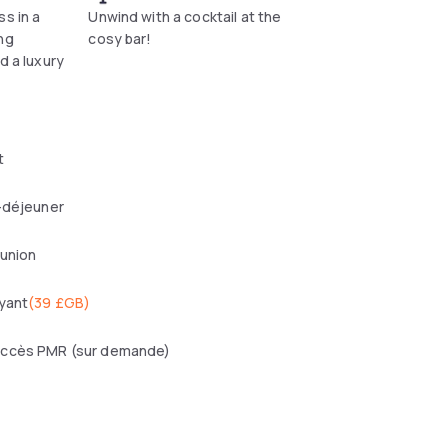
ss in a
Unwind with a cocktail at the
ng
cosy bar!
d a luxury
t
-déjeuner
éunion
yant
(
39 £GB
)
ccès PMR (sur demande)