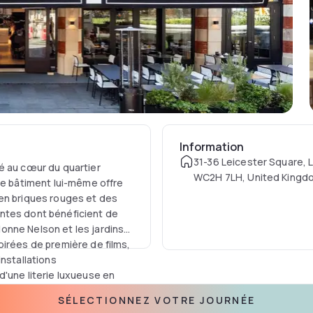
Information
31-36 Leicester Square,
é au cœur du quartier
WC2H 7LH, United Kingd
Le bâtiment lui-même offre
 en briques rouges et des
ntes dont bénéficient de
onne Nelson et les jardins
oirées de première de films,
installations
d'une literie luxueuse en
 bains en marbre italien,
SÉLECTIONNEZ VOTRE JOURNÉE
de la technologie,