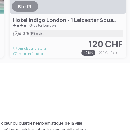
10h - 17h
Hotel Indigo London - 1 Leicester Square, an IHG Hotel
Greater London
|
4.3
/5
19 Avis
F
120 CHF
Annulation gratuite
t
-
48
%
229 CHF
la nuit
Paiement à l'hôtel
 cœur du quartier emblématique de la ville
n mélange saisissant entre une architecture