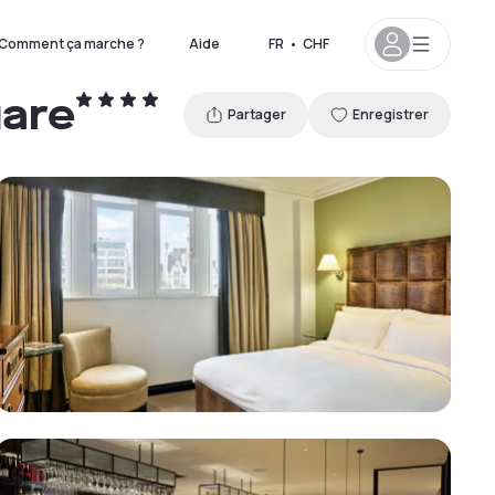
Comment ça marche ?
Aide
FR
•
CHF
uare
Partager
Enregistrer