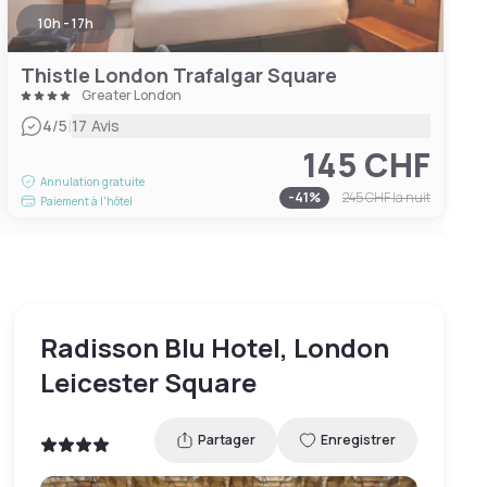
10h - 17h
Thistle London Trafalgar Square
Greater London
|
4
/5
17 Avis
145 CHF
Annulation gratuite
-
41
%
245 CHF
la nuit
Paiement à l'hôtel
Radisson Blu Hotel, London
Leicester Square
Partager
Enregistrer