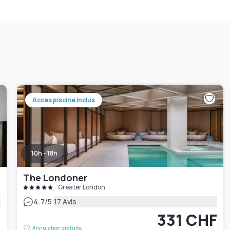
Accès piscine inclus
10h - 18h
The Londoner
Greater London
|
4.7
/5
17 Avis
F
331 CHF
Annulation gratuite