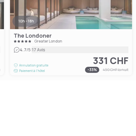
10h - 18h
The Londoner
Greater London
|
4.7
/5
17 Avis
F
331 CHF
Annulation gratuite
t
-
33
%
490 CHF
la nuit
Paiement à l'hôtel