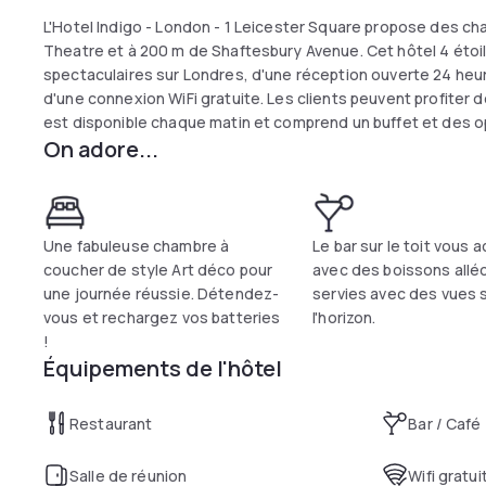
L'Hotel Indigo - London - 1 Leicester Square propose des ch
Theatre et à 200 m de Shaftesbury Avenue. Cet hôtel 4 étoil
spectaculaires sur Londres, d'une réception ouverte 24 heur
d'une connexion WiFi gratuite. Les clients peuvent profiter d
est disponible chaque matin et comprend un buffet et des op
On adore...
également d'un bar. Westminster Borough est un excellent c
shopping, les parcs et les promenades en ville.
Une fabuleuse chambre à
Le bar sur le toit vous a
coucher de style Art déco pour
avec des boissons allé
une journée réussie. Détendez-
servies avec des vues 
vous et rechargez vos batteries
l'horizon.
!
Équipements de l'hôtel
Restaurant
Bar / Café
Salle de réunion
Wifi gratui