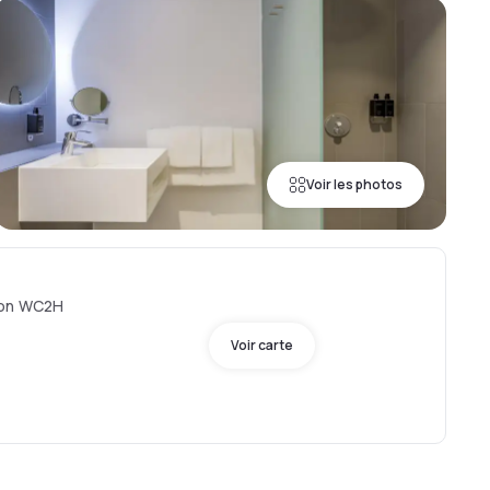
Voir les photos
don WC2H
Voir carte