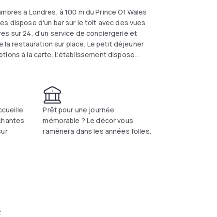
ambres à Londres, à 100 m du Prince Of Wales
es dispose d'un bar sur le toit avec des vues
es sur 24, d'un service de conciergerie et
e la restauration sur place. Le petit déjeuner
tions à la carte. L'établissement dispose
hoix pour les voyageurs intéressés par le
ccueille
Prêt pour une journée
chantes
mémorable ? Le décor vous
sur
ramènera dans les années folles.
t