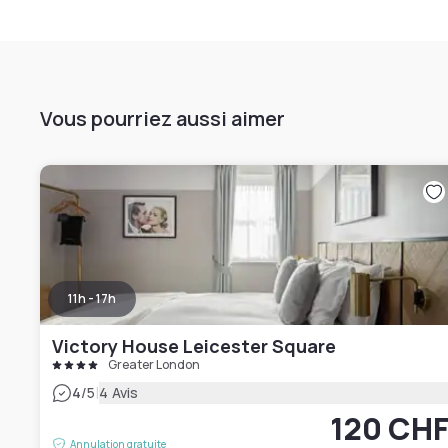
Vous pourriez aussi aimer
11h - 17h
Victory House Leicester Square
Greater London
|
4
/5
4 Avis
120 CH
Annulation gratuite