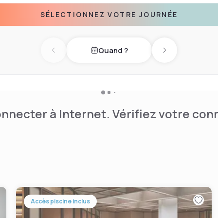
SÉLECTIONNEZ VOTRE JOURNÉE
Quand ?
Previous day
Next day
nnecter à Internet. Vérifiez votre co
Accès piscine inclus