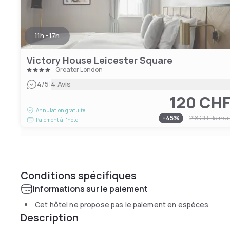
11h - 17h
Victory House Leicester Square
Greater London
|
4
/5
4 Avis
120 CH
Annulation gratuite
-
45
%
218 CHF
la nui
Paiement à l'hôtel
Conditions spécifiques
Informations sur le paiement
Cet hôtel ne propose pas le paiement en espèces
Description