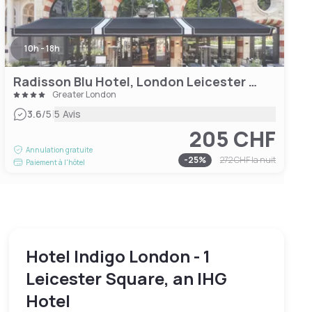
10h - 18h
Radisson Blu Hotel, London Leicester Square
Greater London
|
3.6
/5
5 Avis
205 CHF
Annulation gratuite
-
25
%
272 CHF
la nuit
Paiement à l'hôtel
Hotel Indigo London - 1
Leicester Square, an IHG
Hotel