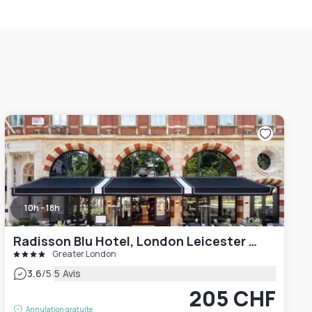
10h - 18h
Radisson Blu Hotel, London Leicester Square
Greater London
|
3.6
/5
5 Avis
205 CHF
Annulation gratuite