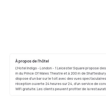
À propos de l'hôtel
L'Hotel Indigo - London - 1 Leicester Square propose de
m du Prince Of Wales Theatre et à 200 m de Shaftesbury 
dispose d'un bar sur le toit avec des vues spectaculaire
réception ouverte 24 heures sur 24, d'un service de con
WiFi gratuite. Les clients peuvent profiter de la restaurat
déjeuner est disponible chaque matin et comprend un buf
carte. L'établissement dispose également d'un bar. Wes
excellent choix pour les voyageurs intéressés par le shop