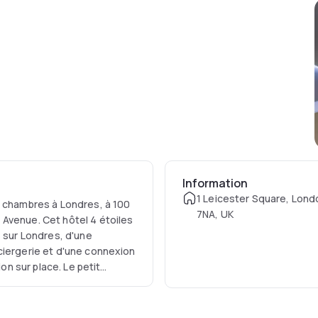
Information
1 Leicester Square, Lon
s chambres à Londres, à 100
7NA, UK
Avenue. Cet hôtel 4 étoiles
s sur Londres, d'une
ciergerie et d'une connexion
ion sur place. Le petit
fet et des options à la
tminster Borough est un
ping, les parcs et les